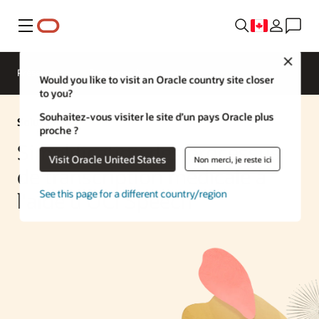
Menu
Close
Présentation
Enterprise AI
Would you like to visit an Oracle country site closer
to you?
Souhaitez-vous visiter le site d’un pays Oracle plus
Solution IA
proche ?
Simplification des processus
Visit Oracle United States
Non merci, je reste ici
de transcription médicale à
See this page for a different country/region
l'aide d'OCI Speech