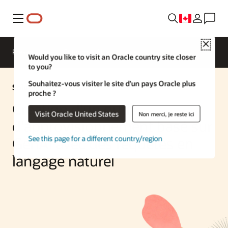
Menu
Close
Présentation
Enterprise AI
Would you like to visit an Oracle country site closer
to you?
Souhaitez-vous visiter le site d’un pays Oracle plus
Solution IA
proche ?
Création d'un outil
Visit Oracle United States
Non merci, je reste ici
d'approvisionnement basé sur
See this page for a different country/region
GenAI avec des requêtes en
langage naturel