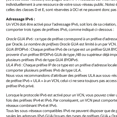
individuellement à une ressource de votre sous-réseau public. Notez
celles des classes D et E, sont réservées à OCI et ne peuvent donc pas
Adressage IPv6 :
Un VCN doit être activé pour l'adressage IPv6, soit lors de sa créatio
comporter trois types de préfixes IPv6, comme indiqué ci-dessous :
Oracle GUA IPv6
: ce type de préfixe correspond à un préfixe d'adress
par Oracle.
Le nombre de préfixes Oracle GUA
est limité à un par VCN.
GUA BYOIPv6
: Chaque préfixe IPv6 de ce type est un préfixe GUA BYO
provenir d'un préfixe BYOIPv6 GUA de type /48 ou supérieur déjà i
plusieurs préfixes IPv6 de type
GUA BYOIPv6
.
ULA IPv6
: Chaque préfixe IP de ce type est un préfixe d'adresse loca
comporter plusieurs préfixes IPv6 de type
ULA
.
Nous vous recommandons d'attribuer des préfixes ULA aux sous-rése
de préfixe IPv6 « ULA » à un VCN, celui-ci ne sera toujours pas acces
préfixe IPv6 privé.
Lorsque le protocole IPv6 est activé pour un VCN, vous pouvez créer
fois des préfixes IPv4 et IPv6. Par conséquent, un VCN peut comporte
réseaux combinant IPv4 et IPv6.
Tous les sous-réseaux compatibles IPv6 ne peuvent disposer que de pr
seules les adresses IPv6 GUA (issues des types de préfixes GUA « Orac