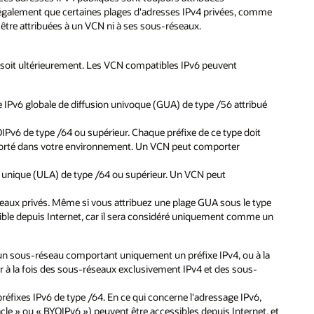
 également que certaines plages d'adresses IPv4 privées, comme
 être attribuées à un VCN ni à ses sous-réseaux.
n, soit ultérieurement. Les VCN compatibles IPv6 peuvent
e IPv6 globale de diffusion univoque (GUA) de type /56 attribué
IPv6 de type /64 ou supérieur. Chaque préfixe de ce type doit
mporté dans votre environnement. Un VCN peut comporter
le unique (ULA) de type /64 ou supérieur. Un VCN peut
aux privés. Même si vous attribuez une plage GUA sous le type
sible depuis Internet, car il sera considéré uniquement comme un
 un sous-réseau comportant uniquement un préfixe IPv4, ou à la
r à la fois des sous-réseaux exclusivement IPv4 et des sous-
éfixes IPv6 de type /64. En ce qui concerne l'adressage IPv6,
le » ou « BYOIPv6 ») peuvent être accessibles depuis Internet, et