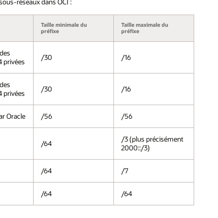
s sous-réseaux dans OCI :
Taille minimale du
Taille maximale du
e
préfixe
préfixe
des
/30
/16
4 privées
des
/30
/16
4 privées
ar Oracle
/56
/56
/3 (plus précisément
/64
2000::/3)
/64
/7
/64
/64