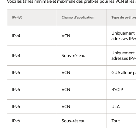
Voici les tailles minimale et maximale des préfixes pour les VCN et le
IPv4/6
Champ d’application
Type de préfix
Uniquement 
IPv4
VCN
adresses IPv
Uniquement 
IPv4
Sous-réseau
adresses IPv
IPv6
VCN
GUA alloué p
IPv6
VCN
BYOIP
IPv6
VCN
ULA
IPv6
Sous-réseau
Tout