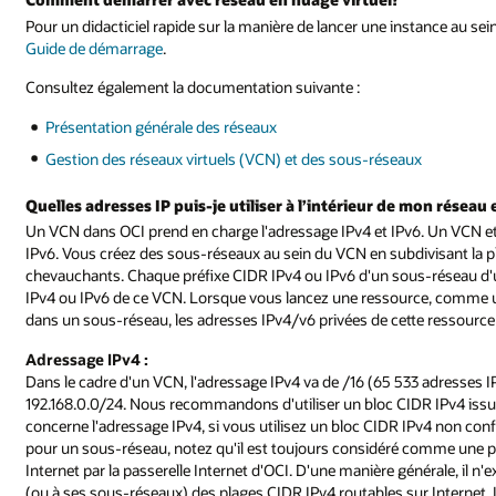
Pour un didacticiel rapide sur la manière de lancer une instance au se
Guide de démarrage
.
Consultez également la documentation suivante :
Présentation générale des réseaux
Gestion des réseaux virtuels (VCN) et des sous-réseaux
Quelles adresses IP puis-je utiliser à l’intérieur de mon réseau
Un VCN dans OCI prend en charge l'adressage IPv4 et IPv6. Un VCN et
IPv6. Vous créez des sous-réseaux au sein du VCN en subdivisant la pl
chevauchants. Chaque préfixe CIDR IPv4 ou IPv6 d'un sous-réseau d'u
IPv4 ou IPv6 de ce VCN. Lorsque vous lancez une ressource, comme un
dans un sous-réseau, les adresses IPv4/v6 privées de cette ressource 
Adressage IPv4 :
Dans le cadre d'un VCN, l'adressage IPv4 va de /16 (65 533 adresses IP u
192.168.0.0/24. Nous recommandons d'utiliser un bloc CIDR IPv4 issu d
concerne l'adressage IPv4, si vous utilisez un bloc CIDR IPv4 non con
pour un sous-réseau, notez qu'il est toujours considéré comme une pla
Internet par la passerelle Internet d'OCI. D'une manière générale, il 
(ou à ses sous-réseaux) des plages CIDR IPv4 routables sur Internet.