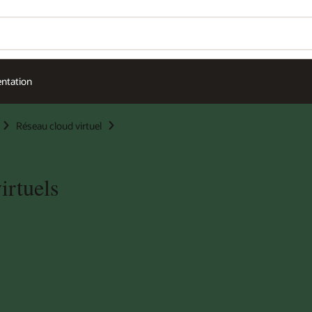
ntation
Réseau cloud virtuel
irtuels