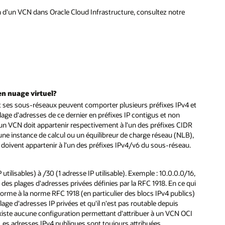
in d'un VCN dans Oracle Cloud Infrastructure, consultez notre
 en nuage virtuel?
 ses sous-réseaux peuvent comporter plusieurs préfixes IPv4 et
age d'adresses de ce dernier en préfixes IP contigus et non
n VCN doit appartenir respectivement à l'un des préfixes CIDR
e instance de calcul ou un équilibreur de charge réseau (NLB),
doivent appartenir à l'un des préfixes IPv4/v6 du sous-réseau.
tilisables) à /30 (1 adresse IP utilisable). Exemple : 10.0.0.0/16,
es plages d'adresses privées définies par la RFC 1918. En ce qui
forme à la norme RFC 1918 (en particulier des blocs IPv4 publics)
ge d'adresses IP privées et qu'il n'est pas routable depuis
n'existe aucune configuration permettant d'attribuer à un VCN OCI
 Les adresses IPv4 publiques sont toujours attribuées