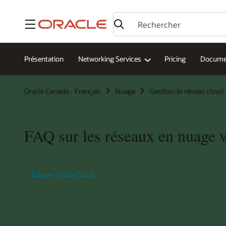
Menu
Présentation
Networking Services
Pricing
Docume
Oracle Canada - Français
Nuage
Gestion de réseau cloud
FAQ sur les réseaux en nuage v
Essayer Oracle Cloud