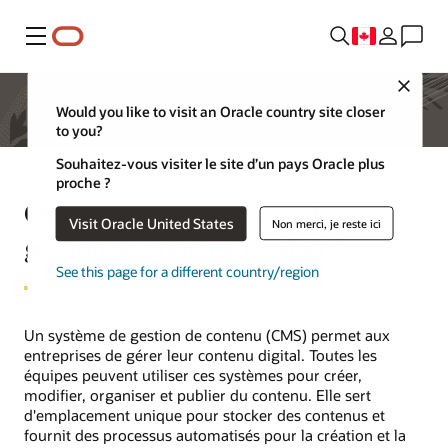
Menu
Close
Would you like to visit an Oracle country site closer
to you?
Souhaitez-vous visiter le site d’un pays Oracle plus
proche ?
Qu'est-ce qu'un système de
Visit Oracle United States
Non merci, je reste ici
gestion de contenu (CMS) ?
See this page for a different country/region
Un système de gestion de contenu (CMS) permet aux
entreprises de gérer leur contenu digital. Toutes les
équipes peuvent utiliser ces systèmes pour créer,
modifier, organiser et publier du contenu. Elle sert
d'emplacement unique pour stocker des contenus et
fournit des processus automatisés pour la création et la