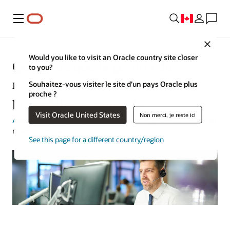
Menu
Close
Would you like to visit an Oracle country site closer
Qu’est-ce que la gestion du
to you?
rendement des ventes? Avantages,
Souhaitez-vous visiter le site d’un pays Oracle plus
proche ?
procédures et conseils
Visit Oracle United States
Non merci, je reste ici
Adrian Alleyne
| Responsable de stratégie de contenu | 30
novembre 2023
See this page for a different country/region