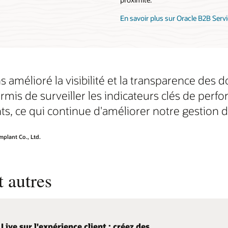
En savoir plus sur Oracle B2B Serv
 amélioré la visibilité et la transparence des 
ermis de surveiller les indicateurs clés de per
ts, ce qui continue d'améliorer notre gestion d
plant Co., Ltd.
 autres
Live sur l'expérience client : créez des
 est nommé leader Forrester Wave pour les
vrez la communauté SmarterCX