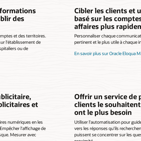
nformations
Cibler les clients et 
blir des
basé sur les compte
affaires plus rapid
ptes et des territoires.
Personnaliser chaque communicatio
ur l'établissement de
pertinent et le plus utile à chaque
pitaliers ou de
En savoir plus sur Oracle Eloqua 
licitaire,
Offrir un service de 
icitaires et
clients le souhaiten
ont le plus besoin
aires numériques en les
Utiliser l'automatisation pour guide
Empêcher l'affichage de
vers les réponses qu'ils recherchen
isque. Mesurer avec
puissent se concentrer sur les que
proximité.