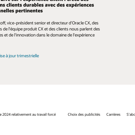
ons clients durables avec des expériences
ons d'automatisation de la force de vente,
nelles pertinentes
021
z les tendances en matière de marketing et de ventes,
ils utiles et les meilleures pratiques dans ce riche hub
off, vice-président senior et directeur d'Oracle CX, des
r a reconnu qu'Oracle avait « une vision solide basée
urces.
de l'équipe produit CX et des clients nous parlent des
onnées et l'IA, ainsi qu'une feuille de route alignée
s et de l'innovation dans le domaine de l'expérience
our automatiser la gestion des données et les
r plus sur les tendances dans le domaine de
s de vente, tout en offrant des expériences hyper-
nce client
lisées et basées sur les rôles ».
ise à jour trimestrielle
r le rapport Forrester
e 2024 relativement au travail forcé
Choix des publicités
Carrières
S’abo