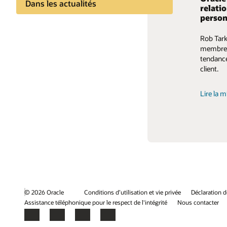
Dans les actualités
relati
soluti
person
2e T 2
Découvre
Conversations du secteur
les conse
Rob Tark
Forreste
de resso
membres 
sur les d
tendance
conçue p
En savoi
client.
processu
l'expérie
personna
Lire la m
Consulte
© 2026 Oracle
Conditions d’utilisation et vie privée
Déclaration d
Assistance téléphonique pour le respect de l'intégrité
Nous contacter
Facebook
X
LinkedIn
YouTube