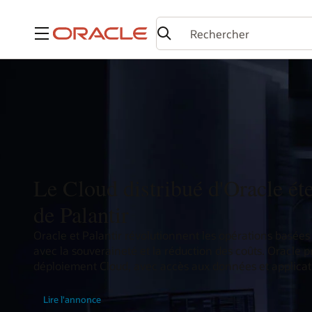
Menu
Le Cloud distribué d'Oracle éte
de Palantir
Oracle et Palantir révolutionnent les opérations basées
avec la souveraineté et la réduction des coûts. Oracle
déploiement Cloud, avec accès aux données et applicat
Lire l'annonce