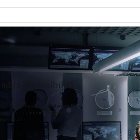
nd la disponibilité
 sur les données, en combinant l'IA
 propose une gamme d'options de
ions Oracle.