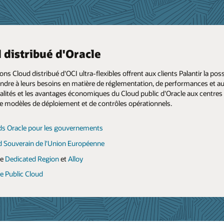
 distribué d'Oracle
ons Cloud distribué d'OCI ultra-flexibles offrent aux clients Palantir la po
Foundry
ndre à leurs besoins en matière de réglementation, de performances et aut
alités et les avantages économiques du Cloud public d'Oracle aux centres 
modèles de déploiement et de contrôles opérationnels.
orme d'intelligence artificielle (AIP)
ds Oracle pour les gouvernements
 plus
d Souverain de l'Union Européenne
le
Dedicated Region
et
Alloy
e Public Cloud