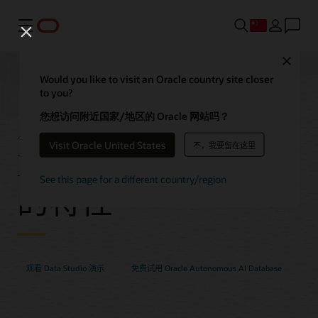
菜单
Close
Would you like to visit an Oracle country site closer
to you?
Autonomous AI
您想访问附近国家/地区的 Oracle 网站吗？
Visit Oracle United States
不，我要留在这里
Database Data Studio
See this page for a different country/region
的特性
观看 Data Studio 演示
免费试用 Oracle Autonomous AI Database