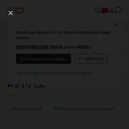
菜单
Close
Would you like to visit an Oracle country site closer
to you?
Autonomous AI
您想访问附近国家/地区的 Oracle 网站吗？
Visit Oracle United States
不，我要留在这里
Database Data Studio
See this page for a different country/region
的特性
观看 Data Studio 演示
免费试用 Oracle Autonomous AI Database