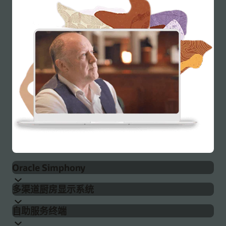
Oracle Simphony
多渠道厨房显示系统
Oracle Simphony POS 系统专为全方位的餐厅管理而打
自助服务终端
造。Simphony 为全球众多成功的餐厅提供支持，包括当
Simphony 与 Oracle Simphony Kitchen Display Systems
地咖啡馆和知名的正式餐厅，以及全球快餐连锁店。借