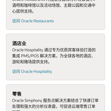
员工排班软件和库存管理工具
固定式 POS 平板电脑
了解酒店管理解决方案
酒吧和咖啡馆以及活动场馆、主题公园和交通中
兼顾耐用、功能齐全的 POS 工作站
忠诚度计划管理
厨房显示系统、外围设备和库存管理工具
心提供支持。
云端零售订单管理
第三方餐厅应用集成功能
员工排班软件和库存管理工具
访问 Oracle Restaurants
高级库存计划、品牌合规管理和需求预测
基于云的报告和分析工具及员工排班软件
获取有关您场馆的免费顾问咨询
提供优化服务和商品财务规划
第三方餐厅应用集成支持
了解我们的体育和娱乐业解决方案
第三方应用程序集成
酒店业
预约有关您经营地点的免费顾问咨询
Oracle Hospitality 通过专为优质宾客体验打造的
申请Oracle Retail演示
了解 Oracle Simphony POS 系统
集成 PMS/POS 解决方案，为全球各地的酒店、
探索 Oracle Retail POS 系统
游轮和赌场提供支持。
访问 Oracle Hospitality
零售
Oracle Simphony 服务点解决方案结合了快速订单
处理和强大的分析仪表盘，可促进云端零售订单