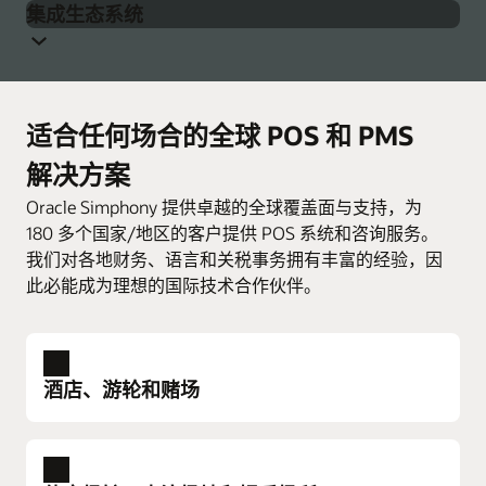
集成生态系统
(KDS) 携手合作，提高厨房效率、减少失误、提高食品质
助这种一体化云端 POS 平台，餐厅经营者可以通过任何
Simphony 支持 Oracle Simphony 自助服务终端硬件以及
量并优化服务速度。借助触摸屏、点餐器和远程视图，
设备实时优化线上运营和内部运营。
第三方自助服务终端，可减少排队和等待时间。一次性
厨房员工可以在多个厨房工位中轻松确定备餐优先级，
Simphony 基于安全、开放的 API 构建，您可以选择使用
为多个自助服务终端更新价格、菜品和追加销售商品，
实时餐位管理和对话式点单
并管理时间。
Microsoft Windows 或 Oracle Linux 操作系统。轻松连接
同时降低员工间接费用。
预订和等候名单管理
适合任何场合的全球 POS 和 PMS
您喜爱的在线下单平台、配送服务、移动支付处理服务
Oracle Simphony KDS 帮助厨房管理来自多个渠道的订
了解 Oracle Simphony 自助服务终端
等。
单，包括内部服务员、自助服务终端、得来速、网站、
礼品和忠诚度计划管理
解决方案
移动订购应用和第三方配送应用。
报告和分析
Oracle Cloud Marketplace 是一个强大的生态系统，由经
Oracle Simphony 提供卓越的全球覆盖面与支持，为
过全面审查的 Oracle Simphony 集成合作伙伴组成。轻
180 多个国家/地区的客户提供 POS 系统和咨询服务。
了解 Oracle Simphony Kitchen Display Systems
库存管理
松定制能够满足餐厅需求的 POS 系统。
我们对各地财务、语言和关税事务拥有丰富的经验，因
员工管理
此必能成为理想的国际技术合作伙伴。
了解 Oracle Simphony POS 集成
菜单管理
了解 Oracle Simphony
酒店、游轮和赌场
酒店、游轮和赌场
打造个性化的卓越宾客体验。通过强大的分析功