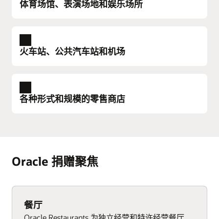
体育场馆、表演场地和娱乐场所
能管理忠诚度计划。Oracle Simphony 可帮您设定
高端酒店标杆。提供出色宾客体验，以此打造个
性化服务并赢得宾客忠诚度。这是世界各地酒店
体育场馆、表演场地和娱乐场所
经营企业的共同目标，而且他们可以通过同一个
通过灵便的特许经营摊位 POS 系统，提高客户满
火车站、公共汽车站和机场
通用解决方案来实现这一目标：Oracle Simphony
意度并增加收入。粉丝可以减少排队等候的时
集成技术和云平台。
间，将更多时间用于享受节目。减少排队等候将
提升特许经营摊位销售量。Oracle Simphony 自助
火车站、公共汽车站和机场
从入住到退房以及其他服务，Oracle Simphony 可
服务终端、移动售货解决方案和易于使用的 POS
通过快速处理订单为旅客打造顺畅出行体验。通
通过高级酒店管理和 POS 工具帮您打造优质酒店
各种形式和规模的零售商店
硬件可帮助您快速提高客户满意度。
过先进的出游季节性分析和报告功能，预测库存
服务。
需求和员工时间安排。让游客在旅程中获享轻松
不论是大型比赛、满座的音乐会还是对于人们有
顺畅的用餐体验。借助完全可定制且方便易用的
时尚的 POS 工作站和移动 POS 平板电脑
各种形式和规模的零售商店
重大意义的场地，Oracle Simphony 都是值得您信
界面，您的员工将能够以满足当今游客要求的速
通过方便易用的硬件处理订单、简化日常运营、
赖的品牌。
分配和收入优化、报告与分析 KPI
度处理订单。
最大限度地提高员工工作效率、打造个性化消费
Oracle 捐赠聚焦
者体验，并提高销售效率。借助 Oracle Simphony
灵活的客房预订工具和客户忠诚度计划管理
自助式服务终端软件和灵活、无线、手持式
在全球各地，许多机场、火车站和公交车站都在
零售服务云解决方案，零售商可以预测客户需
POS 平板电脑
云端和本地部署解决方案以及第三方应用产品
使用 Oracle Simphony 销售点系统轻松管理工作
求、简化运营，并且激励员工和消费者。
集成
事项。
紧凑型餐饮 POS 系统、场馆和豪华包厢管理软
件
Oracle Simphony 零售服务点硬件结合了订单处
餐厅
预约有关您的酒店的免费顾问咨询
坚固、小巧的 POS 终端以及方便易用的手持和
理、高级分析和强大的报告功能。
Oracle Restaurants 为独立经营和特许经营餐厅、