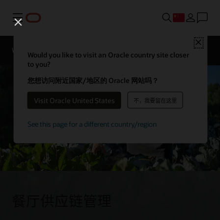
菜单
Close
联系 Oracle
Webinars
Business Insights
More
Restaurants
Would you like to visit an Oracle country site closer
团队
to you?
您想访问附近国家/地区的 Oracle 网站吗？
Visit Oracle United States
不，我要留在这里
See this page for a different country/region
餐厅供应链管理