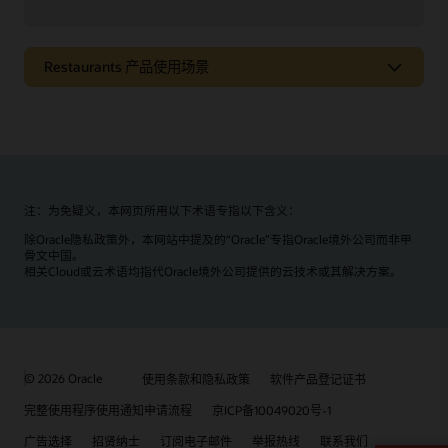
Restaurants 产品使用场景
酿造更好的啤酒
了解 Oracle Intelligent Track and Trace 如何改进食品饮料制
造。
查看啤酒酿造演示视频
注：为免疑义，本网页所用以下术语专指以下含义：
除Oracle隐私政策外，本网站中提及的“Oracle”专指Oracle境外公司而非甲
骨文中国。
相关Cloud或云术语均指代Oracle境外公司提供的云技术或其解决方案。
© 2026 Oracle
使用条款和隐私政策
软件产品登记证书
完整使用程序使用通知申请流程
京ICP备10049020号-1
广告选择
招贤纳士
订阅电子邮件
举报热线
联系我们