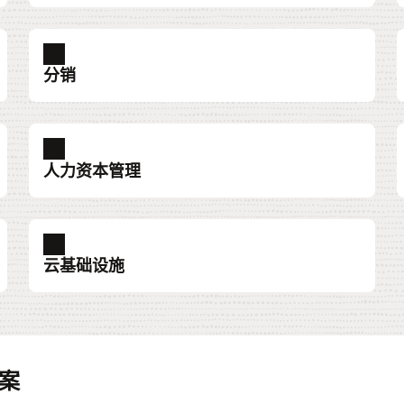
Cloud Digital Assistant
企业菜单管理
移动入住手续办理：移动宾客体验
付款
报告
资源
宾客
新的
、产
OPERA Cloud Digital Assistant 可帮助用户执行
利用 Oracle 的专业知识，提高单个地点或多个
为宾客提供到达方案，同时缩短入住手续办理时
为满
使用
了解
分销
或直
日常任务和活动，例如房屋状态、客房管理和预
地点的菜单和价格更新的准确性和效率，并确保
间，并优化员工配置需求。直接在移动入住手续
致力
业务
预约
订。
品牌标准的一致性。
办理路径中嵌入产品与服务销售方案，从而不断
式酒
了解
提升收入。
端解
功能日志
费率管理
分销
资源
单一
资源
了解 Cloud Digital Assistant
了解企业菜单管理
付款
点，
首选
费率
您可以从中了解酒店内正在举办哪些活动、有关
利用人工智能和机器学习技术，在适当的时机返
简化渠道管理，并将分销渠道直接连接到源，从
传单：
在一
了解 
了解移动入住手续办理：宾客移动体验
了解
的
借助
人力资本管理
忠诚度
厨房显示系统
择的
通过
这些活动的详细信息、可供预订的空间以及同一
回合适的报价。
而尽可能提高客房收入。
and
能提
的集
服
通过忠诚度计划与客户建立更牢固的关系，更好
简化沟通和流程，提高工作效率，并管理来自餐
客服
前台：入住时的商品销售
移动
日期内有多少间空闲客房。
数据表
了解费率管理 (PDF)
了解分销
了解
地了解客户。预测客户的需求和喜好，为他们提
厅和移动平台的订单，以实现卓越的厨房绩效。
OPERA Cloud 是业内唯一嵌入 AI 的 PMS，可
通过
了解
Man
采购
招聘和人才管理
Marketing
资源
资源
资源
了解功能日记
供难忘的住宿体验。
为员工提供定制宾客体验所需的工具，而且不会
合条
渠道连接市场
忠诚度
增加
性、
和管
档
简化多家供应商的采购，改善所有酒店的现金流
掌控人才生命周期的每个阶段。通过端到端的人
与营销、销售和后台团队共享宾客数据，包括预
阅读
了解
数据表
了解厨房显示系统
延长办理入住手续的时间。
邮件
观看
、消
酒店经营者和分销合作伙伴可以借助通过
通过可定制、动态的忠诚度解决方案，吸引并留
通过
云基础设施
“管理资源”屏幕
卓越
管理、供应商选择、支出合规性和利润表现。
才管理吸引合适人选，提高工作效，改善决策。
订、现场体验等各类信息，从而量身打造整个宾
(PDF
了解 
了解宾客忠诚度
供卓
关信
提高
您可以从中为活动预订菜单和各种物品。通过创
Oracle Hospitality Integration Platform 公开的
住宾客，加强您的品牌。统合您的所有酒店宾客
道的
从寻源、招聘、入职、管理绩效、职业发展和继
客旅程，提升宾客体验。
了解前台：入住时的商品销售 (PDF)
了解
探索
了解采购
假日拥有权
重大
新的抽屉式设计，您可以访问有关菜单和物品的
API，激活和管理各种类型的分销渠道。
数据，通过优惠和促销活动来回报宾客，从而提
任计划，所有工作都能在一个平台上完成。
了解
Oracle Hospitality OPERA Vacation Ownership
座席辅助服务
Oracle Analytics Cloud
资源
资源
了解营销
资源
及当
信息，同时保留所有相关活动信息，以供后续随
供更好的宾客体验。
探索
场景计划
地找
稳定
为客服提供全面、统一的宾客视图和智能化工
在云中、内部部署中或通过混合模式，提供数据
了解 
借助 
了解渠道连接市场 (PDF)
System Cloud Service 提供管理综合性物业的核
参加
了解招聘和人才管理
时查看。
、预
消费
制定灵活的增长计划，确保在市场环境变化时保
了解 
营销活动管理
同时
迁移本
具，帮助他们快速找到答案，在全企业范围内开
可视化、企业报告、场景建模和移动分析支持，
了解宾客忠诚度
心功能，包括公寓单元和酒店客房。
观看
观看 
案
酒
式。
。
持正常运营。您还可以标记物业并引入新的特许
通过跨渠道的个性化数字营销，向宾客展现您对
本提供
展协作，更快地解决问题。
可以分析整个企业的数据，从而做出更明智的预
了解“管理资源”屏幕
人需
经营者。
他们喜好的了解
了解度假所有权