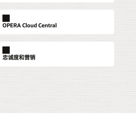
和分析
足运营和顾客服务需求，Oracle Hospitality
整合的仪表盘和报告，监视整个酒店的餐饮
宾客互动和商品销售解决方案套件
OPERA Cloud Central
于提供多种付款解决方案，整合支持免接触
运营情况。
观看演示
店运营的先进技术，包括移动和自助服务终
报告和分析
决方案。
系统效率
Oracle Hospitality OPERA Cloud Sales
个系统中管理费率、限制和库存，从而尽可
OPERA Cloud Central 如何实现数据和功能
付款
满足您需求的付款处理方案，满足运营和宾
忠诚度和营销
 Event Management (PDF)
高效率。
中化
务的需求。
顾客体验
：OPERA Cloud Sales and Event
单一系统效率 (PDF)
专为智能手机设计的 Web 应用程序，在符
付款
agement (PDF)
件的宾客抵达前 4 至 48 小时向其发送电子
收入并降低分销成本
以了解面向 CFO 的情景规划入门工具包
有关 Oracle Cloud HCM 的分析师报告
：OPERA Cloud Loyalty (PDF)
，方便宾客提前开始注册登记过程。
产品导览
一目了然地的方式查看和管理高盈利能力渠
)
Oracle HCM 产品导览
绩效，并立即针对意外需求波动做出回应。
移动宾客体验
财务解决方案
如何增加收入并降低分销成本 (PDF)
有关财务解决方案的分析机构报告
Oracle Service
OCI 提高 IT 效率
云 PMS 之旅
Oracle Cloud ERP 产品导览
产品导览
OPERA Cloud 视频 (1:41)