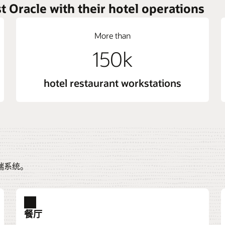
t Oracle with their hotel operations
More than
150k
hotel restaurant workstations
端系统。
餐厅