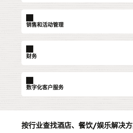
综合酒店管理系统 (PMS)
酒店云端 POS 系统
到达前：eStandby 升级
全方位管理酒店业务运营，包括提供优质的
助力整个餐饮团队增强宾客体验，同时通过
在各种数字营销渠道中捕捉客户对优质房源
销售和活动管理
体验。
菜单产品和促销活动保持敏捷性。
品和服务的需求。通过简单易用的门户网站
接在 OPERA Cloud 中管理宾客请求。
了解综合酒店管理系统 (PMS)
了解酒店云端 POS 系统
区块
渠道管理
联系中心
了解到达前：eStandby 升级
PMS 仪表盘
酒店 POS 硬件
提供小组详情概览，便于快速访问重要数据
借助连接到物业管理系统的单个系统，通过
呼叫中心员工可以简化预订流程，同时优化
获取执行工作所需的所有关键信息的快照。
依靠专为酒店餐厅设计的坚固、智能、时尚
财务
到达前：eXpress 升级
例如日期、市场位置、已保留和已被客人选
渠道无缝管理库存。
和客房情况，为宾客住宿体验增添价值，并
POS 硬件。
为酒店宾客提供最后一分钟的优质房源确认
客房晚数，以及相应的负责人。
全面了解宾客偏好来提供个性化服务。
了解 PMS 仪表盘
了解渠道管理 (PDF)
务，包括在第三方网站上预订的宾客。
了解酒店 POS 硬件
财务管理
人力资本管理
Customer Experience
了解区块
了解联系中心
宾客资料
直连来源的分销
调整业务模式以把握新商机、提高预测准确
您可以采用创新的工具来招聘、分配、培训
基于来自所有接触点的数据建立综合性宾客
了解到达前：eXpress 升级
深入了解宾客的偏好，包括他们的沟通选择
单独简化渠道的激活和管理。
数字化客户服务
活动
集中销售工作
掌控成本并高效报告结果。
理人员，为酒店员工提供与品牌价值相符的
案，以提供卓越体验。
费习惯和营销数据，以帮助提高忠诚度并提
您可以通过一个屏幕了解所需的所有活动相
将实时数据转化为预留房和餐饮详细信息，
HR 服务。
了解直连来源的分销 (PDF)
越的宾客服务。
了解财务管理
了解客户体验
息：日期和开始时间、参与者、功能空间、
销售效率并帮助制定决策。
客户自助服务
Oracle Cloud Infrastructure (OCI)
了解人力资本管理
活动和“不得更改”类活动的特殊指示符，以
了解宾客资料
财务规划与分析
客户忠诚度
为宾客提供自助服务式工具，帮助他们更快
通过在云中运行重要的系统，提高安全性和
了解集中式销售
前账面收入。
在所有运营中整合财务数据，协调预算制定
借助基于住宿时长、住宿次数、预订方式、
薪资管理
到答案，让客服专注于处理更复杂的任务，
性。无论您是采用 Oracle SaaS 应用还是
查订比
按行业查找酒店、餐饮/娱乐解决方
测和盈利能力评估等关键任务。还能够缩短
使用高度可配置的解决方案简化薪资支付方
等因素的积分计划，发掘、奖励和留住宾客
降低成本。
地部署的工作负载，OCI 都能以更低的成
浏览活动
通过直观的可用房屏幕，您可以提供符合客
店、品牌和全企业的财务规划周期。
该解决方案与 Oracle Fusion Cloud Human