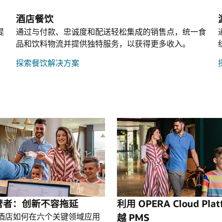
测和业务决策。
型组
了解代理辅助服务
可在全
化为
酒店餐饮
了解场景计划
了解营销活动管理解决方案
Post It
了解 Oracle Analytics Cloud
于任
Post It 可满足未提供全方位餐饮服务的酒店的需
提
通过与付款、忠诚度和配送轻松集成的销售点，统一食
求。
混合云策略
品和饮料物流并提供独特服务，以获得更多收入。
，通
在全球的公有云区域中运行 OCI 服务。在您自
了解 Post It
自动
己的数据中心使用 OCI 云原生服务。在不失去
探索餐饮解决方案
控制的情况下将 VMware 迁移到云中。OCI 提供
，获
了更高的灵活性，助您制定可满足 IT 目标的混
特定
合云战略。
明智
了解混合云
营者：创新不容拖延
利用 OPERA Cloud Plat
酒店如何在六个关键领域应用
越 PMS