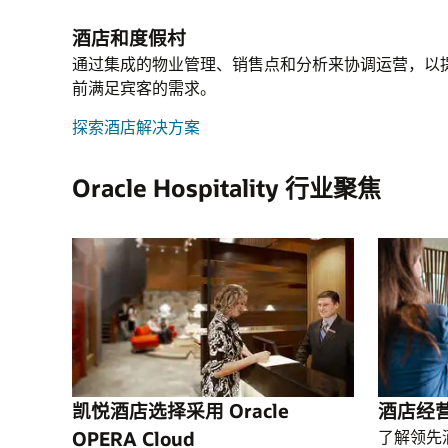
更高的性能。
求的价格，清楚地确定最佳价格、套餐和房
了解客户忠诚度解决方案
了解客户自助服务
Capital Management (HCM) 完全统一，
合，从而最大限度地增加收入并将购物者转
酒店和度假村
了解财务规划与分析
了解 Oracle Cloud Infrastructure
球范围内高效、合规地处理工资单，并适用
预订者。
通过集成的物业管理、销售点和分析来协调运营，以
何公司规模或员工类型。
隔离网络虚拟化
前满足宾客的需求。
了解“查订比”
在高度安全、合规的公有云环境中运行应用
了解 Oracle Payroll
过客户隔离、内部威胁检测、端到端加密和
探索酒店解决方案
实时业务见解
威胁修复等功能，提供全栈保护。
利用专为酒店业打造的简单易用的解决方案
得从高级指标直至单笔交易的所有数据以及
Oracle Hospitality 行业聚焦
了解隔离网络虚拟化
于酒店或集团范围的报告，从而帮助您做出
的决策。
了解实时业务见解
凯悦酒店选择采用 Oracle
酒店经
OPERA Cloud
了解领先