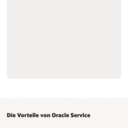
mit genauen und transparenten
Anreizen
Berechnet und zahlt
gewährleisten und eine
Provisionen automatisch,
ganzheitliche Sicht auf die
um Fehler und Streitfälle
Gesamtvergütung
zu reduzieren.
bereitzustellen.
Bietet Verkäufern einen
Ermöglicht ein einfaches
klaren Überblick über ihre
Anpassen von Plänen,
Bezüge und ihren
wenn sich Ziele oder
Fortschritt.
Märkte ändern.
Stellt nativ eine
Baut Vertrauen und
Verbindung zu
Oracle
Motivation auf, indem
Fusion Cloud ERP
- und
genaue und pünktliche
Oracle Fusion Cloud HCM
Bezahlungen
-Daten her, um die
sichergestellt werden.
finanzielle Genauigkeit zu
Die Vorteile von Oracle Service