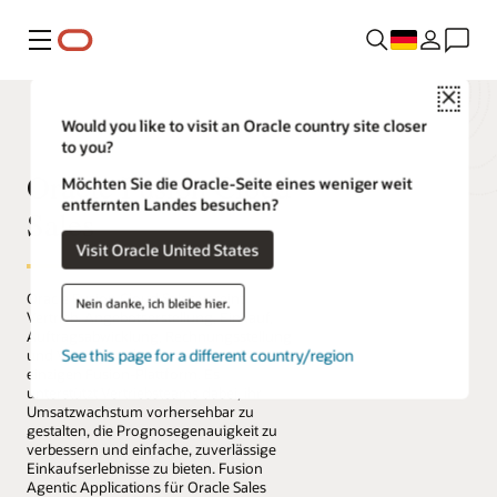
Menü
Close
Would you like to visit an Oracle country site closer
to you?
Oracle Fusion Cloud
Möchten Sie die Oracle-Seite eines weniger weit
entfernten Landes besuchen?
Sales
Visit Oracle United States
Oracle Fusion Cloud Sales vereint
Nein danke, ich bleibe hier.
Vertrieb, Angebotserstellung, Einkauf,
Auftragsabwicklung, Rechnungsstellung
See this page for a different country/region
und Vertragsverlängerungen auf einer
einzigen Fusion-Plattform. Es
unterstützt Vertriebsteams dabei, ihr
Umsatzwachstum vorhersehbar zu
gestalten, die Prognosegenauigkeit zu
verbessern und einfache, zuverlässige
Einkaufserlebnisse zu bieten. Fusion
Agentic Applications für Oracle Sales