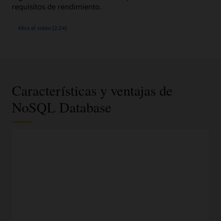
requisitos de rendimiento.
Mira el video (2:24)
Características y ventajas de
NoSQL Database
Documentos JSON, esquema fijo o modelo de datos
de clave-valor
Selecciona el modelo de datos más adecuado en función de
los requisitos de datos y accede a él mediante una API fácil
de entender.
100 % compatible con NoSQL Database local
Ejecuta la misma aplicación y el mismo almacén de datos en
Oracle Cloud, en otra nube o localmente sin miedo a
depender de un solo proveedor.