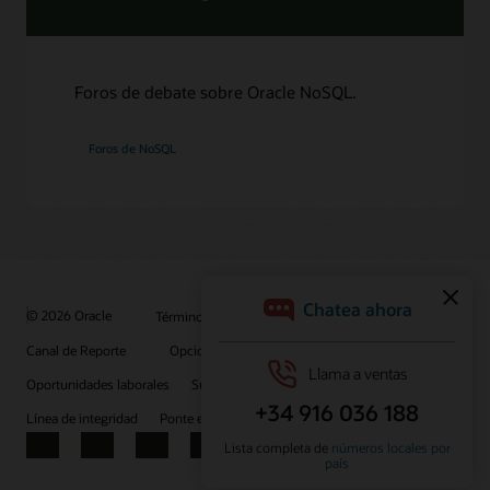
Foros de debate sobre Oracle NoSQL.
Foros de NoSQL
© 2026 Oracle
Términos de uso y privacidad
Canal de Reporte
Opciones de publicidad
Oportunidades laborales
Suscríbete para recibir correos electrónicos
Línea de integridad
Ponte en contacto con nosotros
Facebook
X
LinkedIn
YouTube