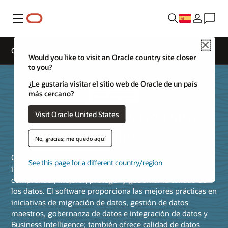
Menú
Close
Oracle Enterprise Data Quality
Would you like to visit an Oracle country site closer
to you?
¿Le gustaría visitar el sitio web de Oracle de un país
más cercano?
Oracle Enterprise Data
Visit Oracle United States
Quality
No, gracias; me quedo aquí
Oracle Enterprise Data Quality proporciona un entorno
See this page for a different country/region
integral de gestión de calidad de datos empleado para
comprender, mejorar, proteger y gobernar la calidad de
los datos. El software proporciona las mejores prácticas en
iniciativas de migración de datos, gestión de datos
maestros, gobernanza de datos e integración de datos y
Business Intelligence; también ofrece calidad de datos