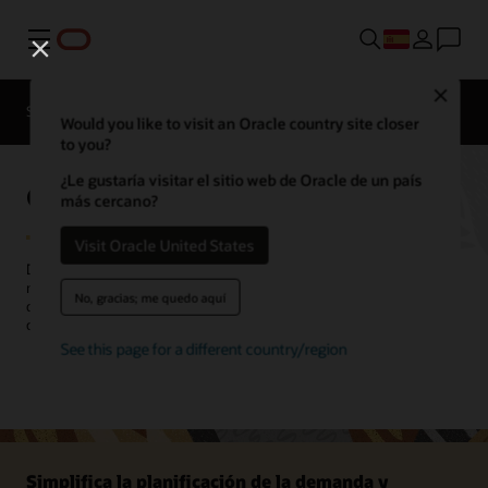
Menú
Close
SCM para industrias
Novedades
Would you like to visit an Oracle country site closer
to you?
¿Le gustaría visitar el sitio web de Oracle de un país
Oracle Demand Management
más cercano?
Visit Oracle United States
Detecta, predice y da forma a la demanda, tanto para preverla
mejor como para refinar tus estrategias de inventario. Asegúrate de
No, gracias; me quedo aquí
que el producto correcto esté en el lugar correcto en el momento
correcto.
See this page for a different country/region
Solicita una demostración
Conversa con Oracle Sales
Simplifica la planificación de la demanda y