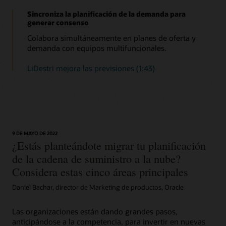
Mide y haz un seguimiento de la precisión de las
Sincroniza la planificación de la demanda para
previsiones
Ejecuta el plan
generar consenso
Supervisa y diagnostica las causas fundamentales de los
Libere las órdenes de reabastecimiento para su ejecución
errores de las previsiones de demanda y realiza un
Colabora simultáneamente en planes de oferta y
según la configuración más reciente de demanda, oferta y
seguimiento de las mejoras por segmento.
demanda con equipos multifuncionales.
políticas.
Lee la hoja de datos de Demand Management (PDF)
LiDestri mejora las previsiones (1:43)
Lee el resumen de la solución de planificación de
reaprovisionamiento (PDF)
9 DE MAYO DE 2022
¿Estás planteándote migrar tu planificación
de la cadena de suministro a la nube?
Considera estas cinco áreas principales
Daniel Bachar, director de Marketing de productos, Oracle
Las organizaciones están dando grandes pasos,
anticipándose a la competencia, para invertir en nuevas