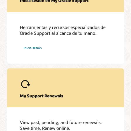
Inicia sesión en My Oracle Support
Actualizaciones críticas y alertas de seguridad
Garantía de seguridad del software
Herramientas y recursos especializados de
Oracle Support al alcance de tu mano.
Descargas
My Oracle Support Community (PDF)
Inicia sesión
My Support Renewals
View past, pending, and future renewals.
Save time. Renew online.