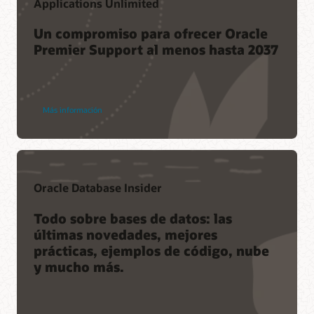
Applications Unlimited
Un compromiso para ofrecer Oracle
Premier Support al menos hasta 2037
Más información
Oracle Database Insider
Todo sobre bases de datos: las
últimas novedades, mejores
prácticas, ejemplos de código, nube
y mucho más.