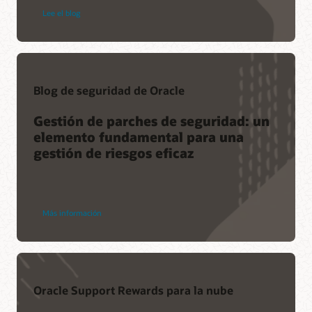
Lee el blog
Blog de seguridad de Oracle
Gestión de parches de seguridad: un
elemento fundamental para una
gestión de riesgos eficaz
Más información
Oracle Support Rewards para la nube