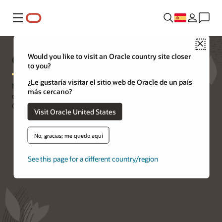
Menú
Close
Oracle Premier Support
Would you like to visit an Oracle country site closer
to you?
¿Le gustaría visitar el sitio web de Oracle de un país
Mitiga riesgos, reduce costos y protege tus aplicaciones, bases
más cercano?
de datos, software y sistemas de Oracle en las instalaciones con
Oracle Premier Support. Mira el
video
.
Visit Oracle United States
No, gracias; me quedo aquí
See this page for a different country/region
Inicia sesión en My Oracle Support