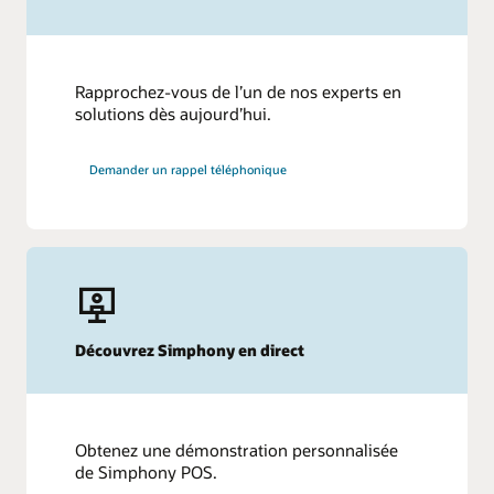
entièrement vérifiés. Il n’a jamais été aussi simple de
personnaliser votre système de point de vente afin de
l’adapter aux besoins de votre restaurant. Intégrez dès
aujourd’hui les meilleures applications et les meilleurs
services de restauration du marché en toute simplicité.
Rapprochez-vous de l’un de nos experts en
solutions dès aujourd’hui.
En savoir plus sur nos intégrations de systèmes de
point de vente
Demander un rappel téléphonique
Découvrez Simphony en direct
Obtenez une démonstration personnalisée
de Simphony POS.