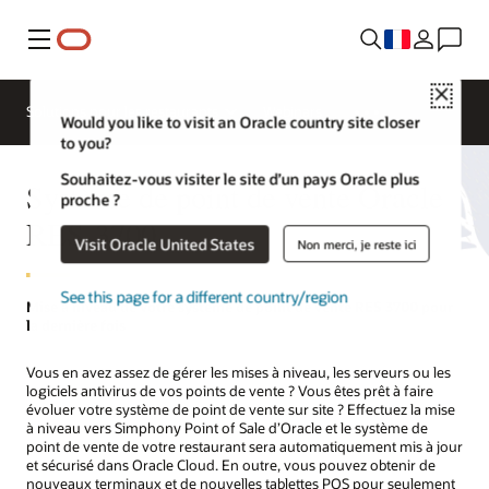
Menu
Close
Solutions pour les restaurants
Webinars
Would you like to visit an Oracle country site closer
to you?
Souhaitez-vous visiter le site d’un pays Oracle plus
Système de point de vente Oracle
proche ?
RES 3700
Visit Oracle United States
Non merci, je reste ici
See this page for a different country/region
Mise à niveau de votre système de point de vente RES 3700 pour
la dernière fois
Vous en avez assez de gérer les mises à niveau, les serveurs ou les
logiciels antivirus de vos points de vente ? Vous êtes prêt à faire
évoluer votre système de point de vente sur site ? Effectuez la mise
à niveau vers Simphony Point of Sale d’Oracle et le système de
point de vente de votre restaurant sera automatiquement mis à jour
et sécurisé dans Oracle Cloud. En outre, vous pouvez obtenir de
nouveaux terminaux et de nouvelles tablettes POS pour seulement