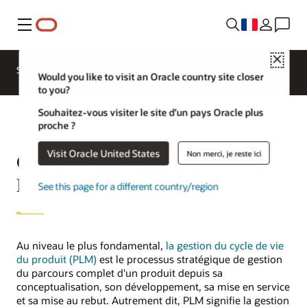
Menu
Close
SCM pour les différents secteurs d'activité
Would you like to visit an Oracle country site closer
to you?
Souhaitez-vous visiter le site d’un pays Oracle plus
proche ?
Visit Oracle United States
Non merci, je reste ici
Qu'est-ce que PLM (Product
Lifecycle Management) ?
See this page for a different country/region
Au niveau le plus fondamental,
la gestion du cycle de vie
du produit (PLM)
est le processus stratégique de gestion
du parcours complet d'un produit depuis sa
conceptualisation, son développement, sa mise en service
et sa mise au rebut. Autrement dit, PLM signifie la gestion