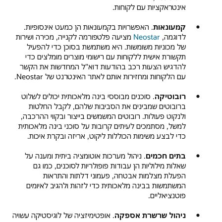
אינטראקציות עם לקוחות.
קמעונאות
. האפשרויות בקמעונאות הן כמעט אינסופיות.
לדוגמה,
Neostar
מציעה פלטפורמה לקנייה, מכירה ושירות
של מכוניות משומשות. היא משתמשת בסוכן כדי להפעיל
תקשורת אישית ללקוחות עם רישומי מוצרים מומלצים כדי
להדגיש הצעות רכב בהודעות דוא"ל המחדשות את הקשר
עם הלקוחות ומחזירות אותם לאתר האינטרנט של Neostar.
רובוטיקה
. סוכנים מבוססי בינה מלאכותית יכולים לשלוט
ברובוטים שמבינים את הסביבות שלהם, לקבל החלטות
ולנקוט פעולות. רובוטים המשמשים בייצור ובקווי ההרכבה,
למשל, מסתמכים לעיתים קרובות על סוכני בינה מלאכותית
כדי לבצע משימות הכוללות ליקוט, אריזה ובקרת איכות.
בתים חכמים
. ניהול מערכות אוטומציה ביתית ומענה על
שאלות מילוליות הן עבודות פופולריות לסוכנים, כמו גם
הפעלת מצלמות אבטחה, פעמוני דלתות והתראות
המשתמשות בבינה מלאכותית כדי לזהות ולהגיב לאיומים
פוטנציאליים.
ניהול שרשרת אספקה‬
. אופטימיזציה של לוגיסטיקה עשויה