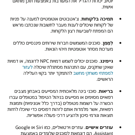
יוטיוב יכולות להגדיל את המעורבות באמצעות תוכן מותאם
אישית.
תמיכה בלקוחות
. צ'אטבוטים אוטומטיים למענה על פניות
של לקוחות שיכולים לענות מעבר לתשובות שנכתבו מראש
הם המפתח לשביעות רצון הלקוחות.
לְמַמֵן
. סוכנים המשמשים חברות שירותים פיננסיים כוללים
מערכות מסחר אוטומטיות וזיהוי הונאות.
גיימינג
. סוכנים יכולים לשמש דמויות NPC לדוגמה, או דמויות
שאינן שחקנים, עם התנהגות מסתגלת שיכולה
לעזור
למפתחי משחקי מחשב
להתמקד יותר בקווי העלילה
הראשיים.
בריאות
. סוכני בינה מלאכותית המסייעים באבחון מצבים
רפואיים מסוימים או מסייעים בניהול הטיפול במטופלים עברו
הכשרה על רשומות מטופלים (בדרך כלל אנונימיות) ותמונות
רפואיות, אשר מלמדות אותם לזהות דפוסים כדי שיוכלו לחזות
תוצאות וגורמי סיכון ולהציע דרכי פעולה אפשריות.
עוזרים אישיים
. עוזרים וירטואליים, כמו Siri או Google
Assistant, הם דוגמאות לסוכנים שלומדים באמצעות