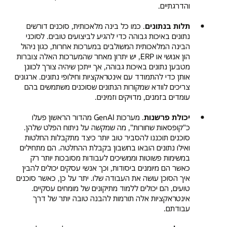
והדרגתיים.
תלות בנתונים
. כמו כל בינה מלאכותית, סוכנים דורשים
נתונים באיכות גבוהה כדי להגיע לביצועים טובים. לסוכני
הבינה המלאכותית המשולבים במערכות אחרות, כגון ניהול
הון אנושי או ERP, יש יתרון מאחר שהמערכות האלה צוברות
מטבען נתונים באיכות גבוהה, אך ייתכן שיהיה צורך לכוונן
אותן כדי להתמודד עם אינטראקציות וחילופי נתונים. ארגונים
צריכים לוודא שמקורות הנתונים שסוכנים משתמשים בהם
עומדים בזמנים, מדויקים וזמינים.
יכולת פרשנות
. מערכות GenAI מהדור הראשון פעלו
כ"קופסאות שחורות", מה שמקשה על ניתוח הפלט שלהן.
סוכנים תוכננו להסביר טוב יותר כיצד מתקבלות החלטות
ואילו נתונים הובאו בחשבון בקבלת ההחלטה. הם מתחילים
במשימות פשוטות וממשיכים לעבודות מסובכות יותר רק
כאשר הם מיומנים ביסודות, וכך אנשי עסקים יכולים להבין
איך הסוכן עושה את העבודה שלו. יתר על כן, כאשר סוכנים
טועים, הם יכולים ללמוד מתיקונים של מומחים עסקיים.
אינטראקציות אלה תורמות להבנה טובה יותר של דרך
עבודתם.