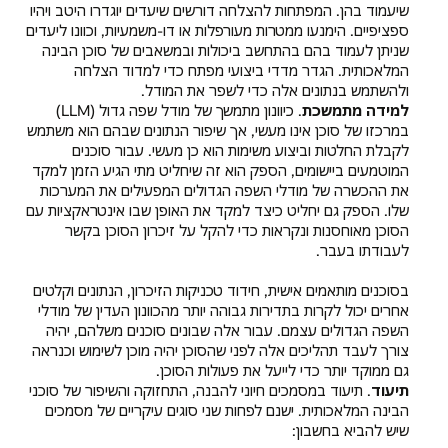
שיעמוד בהן. המפתחות להצלחה דורשים שיעדים יוגדרו היטב ויהיו
ספציפיים. הימנעו ממטרות מעורפלות או דו-משמעיות, וכוונו ליעדים
שניתן לעמוד בהם בהתחשב ביכולות ובמשאבים של סוכן הבינה
המלאכותית. הגדר מדדי ביצועי מפתח כדי למדוד הצלחה
ולהשתמש בנתונים אלה כדי לשפר את המודל.
למידה מתמשכת
. כיוונון מתמשך של מודל שפה גדול (LLM)
במרכזו של סוכן אינו מעשי, אך שיפור הנתונים שבהם הוא משתמש
לקבלת החלטות וביצוע משימות הוא כן מעשי. עבור סוכנים
המוטמעים ביישומים, הספק הוא זה שיחליט מתי הגיע הזמן למקד
את ההכשרה של מודלי השפה הגדולים המפעילים את המערכות
שלו. הספק גם יחליט כיצד למקד את האופן שבו אינטראקציות עם
הסוכן מאוחסנות ונקראות כדי להקל על זיכרון הסוכן בקשר
לעבודתו בעבר.
בסוכנים מותאמים אישית, חידוד טכניקות הזיכרון, הנתונים וקלטים
אחרים יכול לקרות בתדירות גבוהה יותר מהכוונון העדין של מודלי
השפה הגדולים עצמם. עבור אלה שבונים סוכנים משלהם, יהיה
צורך לעבד תהליכים אלה לפני שהסוכן יהיה מוכן לשימוש וכנראה
גם ממוקד יותר כדי לייעל את פעולות הסוכן.
תיעוד
. תיעוד במסמכים חיוני להבנה, התחזוקה והשיפור של סוכני
הבינה המלאכותית. ישנם לפחות שני סוגים עיקריים של מסמכים
שיש להביא בחשבון: