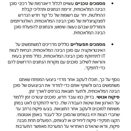
מסמכים טכניים
עשויים לכלול דיאגרמות של רכיבי סוכן
הבינה המלאכותית, זרימת הנתונים ותהליכי קבלת
ההחלטות, יחד עם רשומות של כל קוד חדש הנדרש
לפונקציונליות של סוכן הבינה המלאכותית; האלגוריתמים
והמודלים שבהם נעשה שימוש; והנתונים להפעלת סוכן
הבינה המלאכותית.
מסמכים תפעוליים
כוללים מדריכים למשתמשים על
האינטראקציה עם סוכן הבינה המלאכותית; הנחיות לצוות
IT לתחזוקת סוכן הבינה המלאכותית, כולל פתרון בעיות
והוראות לשילוב סוכנים עם מקורות הנתונים הדרושים להם
כדי לתפקד.
נוסף על כך, תוכלו לעקוב אחר מדדי ביצועי המפתח שאתם
משתמשים בהם ולשתף אותם כדי למדוד את הביצועים של סוכן
הבינה המלאכותית, ולתעד תוצאות בגרפים לאורך זמן.
פיקוח אנושי
. בדיוק כמו עובד חדש, סוכנים יצטרכו זמן ללמוד
על הארגון ואת שיטות העבודה שלו. כדאי להתקדם לאט במתן
משימות לסוכנים ולעקוב אחר התוצאות. בצעו פיקוח נרחב עד
שחברי הצוות יהיו בטוחים שהסוכן יכול לעבוד באופן אוטונומי.
הקצו תפקידי פיקוח ליחידים או לצוותים, הפועלים תחת מבנה
פיקוח, וודאו שהאדם האחראי על המערכת מאפשר התערבות