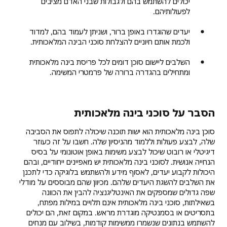
יכולים להשתמש בהם ולגבולות שבני האדם מציבים
לפעולותיהם.
יעדים שהוגדרו באופן ברור, ושניתן לעמוד בהם, למדוד
ולכמת אותם חיוניים להצלחת סוכני הבינה המלאכותית.
השלבים ליישום סוכן דומים לכל פריסת בינה מלאכותית
ומתחילים בהגדרה ברורה של פרמטרי המשימה.
הסבר על סוכני בינה מלאכותית
סוכן בינה מלאכותית הוא ישות תוכנה שיכולה לתפוס את הסביבה
שלה, לבצע פעולות וללמוד מהניסיון שלה. חשבו על זה כעוזר
דיגיטלי או רובוט שיכול לבצע משימות באופן אוטונומי על בסיס
הנחייה אנושית. לסוכני בינה מלאכותית יש מאפיינים ייחודיים, ובהם
היכולות לקבוע יעדים, לאסוף מידע ולהשתמש בלוגיקה כדי לתכנן
את השלבים להשגת היעדים שלהם. מכיוון שהם מבוססים על מודלי
שפה גדולים שמספקים את האינטליגנציה להבין את הכוונה
בשאילתות, סוכני בינה מלאכותית אינם תלויים במילות מפתח,
בתסריטים או בסמנטיקה מוגדרת מראש. במקום זאת, הם יכולים
להשתמש בנתונים שנשמרו ממשימות קודמות, בשילוב עם מנחים