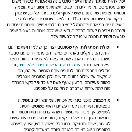
יכול להיות מאתגר לפתח ולייצר סוכני בינה מלאכותית בעיקר משום
שהם מסתמכים על מודלים מורכבים, תשתית מחשוב רבת עוצמה
וכמויות עצומות של נתונים שיש לאסוף ולעדכן. יתר על כן, יש צורך
בפיקוח על כישרונות צוות ה-IT כדי לאשר שסוכנים יכולים לתקשר
ביעילות עם בני אדם ולהסתגל למצבים בלתי צפויים, ומומחים עסקיים
ולנתונים צריכים לעזור בתהליך. ודאו שיש לכם מומחיות בעיבוד שפה
טבעית ולמידת מכונה ושימו לב לבעיות אלה.
יכולת הסתגלות
. אף שסוכנים יוצרו כך שילמדו וישתפרו עם
הזמן, הם נתקלים באתגרים כאשר הם מתמודדים עם סביבה
משתנה במהירות או בקשות ותוצאות לא צפויות. טעות נפוצה
היא התאמת יתר,
אתגר נפוץ בהכשרת בינה מלאכותית
, ובו
מודלים מתרגלים מדי לנתונים שהם הוכשרו עליהם, מה
שמקשה על שילוב נתונים חדשים. לכן הסוכנים מוגבלים
בטווח פעילותם. הרעיון שאף פעם לא כדאי לבקש ממנתח
מוח לתת שירותי שרברבות חל גם על סוכנים.
מורכבות
. סוכני בינה מלאכותית שמתמקדים במשימות
ספציפיות ושגרתיות למדי עשויים להיות פשוטים יחסית
לשימוש, אך מכיוון שהמשימות שהוקצו נהיות מתוחכמות יותר
ודורשות מגוון רחב של פונקציות, סוכנים עשויים להיות קשים
לעיצוב, יישום ותחזוקה. כמו בכל מאמץ חדש, אימוץ השימוש
בסוכנים מושג בצורה הטובה ביותר בצעדים קטנים