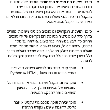
סוכני פיקוח הם מנצחי התזמורת
. סוכנים אלה מכוונים
סוכנים אחרים ומניעים את התכנון וההנמקה הדרושים
להשגת יעד. דוגמה אחת היא סוכן מיופה כוח של משתמש
שמקבל החלטות לגבי פעולות בשם אדם או התחברות לאדם
האחראי כדי לקבל משוב אנושי.
סוכני תועלת
, הנקראים גם סוכנים מבוססי משימות, מזוהים
בדרך כלל עם פונקציה מסוימת והם נקראים על ידי סוכנים
אחרים כדי לבצע משימה, כגון ביצוע שאילתה על מסד
נתונים, שליחת דוא"ל, ביצוע חישוב או אחזור מסמך. סוכני
תועלת הפרוסים כחלק מתהליך עבודה מורכב פועלים בדרך
כלל באופן אוטונומי בגלל הפונקציונליות בסיכון נמוך שלהם.
לדוגמה
סוכן קוד
. כותב קוד לביצוע משימה ספציפית
באמצעות שפות כמו HTML, Java או Python.
סוכן שיחה
. מקבל משימות מבני אדם ומדווח על
התוצאות של משימות תהליך עבודה באופן
המתאים ביותר למבקש המשימה.
סוכן יצירת תוכן
. מסכם גוף טקסט או יוצר
טקסט לדוגמה שישמש נקודת התחלה