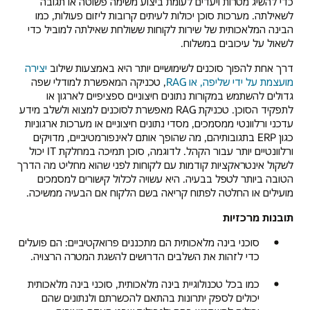
כדי להשיג מטרות ויעדים לעומת ביצוע משימה פשוטה או תגובה
לשאילתה. מערכות סוכן יכולות לעיתים קרובות ליזום פעולות, כמו
הבינה המלאכותית של שירות לקוחות ששולחת שאילתה למוביל כדי
לשאול על עיכובים במשלוח.
דרך אחת להפוך סוכנים לשימושיים יותר היא באמצעות שילוב
יצירה
מועצמת על ידי שליפה, או RAG
, טכניקה המאפשרת למודלי שפה
גדולים להשתמש במקורות נתונים חיצוניים ספציפיים לארגון או
לתפקיד הסוכן. טכניקת RAG מאפשרת לסוכנים למצוא ולשלב מידע
עדכני ורלוונטי ממסמכים, מסדי נתונים חיצוניים או מערכות ארגוניות
כגון ERP בתגובותיהם, מה שהופך אותם לאינפורמטיביים, מדויקים
ורלוונטיים יותר עבור הקהל. לדוגמה, סוכן תמיכה במחלקת IT יכול
לשקול אינטראקציות קודמות עם לקוחות לפני שהוא מחליט מה הדרך
הטובה ביותר לטפל בבעיה. היא עשויה לכלול קישורים למסמכים
מועילים או החלטה לפתוח קריאה בשם הלקוח אם הבעיה ממשיכה.
תובנות מרכזיות
סוכני בינה מלאכותית הם מתכננים פרואקטיביים: הם פועלים
כדי לזהות את השלבים הדרושים להשגת המטרה הרצויה.
כמו בכל טכנולוגיית בינה מלאכותית, סוכני בינה מלאכותית
יכולים לספק יתרונות בהתאם להכשרתם ולנתונים שהם