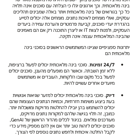
בינה מלאכותית. וכך ארגונים יגלו כי הצלחה עם סוכנים אינה תלויה
כל כך בגורואים של בינה מלאכותית ויותר באלה שמבינים תהליכים
עסקיים, ואולי מומחים לאיכות נתונים. מומחים אלה יכולים לסייע
בהגדרת יעדי סוכנים, קביעת פרמטרים והערכת עמידה ביעדים
העסקיים, ולפנות לצוות IT או ליצרן התוכנה רק אם הם מאמינים
שהבינה המלאכותית עצמה אינה תקינה.
יתרונות ספציפיים שציינו המשתמשים הראשונים בסוכני בינה
מלאכותית הם
24/7 זמינות
. סוכני בינה מלאכותית יכולים לפעול ברציפות,
ללא זמן השבתה. וכאשר הם מופעלים מהענן, סוכנים יכולים
לפעול בכל מקום שבו הלקוחות, העובדים או משתמשים
מיועדים אחרים עשויים להיות.
דיוק
. סוכני בינה מלאכותית יכולים למזער שגיאות אנושיות
בעת ביצוע משימות חזרתיות, וכמויות הנתונים העצומות שהם
יכולים להשתמש בהן יובילו להחלטות מדויקות ומושכלות יותר.
כמובן, זה תלוי בגישה שלהם למקורות נתונים מדויקים,
מעודכנים ומלאים. בניגוד לכלים מהדור הראשון של GenAI,
סוכנים יכולים לזהות טוב יותר אם אין להם מספיק מידע כדי
לקבל החלטה איכותית ולחפש נתונים נוספים לפי הצורך.