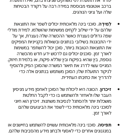
ברכב אוטונומי מבוססת במידה רבה על רקורד הבטיחות
שלה ועל ציוני הנוהגים.
לְמִידָה
. סוכני בינה מלאכותית יכולים לשפר את התוצאות
שלהם על ידי שילוב לקחים ממשימות שהושלמו. למידת מודלי
שפה גדולים נעצרת כאשר ההכשרה שלה נעצרת, אך על
ידי התבוננות בשילובי בנתונים ובשאלות בקנייניות המפיקים
את התוצאות הטובות ביותר, סוכן יכול להשתפר במשימות
לאורך זמן. סוכנים יכולים גם לרכוש ידע חדש מהכשרה
נוספת, בין שהיא בפיקוח ובין שללא פיקוח, או בלמידת חיזוק.
המגייס עשוי לדרג את תיאור המשרה שהסוכן הפיק ולהוסיף
לניקוד התועלת שלו; הסוכן משתמש בנתונים אלה כדי
להדריך את כתיבתו העתידית.
זיכרון
. הכוונה היא ליכולת של הסוכן לאחסן מידע מניסיון
העבר שלו ולאחזר ולהשתמש בו כדי לקבל החלטות
מושכלות יותר ולהסתגל לנסיבות משתנות. זיכרון הוא חיוני
לסוכני בינה מלאכותית כדי לשפר את הביצועים שלהם
לאורך זמן.
תפיסה
. סוכני בינה מלאכותית עשויים להשתמש בחיישנים או
במנגנונים אחרים כדי לאסוף ולבחון מידע מהסביבות שלהם.