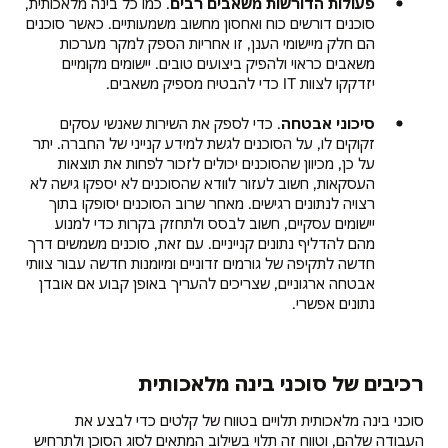
פעולות הדורשות משאבים רבים
. כמו כל בינה מלאכותית,
סוכנים דורשים כוח ואחסון מחשוב משמעותיים. כאשר סוכנים
הם חלק מיישומי הענן, זו אחריות הספק למקר מערכות
משאבים כראוי ולהפיק ביצועים טובים. יישומים מקומיים
יזדקקו לצוות IT כדי להבטיח מספיק משאבים.
סיכוני אבטחה
. כדי לספק את השירות שאנשי עסקים
זקוקים לו, על הסוכנים לגשת למידע קנייני של החברה. יתר
על כן, מכיוון שהסוכנים יכולים לזכור לפחות את תוצאות
העסקאות, חשוב לעזור לוודא שהסוכנים לא יספקו גישה לא
רצויה לנתונים רגישים. מאחר שרוב הסוכנים יסופקו בתוך
יישומים עסקיים, חשוב לבסס ולתחזק בקרות כדי למנוע
מהם להדליף נתונים קנייניים. עם זאת, סוכנים משמשים דרך
חדשה לתקיפה של גורמים זדוניים ומיומנות חדשה עבור צוותי
אבטחה ארגוניים, שצריכים להעריך באופן קבוע אם אובדן
נתונים אפשרי.
רכיבים של סוכני בינה מלאכותית
סוכני בינה מלאכותית תלויים בטווח של קלטים כדי לבצע את
העבודה שלהם, וטווח זה תלוי בשילוב המתאים לסוג הסוכן ולתרחיש