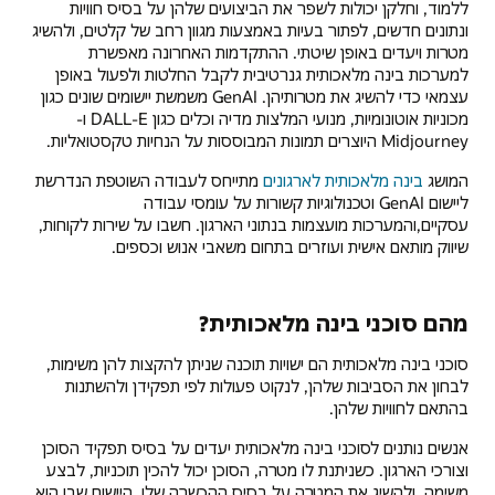
ללמוד, וחלקן יכולות לשפר את הביצועים שלהן על בסיס חוויות
ונתונים חדשים, לפתור בעיות באמצעות מגוון רחב של קלטים, ולהשיג
מטרות ויעדים באופן שיטתי. ההתקדמות האחרונה מאפשרת
למערכות בינה מלאכותית גנרטיבית לקבל החלטות ולפעול באופן
עצמאי כדי להשיג את מטרותיהן. GenAI משמשת יישומים שונים כגון
מכוניות אוטונומיות, מנועי המלצות מדיה וכלים כגון DALL-E ו-
Midjourney היוצרים תמונות המבוססות על הנחיות טקסטואליות.
המושג
בינה מלאכותית לארגונים
מתייחס לעבודה השוטפת הנדרשת
ליישום GenAI וטכנולוגיות קשורות על עומסי עבודה
עסקיים,והמערכות מועצמות בנתוני הארגון. חשבו על שירות לקוחות,
שיווק מותאם אישית ועוזרים בתחום משאבי אנוש וכספים.
מהם סוכני בינה מלאכותית?
סוכני בינה מלאכותית הם ישויות תוכנה שניתן להקצות להן משימות,
לבחון את הסביבות שלהן, לנקוט פעולות לפי תפקידן ולהשתנות
בהתאם לחוויות שלהן.
אנשים נותנים לסוכני בינה מלאכותית יעדים על בסיס תפקיד הסוכן
וצורכי הארגון. כשניתנת לו מטרה, הסוכן יכול להכין תוכניות, לבצע
משימה, ולהשיג את המטרה על בסיס ההכשרה שלו, היישום שבו הוא