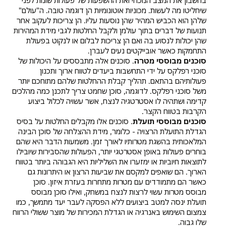
בחשבון את המצב הנוכחי ואת ההשפעות של פעולות שונות לפני
שיחליטו מה לעשות. מכוניות אוטונומיות הן דוגמה טובה. ה"עולם"
שלהן הוא הכביש המהיר שהן נוסעות עליו. הן צריכות לעקוב אחר
תנועות של דברים בתוך עולמן ולקבל החלטות לגבי מידת המהירות
שהן יכולות לנסוע בה ואם הן צריכות לבלום או לנקוט בפעולת
התחמקות כאשר אובייקטים נעים לעברן.
סוכנים מבוססי מטרה
. סוכנים אלה מתבססים על היכולות של
סוכני רפלקס על ידי התחשבות ביעדים לטווח ארוך ותכנון
פעולותיהם בהתאם. תהליך קבלת ההחלטות שלהם מתוחכם יותר
משל סוכני רפלקס. לדוגמה, סוכן שחמט צריך לתכנן כמה מהלכים
קדימה ושתהיה לו אסטרטגיה לנצח, אשר עשויה לכלול ביצוע
הקרבות בטווח הקצר.
סוכנים מבוססי תועלת
. סוכנים אלו מקבלים החלטות על בסיס
הגדלת התועלת הרצויה - כלומר, מידת ההצלחה של סוכן הבינה
המלאכותית בהשגת מטרותיו לאורך זמן. משמעות הדבר היא שהם
בוחרים פעולות באופן אסטרטגי יותר, הפעולות שהסבירות שיובילו
לתוצאות חיוביות או ימזערו את השליליות היא הגבוהה ביותר בטווח
הארוך. הם שואפים למקסם את שביעות הרצון או היתרונות גם
כאשר הם מתמודדים עם מטרות מתחרות בעזרת איזון. סוכן
מבוסס מטרות עשוי לרצות לנצח במשחק, ואילו סוכן מבוסס
תועלת ינסה למטב ביצועים ללא הפסקה לעבר יעד מתמשך, כמו
צמצום השימוש באנרגיה או הגדלת המכירות של מוצר ששולי הרווח
שלו גבוה.