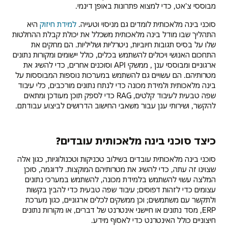
מבוססי צ'אט, כדי למצוא פתרונות באופן דינמי.
סוכני בינה מלאכותית לומדים גם מניסוי וטעייה.
למידת חיזוק
היא
התהליך שבו מודל בינה מלאכותית משכלל את יכולת קבלת ההחלטות
שלו על בסיס תגובות חיוביות, ניטרליות ושליליות. הם מחקים את
התחכום האנושי ויכולים להשתמש בכלים, כולל יישומים ומקורות נתונים
ארגוניים ומבוססי ענן , ממשקי API וסוכנים אחרים, כדי להשיג את
מטרותיהם. הם עשויים גם להשתמש במערכות נוספות המבוססות על
בינה מלאכותית ולמידת מכונה כדי לנתח נתונים מורכבים, כלי עיבוד
שפה טבעית לעיבוד קלטים, RAG כדי לספק תוכן מעודכן ומתאים
להקשר, ושירותי ענן עבור משאבי החישוב הדרושים לביצוע עבודתם.
כיצד סוכני בינה מלאכותית עובדים?
סוכני בינה מלאכותית עובדים בשילוב טכניקות וטכנולוגיות, כגון אלה
שצוינו זה עתה, כדי להשיג את מטרותיהם המוקצות. לדוגמה, סוכן
המלצה עשוי להשתמש בלמידת מכונה, להשתמש במערכי נתונים
עצומים כדי לזהות דפוסים; עיבוד שפה טבעית כדי להבין בקשות
ולתקשר עם משתמשים; וכן ממשקים לכלים ארגוניים, כגון מערכת
ERP, מסד נתונים או חיישני אינטרנט של דברים, או מקורות נתונים
חיצוניים כולל האינטרנט כדי לאסוף מידע.