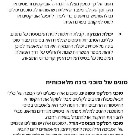
חשבו על כך כמעין מצלמה המזהה אובייקטים ודפוסים או
מיקרופון שקולט ומעבד שאילתות שהשמיעו לו. סוכנים יכולים
גם להשתמש בחיישנים כדי לעזור לתפעל אובייקטים או
לנווט למיקומם בעולם הפיזי.
יכולת הנמקה
. קבלת החלטות לוגית המבוססת על נתונים,
כללים, הסתברות ודפוסים שנלמדו היא בסיסית עבור סוכן
בינה מלאכותית. יכולת ההנמקה היא מה שמאפשר לסוכן
לזהות מספר אפשרויות שונות ולהחליט על דרך הפעולה
המיטבית על בסיס המידע הזמין וקריטריוני התוצאה.
סוגים של סוכני בינה מלאכותית
סוכני רפלקס פשוטים
. סוכנים אלה פועלים לפי קבוצה של כללי
תנאי/פעולה ומגיבים לקלטים מבלי לשקול את ההקשר או
ההיסטוריה הרחבים יותר. דוגמה לכך היא צ'אטבוט בסיסי
המתוכנת להגיב למילות מפתח או ביטויים מוגדרים מראש, מבלי
להבין את ההקשר או להתנהל בשיחה רחבה.
סוכני רפלקס מבוססי-מודל
. לסוכנים אלה יש מודלים פנימיים
של הסביבה הרלוונטית לתפקידיהם, המאפשרים להם להביא