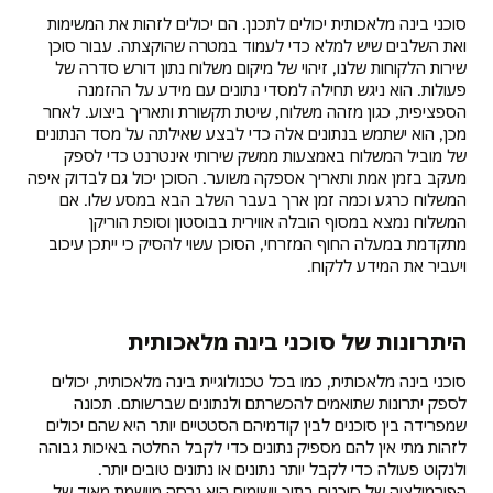
סוכני בינה מלאכותית יכולים לתכנן. הם יכולים לזהות את המשימות
ואת השלבים שיש למלא כדי לעמוד במטרה שהוקצתה. עבור סוכן
שירות הלקוחות שלנו, זיהוי של מיקום משלוח נתון דורש סדרה של
פעולות. הוא ניגש תחילה למסדי נתונים עם מידע על ההזמנה
הספציפית, כגון מזהה משלוח, שיטת תקשורת ותאריך ביצוע. לאחר
מכן, הוא ישתמש בנתונים אלה כדי לבצע שאילתה על מסד הנתונים
של מוביל המשלוח באמצעות ממשק שירותי אינטרנט כדי לספק
מעקב בזמן אמת ותאריך אספקה משוער. הסוכן יכול גם לבדוק איפה
המשלוח כרגע וכמה זמן ארך בעבר השלב הבא במסע שלו. אם
המשלוח נמצא במסוף הובלה אווירית בבוסטון וסופת הוריקן
מתקדמת במעלה החוף המזרחי, הסוכן עשוי להסיק כי ייתכן עיכוב
ויעביר את המידע ללקוח.
היתרונות של סוכני בינה מלאכותית
סוכני בינה מלאכותית, כמו בכל טכנולוגיית בינה מלאכותית, יכולים
לספק יתרונות שתואמים להכשרתם ולנתונים שברשותם. תכונה
שמפרידה בין סוכנים לבין קודמיהם הסטטיים יותר היא שהם יכולים
לזהות מתי אין להם מספיק נתונים כדי לקבל החלטה באיכות גבוהה
ולנקוט פעולה כדי לקבל יותר נתונים או נתונים טובים יותר.
הפורמולציה של סוכנים בתוך יישומים היא גרסה מיושמת מאוד של