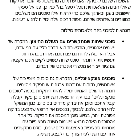
ההשערה שלכם לגביהן? האם יש תלונה מתמשכת של עובד או לקוח
שאולי הבינה המלאכותית תוכל לטפל בה? כמו כן, פנו אל ספקי
היישומים בענן ובארגון שלכם כדי לראות אילו סוכנים הם משלבים
במוצרים ובשירותים שלהם. מפות דרכים אלה יכולות להניע רעיונות.
דוגמאות לסוכני בינה מלאכותית כוללות
סוכני שיחות שמתקשרים עם העולם החיצון
. במקרה של
יישומים ארגוניים, התקשורת היא בדרך כלל עם בני אדם,
אבל היא יכולה להיות גם עם תוכנה אחרת. בהגדרות
תעשייתיות, לדוגמה, סוכני שיחה עשויים לקיים אינטראקציה
עם ציוד ייצור או מכשירי אינטרנט של דברים.
סוכנים פונקציונליים
, הנקראים גם סוכנים מיופי כוח של
משתמשים, מזוהים עם דמות ארגונית או תפקיד מסוימים.
דוגמה מהעולם האמיתי יכולה להיות היתקלות בכמה "סוכנים
פונקציונליים" בבדיקה הרפואית השנתית: סוכן פקיד קבלה
יקבל אתכם וסוכן אח יבדוק מדדים בסיסיים, כגון המשקל
ולחץ הדם שלכם. לבסוף, נכנסים אל הרופא שמבצע בדיקה
מפורטת יותר, בסיוע סוכן המסכם את הביקור. כל אחד
מהסוכנים האלה מבצע משימות משנה ספציפיות עם
מומחיות ספציפית באמצעות כלים שונים, וכולם מתקשרים
אחד עם השני לפי הצורך כדי לבצע משימה.