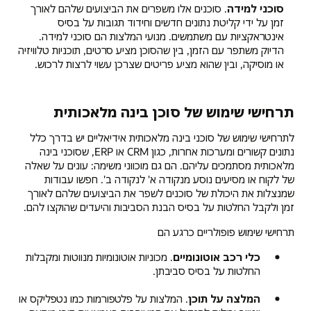
סוכני למידה
. סוכנים אלו משפרים את הביצועים שלהם לאורך
זמן על ידי קליטת נתונים חדשים וחידוד תגובות על בסיס
אינטראקציות עם משתמשים. מנועי המלצות הם סוכני למידה.
הדיוק משתפר עם הזמן, בין שהסוכן מציע סרטים, תוכניות טלוויזיה
או מוסיקה, ובין שהוא מציע פריטים שצרכן עשוי לרצות לרכוש.
תרחישי שימוש של סוכן בינה מלאכותית
לתרחישי שימוש של סוכני בינה מלאכותית אידיאליים יש בדרך כלל
נתונים קשורים ומערכות אחרות, כגון CRM או ERP, שסוכני בינה
מלאכותית מסתמכים עליהם. הם גם מוכווני משימה: עונים על שאלה
של לקוח או מסיעים נוסע מנקודה א' לנקודה ב'. חפשו עבודות
שמנצלות את היכולת של סוכנים לשפר את הביצועים שלהם לאורך
זמן ולקבל החלטות על בסיס הבנת הסביבות והיעדים שהוקצו להם.
תרחישי שימוש פופולריים כרגע הם
כלי רכב אוטונומיים
. מכוניות אוטונומיות מנווטות ומקבלות
החלטות על בסיס סביבתן.
המלצה על תוכן
. המלצות על פלטפורמות כמו נטפליקס או