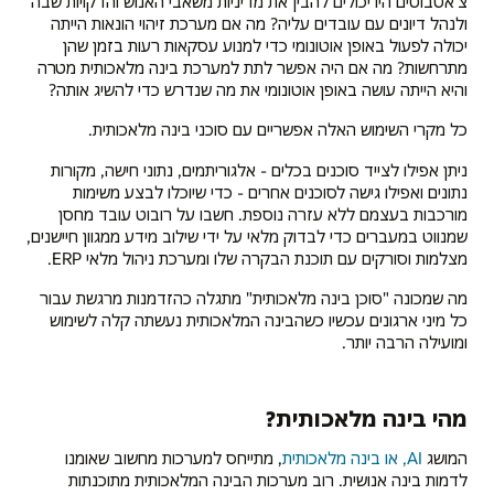
צ'אטבוטים היו יכולים להבין את מדיניות משאבי האנוש והדקויות שבה
ולנהל דיונים עם עובדים עליה? מה אם מערכת זיהוי הונאות הייתה
יכולה לפעול באופן אוטונומי כדי למנוע עסקאות רעות בזמן שהן
מתרחשות? מה אם היה אפשר לתת למערכת בינה מלאכותית מטרה
והיא הייתה עושה באופן אוטונומי את מה שנדרש כדי להשיג אותה?
כל מקרי השימוש האלה אפשריים עם סוכני בינה מלאכותית.
ניתן אפילו לצייד סוכנים בכלים - אלגוריתמים, נתוני חישה, מקורות
נתונים ואפילו גישה לסוכנים אחרים - כדי שיוכלו לבצע משימות
מורכבות בעצמם ללא עזרה נוספת. חשבו על רובוט עובד מחסן
שמנווט במעברים כדי לבדוק מלאי על ידי שילוב מידע ממגוון חיישנים,
מצלמות וסורקים עם תוכנת הבקרה שלו ומערכת ניהול מלאי ERP.
מה שמכונה "סוכן בינה מלאכותית" מתגלה כהזדמנות מרגשת עבור
כל מיני ארגונים עכשיו כשהבינה המלאכותית נעשתה קלה לשימוש
ומועילה הרבה יותר.
מהי בינה מלאכותית?
המושג
AI, או בינה מלאכותית
, מתייחס למערכות מחשוב שאומנו
לדמות בינה אנושית. רוב מערכות הבינה המלאכותית מתוכנתות