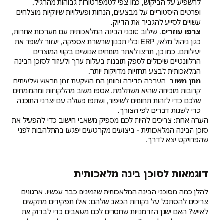
להשפיע על הביקוש, כמו צפי לטמפרטורות גבוהות מהרגיל,
ופרטים היסטוריים על מבצעים, הנחות ופעילויות שיווקיות מוצלחים
עשויים לסייע להגביר את הדיוק.
צרפו עוזרים
. שילוב סוכני הבינה המלאכותית עם מערכות אחרות,
כגון ניהול מלאי, ERP וכלי תכנון שרשרת אספקה, יעזור לשפר את
יעילותם. כמו כן, תרצו לאתר מומחים אנושיים בקווי המוצרים
הרלוונטיים שיכולים לספק תובנות בעלות ערך ולעזור לסוכן הבינה
המלאכותית לבצע תחזיות מדויקות יותר.
מתן משוב
. הערכה סדירה וכוונון הם השקעת זמן מראש שלעיתים
קרובות מוכיחה שהיא משתלמת. אספו משוב מהלקוחות ומהמומחים
שלכם כדי לזהות תחומים לשיפור, ושתפו פעולה עם יצרני התוכנה
כדי לשנות דברים לפי הצורך.
הערה אחת: צריכים להיות לכם מספיק משאבי חישוב כדי להפעיל את
סוכן הבינה המלאכותית - ביצועים מקרטעים יפגעו בהתלהבות לפני
שהפרויקט יצא לדרך.
דוגמאות לסוכן בינה מלאכותית
להלן כמה מסוכני הבינה המלאכותית שזמינים כבר עכשיו. ארגונים
צריכים להסתכל על נקודות הכאב שלהם: אילו תפקידים מתקשים
לאייש? האם ישנן הזדמנויות שחסרים לכם משאבים כדי לבדוק את