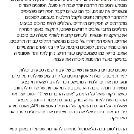
מוטמע והסביבה הרחבה יותר שבה הוא פועל. הסוכנים לומדים
ומשפרים את עצמם, וכך הם עשויים לקבל תפקידים ספציפיים,
להתחבר למקורות נתונים ולקבל החלטות בעצמם. לסוכנים
מתקדמים יש תפקידים מיוחדים שעלולים להיות כרוכים בביצוע
תהליכים מרובי שלבים הדורשים שיפוט, לתקשר באופן המחקה
אינטראקציות אנושיות, ולעיתים קרובות לשתף פעולה עם סוכנים
אחרים. האופי המודולרי של סוכנים מאפשר תהליכי עבודה מורכבים.
האוטונומיה שניתנ, לסוכנים נקבעת על ידי בני האדם המפעילים
אותם. בדיוק כמו כשמעסיקים עוזר חדש, ניתן לתת יותר אוטונומיה
בהמשך כאשר המיומנות מוכיחה את עצמה.
סוכנים עובדים באמצעות שילוב של עיבוד שפה טבעית, יכולות
למידת מכונה, יכולת לאסוף נתונים על ידי ביצוע שאילתות על כלים
ומערכות אחרים, ולמידה מתמשכת כדי להגיב לשאלות ולבצע
משימות. דוגמה טובה היא סוכן בינה מלאכותית של שירות לקוחות.
כאשר לקוח שואל על הזמנה, "איפה הדברים שלי?" הסוכן יוצר את
התגובה שלו לאחר שהוא בודק במערכת עיבוד ההזמנה, מבצע
שאילתה על מערכת המעקב של המוביל באמצעות API, ואוסף מידע
על מזג אוויר פוטנציאלי או גורמים חיצוניים אחרים שיכולים לעכב את
האספקה.
המונח 'סוכן בינה מלאכותית' מתייחס למערכות שפועלות באופן פעיל