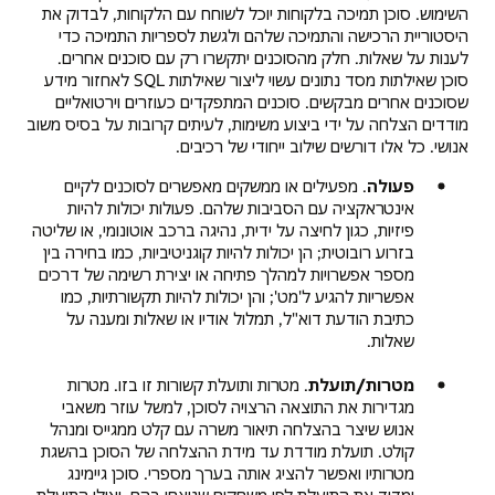
השימוש. סוכן תמיכה בלקוחות יוכל לשוחח עם הלקוחות, לבדוק את
היסטוריית הרכישה והתמיכה שלהם ולגשת לספריות התמיכה כדי
לענות על שאלות. חלק מהסוכנים יתקשרו רק עם סוכנים אחרים.
סוכן שאילתות מסד נתונים עשוי ליצור שאילתות SQL לאחזור מידע
שסוכנים אחרים מבקשים. סוכנים המתפקדים כעוזרים וירטואליים
מודדים הצלחה על ידי ביצוע משימות, לעיתים קרובות על בסיס משוב
אנושי. כל אלו דורשים שילוב ייחודי של רכיבים.
פעולה
. מפעילים או ממשקים מאפשרים לסוכנים לקיים
אינטראקציה עם הסביבות שלהם. פעולות יכולות להיות
פיזיות, כגון לחיצה על ידית, נהיגה ברכב אוטונומי, או שליטה
בזרוע רובוטית; הן יכולות להיות קוגניטיביות, כמו בחירה בין
מספר אפשרויות למהלך פתיחה או יצירת רשימה של דרכים
אפשריות להגיע ל'מט'; והן יכולות להיות תקשורתיות, כמו
כתיבת הודעת דוא"ל, תמלול אודיו או שאלות ומענה על
שאלות.
מטרות/תועלת
. מטרות ותועלת קשורות זו בזו. מטרות
מגדירות את התוצאה הרצויה לסוכן, למשל עוזר משאבי
אנוש שיצר בהצלחה תיאור משרה עם קלט ממגייס ומנהל
קולט. תועלת מודדת עד מידת ההצלחה של הסוכן בהשגת
מטרותיו ואפשר להציג אותה בערך מספרי. סוכן גיימינג
ימדוד את התועלת לפי משחקים שניצחו בהם, ואילו התועלת