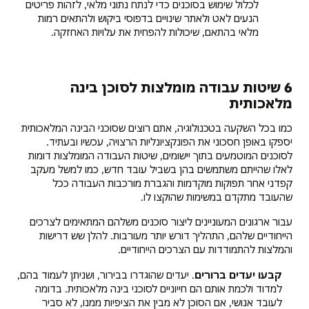
לכלול שימוש בסוכנים כדי לנתח נתוני מלאי, לזהות פריטים
הנעים לאט ולאתר שינויים בדפוסי ביקוש ולהתאים רמות
מלאי בהתאם, שיכולות להפחית את עלויות האחזקה.
6 שיטות עבודה מומלצות לסוכן בינה
מלאכותית
כמו בכל השקעה בטכנולוגיה, אתם רוצים שסוכני הבינה המלאכותית
יספקו באופן חסכוני את הפונקציונליות הרצויה, עכשיו ובעתיד.
לסוכנים המוטמעים בתוך יישומים, שיטות העבודה המומלצות דומות
לאלו שהייתם משתמשים בהן בשביל עובד חדש, כמו למשל מעקב
קפדני אחר תפוקות מוקדמות והגברת מורכבות העבודה ככל
שהעובד מתקדם במשימות שהוקצו לו.
עבור ארגונים המעוניינים ליצור סוכנים משלהם המתאימים לצרכים
הייחודיים שלהם, התהליך דורש יותר מעורבות. להלן שש דרישות
והמלצות להתמודדות עם הצרכים הייחודיים.
קבעו יעדים ברורים
. יעדים שהוגדרו בבירור, ושניתן לעמוד בהם,
למדוד ולכמת אותם הם חייוניים לסוכני בינה מלאכותית. בדומה
לעובד אנושי, אם הסוכן לא מבין את הציפיות ממנו, לא סביר