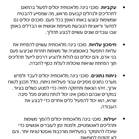
עקביות
. סוכני בינה מלאכותית יכולים לפעול בהתאם
לתהליכים ולנהלים קבועים מראש, מה שמסייע להבטיח
שמשימות יבוצעו באותו האופן בכל פעם. סוכנים יכולים גם
למזער וריאציות הנובעות מעייפות אנושית או הבדלים באופן
שבו עובדים שונים עשויים לבצע תהליך.
חיסכון עלויות
. סוכני בינה מלאכותית עשויים להפחית את
עלויות התפעול באוטומציה של משימות חוזרות שביצעו פעם
בני אדם, והם יכולים גם לגלות ולהציע דרכים לייעל תהליכים
תוך הפחתת שגיאות שיכולות לעלות כסף לחברה.
ניתוח נתונים
. סוכני בינה מלאכותית יכולים לעבד ולפרש
מערכי נתונים מסיביים עבור פעילויות ניתוח, כולל תכנון לטווח
ארוך, זיהוי הונאות ותחזוקה חזויה כדי למנוע כשלים בציוד.
במקרים שבהם הסוכן אינו יכול לנתח נתונים מכל סיבה
שהיא, הוא יכול להפעיל כלים אחרים כדי לבצע את
העבודה.
יעילות
. סוכני בינה מלאכותית יכולים להפוך משימות
ותהליכים לאוטומטיים, ולפנות זמן לעובדים אנושיים כדי
שיוכלו להתמקד בפעילויות מורכבות ואסטרטגיות יותר. והם
לא זקוקים לחופשות.