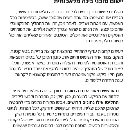
יישום סוכני בינה מלאכותית
השלבים ליישום סוכן דומים לכל פריסת בינה מלאכותית. ראשית,
הגדירו את המשימה: מה אתם רוצים שהסוכן יעשה, בספציפיות ככל
האפשר, עם מטרות ויעדים. לאחר מכן, זהו את התהליך הפונקציונלי
שהסוכן יבצע, את הנתונים שהוא יצטרך לגשת אליהם, את המומחים
העסקיים הרלוונטיים ואת הכלים והסוכנים האחרים שאליהם הוא יכול
לגשת כחלק מעבודתו.
לעיתים קרובות עדיף להתחיל בהקצאת קבוצת בדיקות בטא קטנה,
מעקב צמוד אחר השימוש והתוצאות, כוונון הסוכן על בסיס התוצאות,
והגברת האוטונומיה לפי מידת הצלחה מוכחת. כאשר אפשרי, תוכלו
ליצור מודל של התהליך שיהיה רלוונטי להקצאת עובד חדש. לדוגמה,
סוכן חיזוי ביקוש מקוון שמטרתו לעזור לתוכנית קמעונאית לקראת
עונת החזרה ללימודים.
ודאו שיש תיאור עבודה מוגדר
. סוכן הבינה המלאכותית צפוי
לחזות את הביקוש למוצרים, כגון תיקי גב, מחברות ולבוש לילדים.
החליטו אילו נתונים דרושים
. אספו מקורות נתונים כדי להבטיח
שהסוכן שלכם יצליח. תחזית הביקושים תזדקק, לכל הפחות, לנתוני
מכירות בעבר עבור המוצרים בתחזית; למידע על מגמות השוק
הנוכחיות והאינדיקטורים הכלכליים; ולנתונים דמוגרפיים של לקוחות
והיסטוריות רכישה. הוספת נתונים לגבי דפוסים עונתיים שעשויים