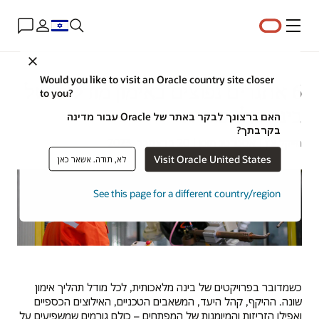
תפריט
Close
Would you like to visit an Oracle country site closer
6 אתגרים נפוצים באימון מודלים של
to you?
בינה מלאכותית
האם ברצונך לבקר באתר של Oracle עבור מדינה
בקרבתך?
מייקל צ'ן | אסטרטג תוכן | 20 בדצמבר, 2023
Visit Oracle United States
לא, תודה. אשאר כאן
See this page for a different country/region
כשמדובר בפרויקטים של בינה מלאכותית, לכל מודל תהליך אימון
שונה. ההיקף, קהל היעד, המשאבים הטכניים, האילוצים הכספיים
ואפילו הזריזות והמיומנות של המפתחים – כולם גורמים שמשפיעים על