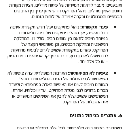
ותובעניים. מעבר לדאגות המיידיות של פיתוח מודלים, אצירת מקורות
נתונים ואימון מודלים, ניהול הפרויקט דורש איזון עדין בין ההיבטים
הכספיים והטכנולוגיים ובקרה צמודה על לוחות הזמנים.
פערי תקשורת:
ניהול פרויקטים יעיל דורש תקשורת איתנה
בכל תעשייה, אך מנהלי פרויקטים של בינה מלאכותית
במיוחד חייבים לתאם בין צוותים רבים, כולל IT, המחלקה
המשפטית ומחלקת הכספים, וכן משתמשי הקצה של
הפרויקט. פערים בתקשורת עשויים לגרום לבעיות מרחיקות
לכת שיעלו לארגון כסף, יבזבזו זמן יקר או יפגעו ברמת הדיוק
– או כל אלה יחד.
ציפיות לא מציאותיות:
התרבות הפופולרית יצרה ציפיות לא
מציאותיות לגבי היכולות של הבינה המלאכותית. מנהלי
הצוותים חייבים לשים את הציפיות האלה בפרופורציה ולשדר
מסרים ברורים לגבי מטרת הפרויקט, יעדיו ויכולותיו. אחרת,
המשתמשים עשויים שלא להבין את השימושים המיועדים או
את המגבלות של הפרויקט.
6. אתגרים בניהול נתונים
כשמדובר באימון בינה מלאכותית, לכל שלב בתהליך יש דרישות