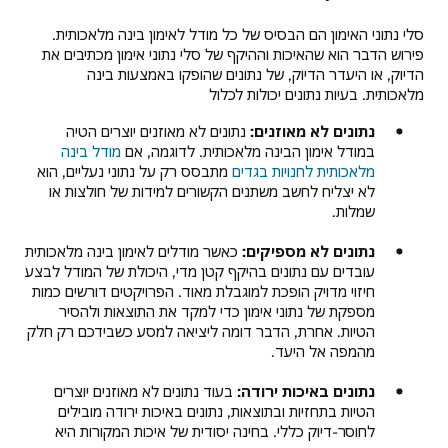
מציגה
שישה
סלי נתוני האימון הם הבסיס של כל מודל לאימון בינה מלאכותית.
אתגרים
פירוש הדבר הוא שהאיכות וההיקף של סלי נתוני אימון מכתיבים את
באימון
הדיוק, או היעדר הדיוק, של נתונים שהופקו באמצעות בינה
מודלים
מלאכותית. בעיות נתונים יכולות לכלול
של
בינה
נתונים לא מאוזנים:
נתונים לא מאוזנים יוצרים הטיה
מלאכותית:
במודל אימון הבינה מלאכותית. לדוגמה, אם
מודל בינה
מלאכותית לחנויות בגדים
מתבסס רק על נתוני נעליים, הוא
חומרה
לא יצליח לחשב משתנים הקשורים למידות של חולצות או
ותוכנה:
שמלות.
מגבלות
משאבי
נתונים לא מספיקים:
כאשר מודלים לאימון בינה מלאכותית
ויכולות
עובדים עם נתונים בהיקף קטן מדי, היכולת של המודל לבצע
חומרה;
חיזוי מדויק הופכת למוגבלת מאוד. הפרויקטים דורשים כמות
תוכנה
מספקת של נתוני אימון כדי למקד את התוצאות ולהסיר
לא
הטיות. אחרת, הדבר דומה ליציאה למסע כשבידכם רק חלק
תואמת
מהמפה אל היעד.
אלגוריתמים:
בחירת
נתונים באיכות ירודה:
בעוד נתונים לא מאוזנים יוצרים
סוג
הטיות בתחזיות ובתוצאות, נתונים באיכות ירודה מובילים
המודל,
לחוסר-דיוק כללי. בחינה יסודית של איכות המקורות היא
התאמת-יתר