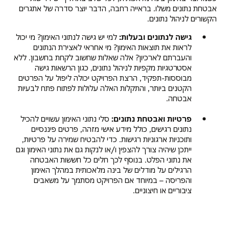
אבטחת נתונים משלו. בראייה רחבה, הדבר יוצר סדרה של אתגרים
הקשורים לניהול נתונים.
גישה לנתונים ובעלות:
למי יש גישה לנתוני האימון? מי יכול
לראות את תוצאות האימון? מי אחראי לאצירת הנתונים
והעברתם לארכיון? אלה שאלות שחשוב לקחת בחשבון. ללא
אסטרטגיות מקפיות לניהול נתונים, כגון הרשאות גישה
מבוססות-תפקיד, הרצת הפרויקט יכולה ליפול על הפרטים
הקטנים ביותר, והתקלות האלה עלולות לפתוח פתח לבעיות
אבטחה.
פרטיות ואבטחת נתונים:
סלי נתוני האימון עשויים להכיל
נתונים רגישים, כולל מידע אישי מזהה, פרטים פיננסיים
ותוכניות ארגוניות רגישות. כדי להבטיח שמירה על פרטיות,
ייתכן שיהיה צורך להצפין ו/או לנקות גם את נתוני האימון וגם
את נתוני הפלט. בנוסף לכך חלים כל חששות האבטחה
הרגילים על מודלים של בינה מלאכותית במהלך האימון
והפריסה – במיוחד אם הפרויקט מסתמך על משאבים
ציבוריים או חיצוניים.