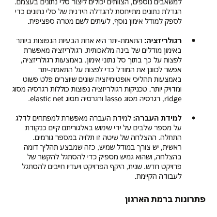
למשאבים נוספים, הצוותים יכולים ליצור סלי נתונים בעצמם.
הגדלת נתונים מתייחסת להגדלה הידנית של סלי נתונים כדי
לספק למודל אימון נוסף, לעיתים לשם מטרה ספציפית.
רגולריזציה:
התאמת-יתר היא אחת הבעיות הנפוצות ביותר
באימון מודלים של בינה מלאכותית. רגולריזציה מאפשרת
לפצות על כך בתוך סל נתוני אימון. באמצעות רגולריזציה,
אפשר לכוונן את המודל כדי לפצות על התאמת-יתר
באמצעות תהליכי אופטימיזציה שונים שיוצרים פלט פשוט
ומדויק יותר. טכניקות רגולריזציה נפוצות כוללות רגרסיה מסוג
ridge, רגרסיה מסוג lasso ורגרסיה מסוג elastic net.
למידת העברה:
למידת העברה מאפשרת למפתחים לדלג
על מספר שלבים על ידי שימוש באלגוריתם קיים כנקודת
התחלה. ההצלחה של שיטה זו תלויה במספר גורמים.
ראשית, יש צורך במודל שמיש, כזה שמבצע תהליך דומה
בהצלחה, ושהוא גמיש מספיק כדי להסתגל להקשר של
פרויקט חדש. שנית, היקף הפרויקט ויעדיו חייבים להסתגל
לעבודה הקיימת.
פתרונות ברמת הארגון