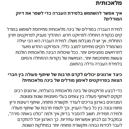
מלאכותית
איך אפשר להשתמש בלמידת העברה כדי לשפר את דיוק
המודלים?
למידת העברה במודלים של בינה מלאכותית מתייחסת לשימוש במודל
קיים כנקודת התחלה לפרויקט חדש. התהליך מעניק לפרויקטים יתרון
התחלתי, אך יש לו מגבלות משלו. למידת העברה היא הכי יעילה
כשהמודל הקיים מתייחס למצב כללי, והפרויקט החדש מיועד
לתרחישים ספציפיים יותר. ככל שיכולות הבינה מלאכותית הולכות
ונעשות מתוחכמות יותר, הגמישות של נקודות ההתחלה והסיום
בלמידת העברה גדלה בהתאם.
כיצד ארגונים יכולים לקדם תרבות של שיתוף פעולה בין חברי
הצוות בפרויקטים לאימון מודלים של בינה מלאכותית?
כדי לבצע פרויקטים של בינה מלאכותית בהצלחה, ארגונים רבים
זקוקים לשיתוף פעולה בין צוותים בעלי מיומנויות שונות ומגוונות.
המנהיגים בארגון צריכים לעודד תקשורת פתוחה, שיתוף רעיונות ודיון
פתוח ובונה בין כל בעלי העניין, וכך לטפח תרבות של שיתוף פעולה
ולמידה תמידית. חשוב להסביר בדיוק איך ולמה "כולנו באותה סירה",
ובמקביל גם לבחון אפשרויות עתידיות. כך הארגון יוכל להתקדם
לעבר לכידות גבוהה ותקשורת פתוחה יותר במחלקות השונות.