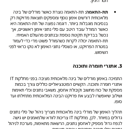
חסר היגיון.
פרויקטים:
פערי
תת-התאמה:
תת-התאמה נוצרת כאשר מודלים של בינה
תקשורת
מלאכותית דורשים אימון נוסף ומספקים תוצאות מדויקות רק
וציפיות
בנסיבות מוגבלות ביותר. דוגמה נפוצה של תת-התאמה היא
בעייתיות
כאשר המודל עובד היטב עם סלי נתוני אימון ראשוניים, אך
בקרב
נכשל בבדיקת תקינות נוספת ובנתונים מהעולם האמיתי.
המחלקות
תת-התאמה יכולה לקרות כשהמודל פשוט מדי כדי לעמוד
ניהול
במטרת הפרויקט, או כשסלי נתוני האימון לא נוקו כראוי לפני
נתונים:
השימוש.
בעיות
אבטחה,
3. אתגרי חומרה ותוכנה
פרטיות,
גישה
ובעלות
התמיכה באימון מודלים של בינה מלאכותית מציבה בפני מחלקות IT
ברחבי
אתגרי חומרה ותוכנה. הקשיים הפוטנציאליים כוללים צורך בכמות
הארגון
מספקת של כוח מחשוב וקיבולת אחסון, משאבי נתונים וכלי תאימות
ושילוב שיאפשרו לבצע את פרויקט הבינה המלאכותית מתחילתו ועד
סופו.
תהליך האימון של מודלי בינה מלאכותית מצריך ניהול של סלי נתונים
גדולים במיוחד. לכן, מחלקות IT צריכות לוודא שלמאמנים יש גישה
לנפח גדול מספיק לאחסון נתונים, הרשאות מתאימות, מערכת לניהול
נתונים וכלי תוכנה ומסגרות עבודה תואמים.