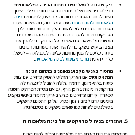
ביקוש גבוה לטאלנטים בתחום הבינה המלאכותית:
כדי להרכיב צוות של מפתחים ומדעני נתונים בעלי כישרון,
חשוב לבחור מועמדים בחוכמה. עם זאת, למיומנויות
בינה
מלאכותית ולמידת מכונה
יש ביקוש גבוה, מה שאומר שגיוס
העובדים הנכונים עלול להיות תהליך תחרותי ביותר. לכן,
מעסיקים חייבים להגיב במהירות כשהם מזהים מועמדים
מוכשרים ולהישאר עם האצבע על הדופק כדי להבין את
מצב הביקוש בשוק. כדי למשוך את הכישרונות הטובים
ביותר, עליכם להפגין מחויבות עליונה לטכנולוגיה – למשל,
על ידי הקמת
מרכז מצוינות לבינה מלאכותית
.
מחסור באנשי מקצוע מאומנים בתחום הבינה
המלאכותית:
אם הארגון מחליט להשיק פרויקט עם צוות
פיתוח בלתי-מיומן, היוזמה עלולה להוביל לתוצאות לא
מדויקות או מוטות באופן גורף, גם אם מטרת הפרויקט הושגה
לכאורה. קידום פרויקטים כשיש בארגון מחסור באנשי מקצוע
מיומנים גורם לבזבוז זמן וכסף, ועל כן התכוננו להשקיע
בטאלנטים לפחות כמו שאתם משקיעים בטכנולוגיה.
5. אתגרים בניהול פרויקטים של בינה מלאכותית
פרויקטים ארגוניים לאימון בינה מלאכותית יכולים להיות יקרים