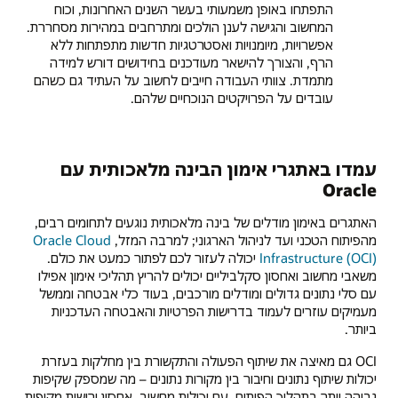
התפתחו באופן משמעותי בעשר השנים האחרונות, וכוח
המחשוב והגישה לענן הולכים ומתרחבים במהירות מסחררת.
אפשרויות, מיומנויות ואסטרטגיות חדשות מתפתחות ללא
הרף, והצורך להישאר מעודכנים בחידושים דורש למידה
מתמדת. צוותי העבודה חייבים לחשוב על העתיד גם כשהם
עובדים על הפרויקטים הנוכחיים שלהם.
עמדו באתגרי אימון הבינה מלאכותית עם
Oracle
האתגרים באימון מודלים של בינה מלאכותית נוגעים לתחומים רבים,
מהפיתוח הטכני ועד לניהול הארגוני; למרבה המזל,
Oracle Cloud
Infrastructure (OCI)
יכולה לעזור לכם לפתור כמעט את כולם.
משאבי מחשוב ואחסון סקלביליים יכולים להריץ תהליכי אימון אפילו
עם סלי נתונים גדולים ומודלים מורכבים, בעוד כלי אבטחה וממשל
מעמיקים עוזרים לעמוד בדרישות הפרטיות והאבטחה העדכניות
ביותר.
OCI גם מאיצה את שיתוף הפעולה והתקשורת בין מחלקות בעזרת
יכולות שיתוף נתונים וחיבור בין מקורות נתונים – מה שמספק שקיפות
גבוהה יותר בתהליך הפיתוח. עם יכולות מחשוב, אחסון ורישות מקיפות,