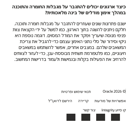
כיצד ארגונים יכולים להתגבר על מגבלות החומרה והתוכנה
במהלך אימון מודלים של בינה מלאכותית?
ישנם פתרונות שונים שעוזרים להתגבר על מגבלות חומרה ותוכנה.
חלקם ניתנים להשגה בתוך הארגון, כמו למשל על ידי הקצאת צוות
פנימי מנוסה שיעריך וימקד את המודל המסוים. דוגמה נוספת היא
ניקוי וסידור של סלי נתוני האימון עצמם כדי להגביל את צריכת
המשאבים שלהם. במצבים אחרים, אפשר להשתמש במשאבים
חיצוניים, כמו פלטפורמת תשתית מבוססת-ענן, כדי לעזור לצוותים
להרחיב את הפעילות בקלות ובגמישות ולעמוד בדרישות המחשוב.
© 2026 Oracle
תנאי שימוש ופרטיות
אפשרויות של מודעות
קריירה
הירשם לדוא\"ל
קו סיוע Integrity
צור קשר
YouTube
LinkedIn
Facebook
X