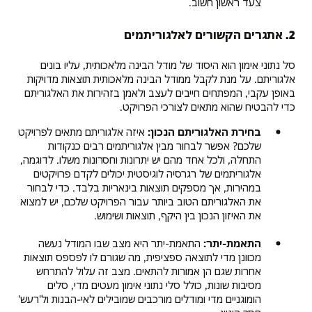
צעד ראשון חשוב.
או
תת-התאמה
2. אתגרים הקשורים לאלגוריתמים
סלי
נתונים:
סל נתוני אימון הוא היסוד של מודל הבינה מלאכותית, עליו בונים
נתונים
אלגוריתם. על מנת לקבל ממודל הבינה מלאכותית תוצאות מדויקות
לא
באופן עקבי, המפתחים חייבים לעצב ולאמן בזהירות את האלגוריתם
מספיקים,
כדי להבטיח שהוא מתאים לצורכי הפרויקט.
לא
מאוזנים
בחירת האלגוריתם הנכון:
איזה אלגוריתם מתאים לפרויקט
או
שלכם? אפשר לבחור מבין אלגוריתמים רבים כנקודות
באיכות
התחלה, ולכל אחד מהם יש יתרונות וחסרונות משלו. לדוגמה,
נמוכה
אלגוריתמים של רגרסיה לוגיסטית יכולים לקדם פרויקטים
מאגר
במהירות, אך מספקים תוצאות בינאריות בלבד. כדי לבחור
טאלנטים:
את האלגוריתם הטוב ביותר עבור הפרויקט שלכם, יש למצוא
שוק
את האיזון הנכון בין היקף, תוצאות ושימוש.
עבודה
תחרותי
התאמת-יתר:
התאמת-יתר היא מצב שבו המודל נעשה
ומחסור
מכוונן מדי לתוצאה ספציפית, מה שגורם לו לפספס תוצאות
בעובדי
אחרות שגם הן אמורות להתאים. מצב זה עלול להתרחש
AI
מסיבות שונות, כולל סלי נתוני אימון מעטים מדי, סלים
מיומנים
הומוגניים מדי ומודלים מורכבים שמובילים לאי-הבנות ול'רעש'
ניהול