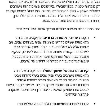
בכל ארגון, מודלים מוצלחים של בינה מלאכותית דורשים יותר מאשר
רק מומחיות טכנית. מכיוון שבעלי עניין שונים עשויים להיות מעורבים
בתהליך האימון – כולל בהיבטים לא טכניים, כמו ניהול כספים וקביעת
יעדים – הצלחת הפרויקט תלויה במעורבות של הארגון כולו. לכן,
יצירת חזית מאוחדת היא אתגר בפני עצמו.
הנה כמה דרכים מעשיות להשגת תהליך ארגוני יעיל וחלק יותר.
הקמת ערוצי תקשורת ברורים:
פרויקטים של בינה
מלאכותית עשויים לדרוש מיומנויות שונות בצוותים שונים. אם
צוותים אלה לא רגילים לעבוד ביחד, ייתכן שהדבר יוביל
לאתגרים. תקשורת פתוחה וברורה בנוגע ליעדים, ההיקף
וקצב העבודה של הפרויקט תיצור אחדות ותפחית בלבול
שעשוי לגרום לעבודה כפולה או לדילוג על שלבים.
קידום תרבות של שיתוף פעולה:
פרויקטים של בינה
מלאכותית מערבים בעלי עניין שונים בעלי נקודות מבט
מגוונות. החיבור בין כל האנשים האלה ליחידת עבודה
מלוכדת דורש תרבות של שיתוף פעולה. אפשרו לחברי הצוות
לבטא את דעותיהן האישיות וליצור דיון חיובי ומכבד שמקדם
פתרונות יצירתיים.
עודדו למידה מתמשכת:
יכולות הבינה המלאכותית