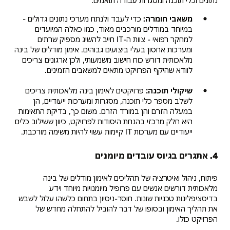
משאבי חומרה:
כדי לעבד ולנתח מערכי נתונים גדולים -
במיוחד במודלים מורכבים מאוד, כמו כאלה המיועדים
למחקר רפואי - צוות ה-IT חייב להשיג מספיק שרתים
ומערכות אחסון בעלי ביצועים גבוהים. אימון מודלים של בינה
מלאכותית דורש כוח חישוב משמעותי, ולכן ארגונים צריכים
לוודא שהיקף הפרויקט מתאים למשאבים הזמינים.
שיקולי תוכנה:
פרויקטים לאימון בינה מלאכותית צריכים
לשלב מספר כלי תוכנה, מסגרות ומערכות ייעודיים, הן
במעלה הזרם והן במורד הזרם. משום כך, בדיקת התאימות
היא חלק מרכזי בהנחת היסודות לפרויקט, כיוון ששילוב כלים
ייעודיים עם מערכות IT קיימות עשוי להיות משימה מורכבת.
4. אתגרים בגיוס עובדים מיומנים
פיתוח, ניהול ואיטרציה של תהליכים לאימון מודלים של בינה
מלאכותית דורשים אנשים עם פרופיל מיומנויות מיוחד וידע
בדיסציפלינות טכניות שונות. חוסר-ניסיון בתחום כלשהו עלול לשבש
את תהליך האימון ובסופו של דבר להוביל להתחלה מחדש של
הפרויקט כולו.