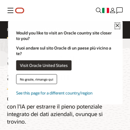
Menu
Close
Panoramica
AI and Cloud Native Services
Would you like to visit an Oracle country site closer
to you?
Vuoi andare sul sito Oracle di un paese più vicino a
te?
Sviluppo delle
Visit Oracle United States
applicazioni
No grazie, rimango qui
See this page for a different country/region
Crea, migliora e scala le applicazioni
con l'IA per estrarre il pieno potenziale
integrato dei dati aziendali, ovunque si
trovino.