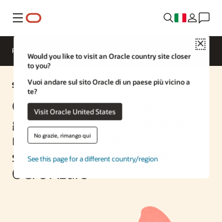
Menu
Close
Panoramica
Enterprise AI
Would you like to visit an Oracle country site closer
to you?
Vuoi andare sul sito Oracle di un paese più vicino a
Soluzione AI
te?
Crea uno strumento di
Visit Oracle United States
gestione delle campagne di
marketing basato
No grazie, rimango qui
sull'intelligenza artificiale in
See this page for a different country/region
OCI e Azure