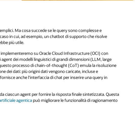
semplici. Ma cosa succede se le query sono complesse e
caso in cui, ad esempio, un chatbot di supporto che risolve
be più utile.
a implementeremo su Oracle Cloud Infrastructure (OCI) con
 agent dei modelli linguistici di grandi dimensioni (LLM, large
; questo processo di chain-of-thought (CoT) emula la risoluzione
e dei dati: più origini dati vengono caricate, incluse e
nisce anche l'interfaccia di chat per inserire una query in
 da ciascun agent per fornire la risposta finale sintetizzata. Questa
artificiale agentica
può migliorare le funzionalità di ragionamento