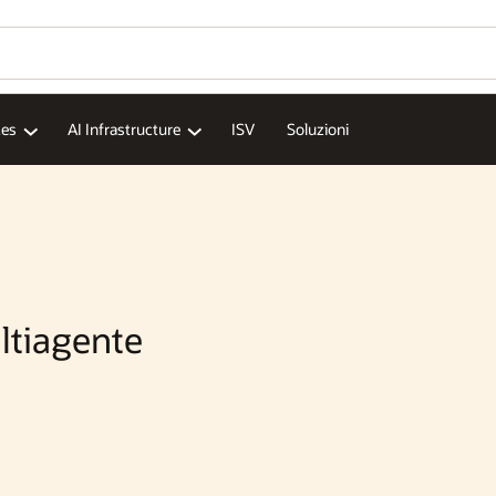
ces
AI Infrastructure
ISV
Soluzioni
ltiagente