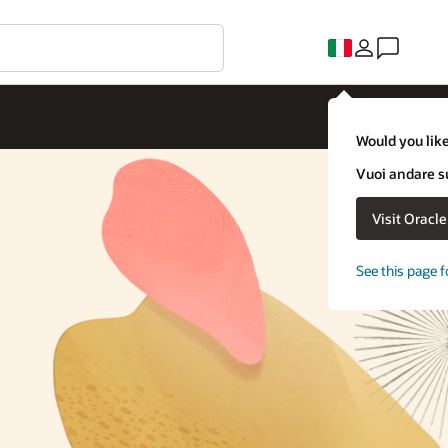
Would you like
Vuoi andare su
Visit Oracl
See this page f