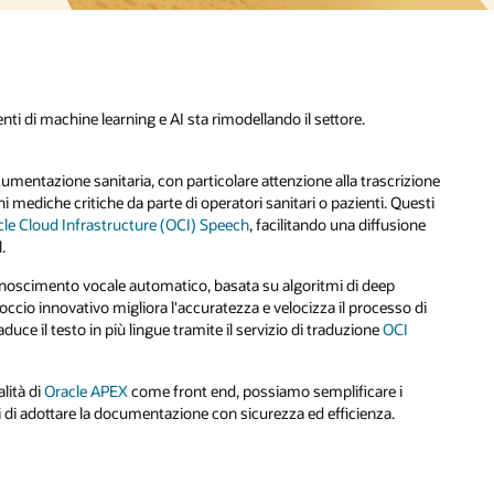
zione
esti
one
 di