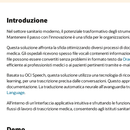
degli strumenti di machine learning e AI sta rimodellando il settore.
ganizzazioni.
ocessi di documentazione sanitaria, con particolare attenzione alla trascri
 informazioni mediche critiche da parte di operatori sanitari o pazienti. Qu
 testo da
Oracle Cloud Infrastructure (OCI) Speech
, facilitando una diffusi
tramite e-mail.
ologia di riconoscimento vocale automatico, basata su algoritmi di deep
. Questo approccio innovativo migliora l'accuratezza e velocizza il processo
uardia traduce il testo in più lingue tramite il servizio di traduzione
OCI
do le funzionalità di
Oracle APEX
come front end, possiamo semplificare i
stituti sanitari di adottare la documentazione con sicurezza ed efficienza.