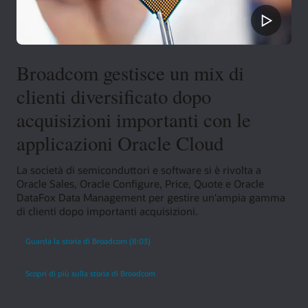
Broadcom gestisce un mix di
clienti diversificato dopo
acquisizioni importanti con le
applicazioni Oracle Cloud
La società di semiconduttori e software si è rivolta a
Oracle Sales, Oracle Configure, Price, Quote e Oracle
DataFox Data Management per gestire un'ampia gamma
di clienti dopo importanti acquisizioni.
Guarda la storia di Broadcom (8:03)
Scopri di più sulla storia di Broadcom