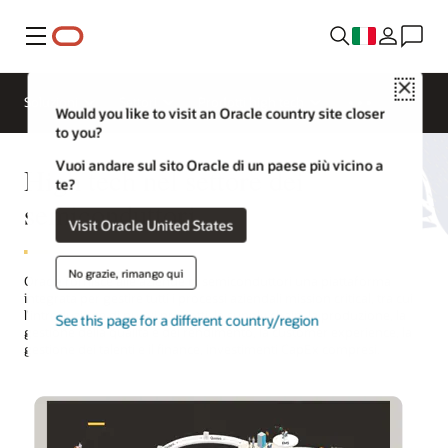
Menu
Close
Soluzioni
Settori
Prodotti high tech
Would you like to visit an Oracle country site closer
to you?
Vuoi andare sul sito Oracle di un paese più vicino a
High tech nel settore dei
te?
semiconduttori
Visit Oracle United States
No grazie, rimango qui
Oracle fornisce alle aziende di semiconduttori una piattaforma
integrata per gestire tutti i processi aziendali mission critical, tra cui
l'introduzione di nuovi prodotti, la supply chain, la produzione, la
See this page for a different country/region
gestione della qualità e del rendimento, la customer experience, la
gestione dei talenti e il finance, investimenti CapEx compresi.