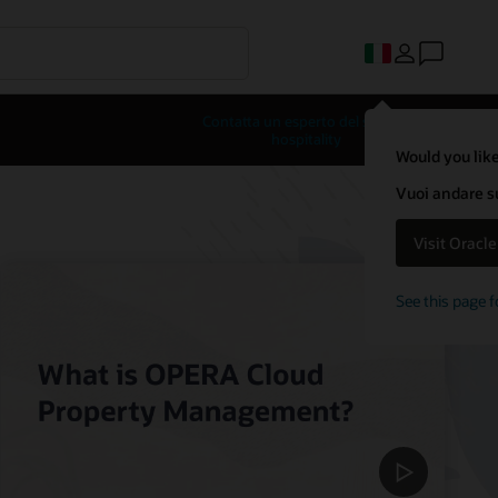
Contatta un esperto del settore
hospitality
Would you like
Vuoi andare su
Visit Oracl
See this page f