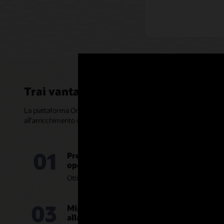
Trai vantaggio da OPERA Cloud Repo
La piattaforma Oracle Analytics è una soluzione basata sul cloud che
all'arricchimento dei dati fino alla visualizzazione e alla collab
01
Prendi decisioni migliori con dati qualifi
operations
Ottieni insight in tempo reale con OPERA Cloud Rep
03
Migliora il processo decisionale riguardo
alla distribuzione