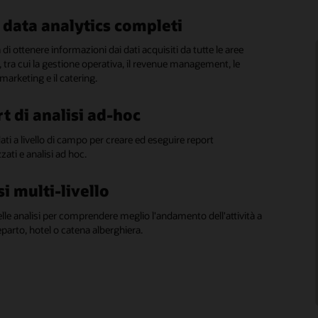
 data analytics completi
vidi il potere del processo
ionale
à di ottenere informazioni dai dati acquisiti da tutte le aree
, tra cui la gestione operativa, il revenue management, le
à per gli utenti aziendali che operano in più strutture di
 marketing e il catering.
decisioni operative rapide e informate.
t di analisi ad-hoc
ardizza la User Experience
ati a livello di campo per creare ed eseguire report
User Experience comune in tutto il reporting alberghiero e del
zati e analisi ad hoc.
 Beverage
si multi-livello
izza i dati per accelerare il
sso decisionale
elle analisi per comprendere meglio l'andamento dell'attività a
 reparto, hotel o catena alberghiera.
li strumenti di visualizzazione che forniscono una
ne di linee e barre o un grafico a torta per identificare
e le aree critiche.