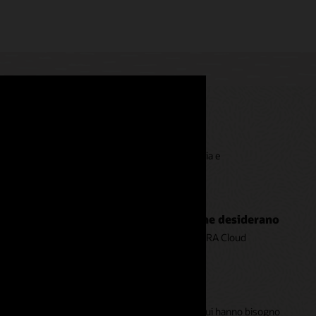
o, dall'inclusione e dalla modellazione alla pulizia e
 i clienti e offri loro le esperienze che desiderano
comportamento e le preferenze dei clienti con OPERA Cloud
ics.
ri performance per ogni dipendente
 qualsiasi livello ad accedere alle informazioni di cui hanno bisogno