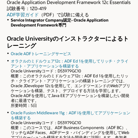
Oracle Application Development Framework 12c Essentials
試験番号：1Z0-419
ADF学習ガイド
（PDF）で試験に備える
Service Integrator Company認定- Oracle Application
Development Framework専門
Oracle Universityのインストラクターによるト
レーニング
Oracle ADFトレーニングサービス
オラクルのミドルウェア12c：ADF Ed 1を使用してリッチ・クライ
アント・アプリケーションを構築する
Oracle Universityコード：D53979GC10
概要：このオラクルのミドルウェア12c：ADF Ed 1を使用したリッ
チ・クライアント・アプリケーションの構築トレーニングでは、
Oracle JDeveloper 12cを使用して、エンドツーエンドのWebアプリ
ケーションを構築、テスト、デプロイする方法を学習します。
Oracle ADFを使用してJava EEアプリケーションを構築したい開発
者に最適です。
所要時間：5日
Oracle Fusion Middleware 11g：ADF Iを使用してアプリケーション
を構築する
Oracle Universityコード：D53979GC10
概要：このコースでは、ADF Business Components（ADF BC）、
リッチなADF Faces、ADFデータ・バインディングを使用してWeb
アプリケーションを構築する方法を開発者に説明します。参加者