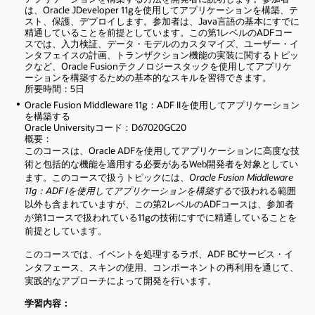
は、Oracle JDeveloper 11gを使用してアプリケーションを構築、テ
スト、保護、デプロイします。参加者は、Java言語の基本にすでに
精通していることを前提としています。この第1レベルのADFコー
スでは、入力検証、データ・モデルのカスタマイズ、ユーザー・イ
ンタフェイスの計画、トランザクション機能の実装に関するトピッ
クなど、Oracle Fusionテクノロジースタックを使用してアプリケ
ーションを構築するための基本的なスキルを習得できます。
所要時間：5日
Oracle Fusion Middleware 11g：ADF IIを使用してアプリケーション
を構築する
Oracle Universityコード：D67020GC20
概要：
このコースは、Oracle ADFを使用してアプリケーションに高度な技
術と包括的な機能を適用する必要があるWeb開発者を対象としてい
ます。このコースで扱うトピックには、
Oracle Fusion Middleware
11g：ADF Iを使用してアプリケーションを構築する
で扱われる範囲
以外も含まれていますが、この第2レベルのADFコースは、参加者
が第1コースで扱われている11gの技術にすでに精通していることを
前提としています。
このコースでは、イベントを処理するラボ、ADF BCサービス・イ
ンタフェース、スキンの使用、コンポーネントの再利用を通じて、
実践的なアプローチによって開発を行います。
学習内容：