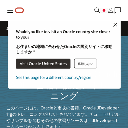
メニュー
Close
JDeveloperおよびADF 11gの書籍、トレーニング、認定
Would you like to visit an Oracle country site closer
to you?
お住まいの地域に合わせたOracleの国別サイトに移動
しますか？
Visit Oracle United States
移動しない
Oracle JDeveloper & Oracle
See this page for a different country/region
ADF - 書籍、認定、トレー
ニング
このページには、Oracleと市販の書籍、Oracle JDeveloper
11gのトレーニングがリストされています。チュートリアル
やサンプルを含むその他の学習リソースは、JDeveloperホ
ームページから入手できます。