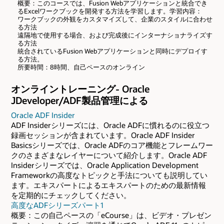
概要：このコースでは、Fusion Webアプリケーションと統合でき
るExcelワークブックを開発する方法を学習します。学習内容：
ワークブックの外観をカスタマイズして、企業のスタイルに合わせ
る方法
遠隔地で使用する場合、および完成後にインターナショナライズす
る方法
統合されているFusion Webアプリケーションと同時にデプロイす
る方法。
所要時間：8時間、自己ペースのオンライン
オンライントレーニング- Oracle
JDeveloper/ADF製品管理による
Oracle ADF Insider
ADF Insiderシリーズには、Oracle ADFに慣れるのに役立つ
録画セッションが含まれています。Oracle ADF Insider
Basicsシリーズでは、Oracle ADFのコア機能とフレームワー
クのさまざまなレイヤーについて紹介します。Oracle ADF
Insiderシリーズでは、Oracle Application Development
Frameworkの高度なトピックと手法についても説明してい
ます。エキスパートによるエキスパートのための最新情報
を定期的にチェックしてください。
高度なADFシリーズパート1
概要：この自己ペースの「eCourse」は、ビデオ・プレゼン