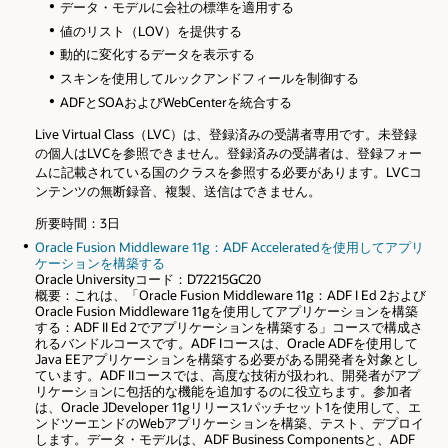
データ・モデルに会社の標準を適用する
値のリスト（LOV）を提供する
動的に変化するデータを表示する
スキンを使用してルックアンドフィールを制御する
ADFとSOAおよびWebCenterを統合する
Live Virtual Class（LVC）は、登録済みの受講者専用です。未登録
の個人はLVCを参照できません。登録済みの受講者は、登録フォー
ムに記載されている国のクラスを参照する必要があります。LVCコ
ンテンツの無断録音、複製、送信はできません。
所要時間：3日
Oracle Fusion Middleware 11g：ADF Acceleratedを使用してアプリ
ケーションを構築する
Oracle Universityコード：D72215GC20
概要：これは、「Oracle Fusion Middleware 11g：ADF I Ed 2および
Oracle Fusion Middleware 11gを使用してアプリケーションを構築
する：ADF II Ed 2でアプリケーションを構築する」コースで構成さ
れるバンドルコースです。ADF Iコースは、Oracle ADFを使用して
Java EEアプリケーションを構築する必要がある開発者を対象とし
ています。ADF IIコースでは、高度な技術が扱われ、開発者がアプ
リケーションに包括的な機能を追加するのに役立ちます。参加者
は、Oracle JDeveloper 11gリリース1パッチセット1を使用して、エ
ンドツーエンドのWebアプリケーションを構築、テスト、デプロイ
します。データ・モデルは、ADF Business Componentsと、ADF