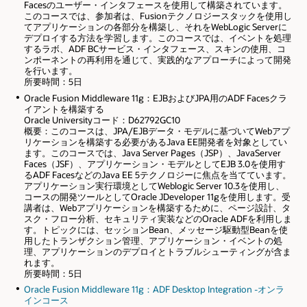
Facesのユーザー・インタフェースを使用して構築されています。
このコースでは、参加者は、Fusionテクノロジースタックを使用し
てアプリケーションの各部分を構築し、それをWebLogic Serverに
デプロイする方法を学習します。このコースでは、イベントを処理
するラボ、ADF BCサービス・インタフェース、スキンの使用、コ
ンポーネントの再利用を通じて、実践的なアプローチによって開発
を行います。
所要時間：5日
Oracle Fusion Middleware 11g：EJBおよびJPA用のADF Facesクラ
イアントを構築する
Oracle Universityコード：D62792GC10
概要：このコースは、JPA/EJBデータ・モデルに基づいてWebアプ
リケーションを構築する必要があるJava EE開発者を対象としてい
ます。このコースでは、Java Server Pages（JSP）、JavaServer
Faces（JSF）、アプリケーション・モデルとしてEJB 3.0を使用す
るADF FacesなどのJava EE 5テクノロジーに焦点を当てています。
アプリケーション実行環境としてWeblogic Server 10.3を使用し、
コースの開発ツールとしてOracle JDeveloper 11gを使用します。受
講者は、Webアプリケーションを構築するために、ページ設計、タ
スク・フロー分析、セキュリティ実装などのOracle ADFを利用しま
す。トピックには、セッションBean、メッセージ駆動型Beanを使
用したトランザクション管理、アプリケーション・イベントの処
理、アプリケーションのデプロイとトラブルシューティングが含ま
れます。
所要時間：5日
Oracle Fusion Middleware 11g：ADF Desktop Integration -オンラ
インコース