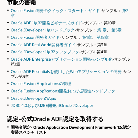
市販の書籍
Oracle Fusion開発のクイック・スタート・ガイド
-サンプル：
第2
章
Oracle ADF 11gR2開発ビギナーズガイド
-サンプル：第10章
Oracle JDeveloper 11gハンドブック
-サンプル：
第1章
、
第5章
Oracle Fusion開発者ガイド
-サンプル：
第1章
、
第18章
Oracle ADF Real World開発者ガイド
-サンプル：第3章
Oracle JDeveloper 11gR2クックブック
-サンプル第4章
Oracle ADF Enterpriseアプリケーション開発-シンプル化
-サンプル
第1章
Oracle ADF Essentialsを使用したWebアプリケーションの開発
-サン
プル第3章
Oracle Fusion Applicationsの管理
Oracle Fusion Applications開発および拡張性ハンドブック
Oracle JDeveloperのAjax
JDBC 4.0およびJ2EE開発用Oracle JDeveloper
認定-公式Oracle ADF認定を取得する
開発者認定- Oracle Application Development Framework 12c認定
実装スペシャリスト