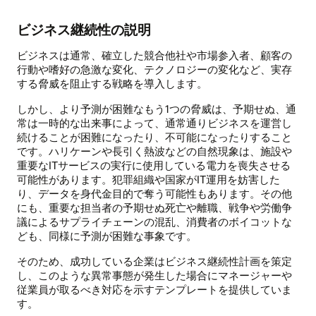
ビジネス継続性の説明
ビジネスは通常、確立した競合他社や市場参入者、顧客の
行動や嗜好の急激な変化、テクノロジーの変化など、実存
する脅威を阻止する戦略を導入します。
しかし、より予測が困難なもう1つの脅威は、予期せぬ、通
常は一時的な出来事によって、通常通りビジネスを運営し
続けることが困難になったり、不可能になったりすること
です。ハリケーンや長引く熱波などの自然現象は、施設や
重要なITサービスの実行に使用している電力を喪失させる
可能性があります。犯罪組織や国家がIT運用を妨害した
り、データを身代金目的で奪う可能性もあります。その他
にも、重要な担当者の予期せぬ死亡や離職、戦争や労働争
議によるサプライチェーンの混乱、消費者のボイコットな
ども、同様に予測が困難な事象です。
そのため、成功している企業はビジネス継続性計画を策定
し、このような異常事態が発生した場合にマネージャーや
従業員が取るべき対応を示すテンプレートを提供していま
す。