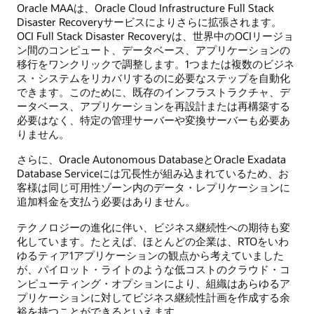
Oracle MAAは、Oracle Cloud Infrastructure Full Stack
Disaster Recoveryサービスによりさらに拡張されます。
OCI Full Stack Disaster Recoveryは、世界中のOCIリージョ
ン間のコンピュート、データベース、アプリケーションの
移行をワンクリックで調整します。1つまたは複数のビジネ
ス・システムをリカバリするのに必要なステップを自動化
できます。このために、既存のインフラストラクチャ、デ
ータベース、アプリケーションを再設計または再構築する
必要はなく、特定の管理サーバーや変換サーバーも必要あ
りません。
さらに、Oracle Autonomous DatabaseとOracle Exadata
Database Serviceには冗長性が組み込まれているため、お
客様は同じ可用性ゾーン内のデータ・レプリケーションに
追加料金を支払う必要はありません。
テクノロジーの進化に伴い、ビジネス継続性への期待も変
化しています。たとえば、ほとんどの企業は、RTOをいわ
ゆるティア1アプリケーションの観点から考えていました
が、パイロット・ライトのような低コストのクラウド・コ
ンピューティング・オプションにより、組織はあらゆるア
プリケーションに対してビジネス継続性計画を作成する余
裕を持つことができるといえます。