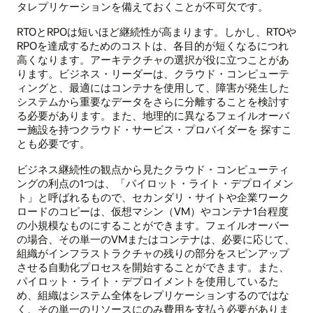
タレプリケーションを備えておくことが不可欠です。
RTOとRPOは短いほど継続性が高まります。しかし、RTOや
RPOを達成するためのコストは、各目的が短くなるにつれ
高くなります。アーキテクチャの選択が役に立つことがあ
ります。ビジネス・リーダーは、クラウド・コンピューテ
ィングと、最適にはコンテナを使用して、障害が発生した
システムから重要なデータをさらに分離することを検討す
る必要があります。また、地理的に異なるフェイルオーバ
ー施設を持つクラウド・サービス・プロバイダーを 探すこ
とも必要です。
ビジネス継続性の観点から見たクラウド・コンピューティ
ングの利点の1つは、「パイロット・ライト・デプロイメン
ト」と呼ばれるもので、セカンダリ・サイトや企業ワーク
ロードのコピーは、仮想マシン（VM）やコンテナ1台程度
の小規模なものにすることができます。フェイルオーバー
の場合、その単一のVMまたはコンテナは、必要に応じて、
組織がインフラストラクチャの残りの部分をスピンアップ
させる自動化プロセスを開始することができます。また、
パイロット・ライト・デプロイメントを使用しているた
め、組織はシステム全体をレプリケーションするのではな
く、その単一のリソースにのみ費用を支払う必要がありま