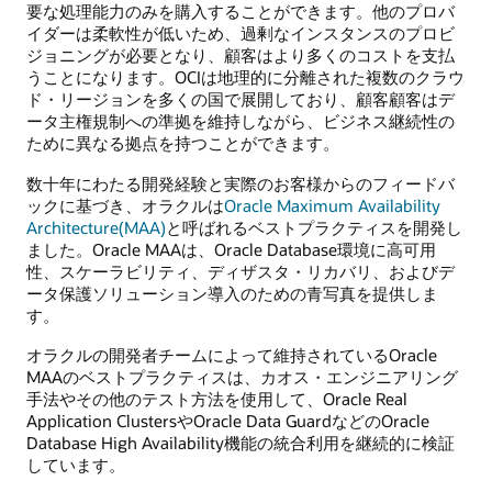
要な処理能力のみを購入することができます。他のプロバ
イダーは柔軟性が低いため、過剰なインスタンスのプロビ
ジョニングが必要となり、顧客はより多くのコストを支払
うことになります。OCIは地理的に分離された複数のクラウ
ド・リージョンを多くの国で展開しており、顧客顧客はデ
ータ主権規制への準拠を維持しながら、ビジネス継続性の
ために異なる拠点を持つことができます。
数十年にわたる開発経験と実際のお客様からのフィードバ
ックに基づき、オラクルは
Oracle Maximum Availability
Architecture(MAA)
と呼ばれるベストプラクティスを開発し
ました。Oracle MAAは、Oracle Database環境に高可用
性、スケーラビリティ、ディザスタ・リカバリ、およびデ
ータ保護ソリューション導入のための青写真を提供しま
す。
オラクルの開発者チームによって維持されているOracle
MAAのベストプラクティスは、カオス・エンジニアリング
手法やその他のテスト方法を使用して、Oracle Real
Application ClustersやOracle Data GuardなどのOracle
Database High Availability機能の統合利用を継続的に検証
しています。