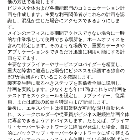
他の方法で相殺します。
ビジネス全体および各機能部門のコミュニケーション計
画を作成します。主要な利害関係者がこれらの計画を認
識し、混乱が生じた場合にアクセスできるようにしま
す。
メインのオフィスに長期間アクセスできない場合に一時
的な作業場として使用できる場所を、ホームオフィスを
含めて特定します。そのような場所で、重要なデータや
アプリケーションをできるだけ迅速に利用可能にする計
画を立てます。
主要なサプライヤーやサービスプロバイダーを精査し、
重大な障害に遭遇した場合にビジネスを保護する独自の
BCPが実施されていることを確認します。
障害発生時に取るべきステップを関係者全員に説明し、
計画を実践します。少なくとも年に1回はこれらの計画を
テストするスケジュールを設定し、サプライヤー、従業
員、または施設の変更を特定および管理します。
最後に、エキスパートは復旧業務が可能な限り自動化さ
れ、ステークホルダーや従業員がビジネス継続性計画全体
に専念できるようアドバイスします。たとえば、プライマ
リ・サーバーやネットワークに障害が発生した場合、自動
的にバックアップ・サーバーやネットワークに切り替える
フェイルオーバー・システムを使用している例が挙げられ