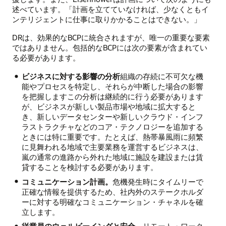
述べています。「計画を立てていなければ、少なくともイ
ンテリジェントに仕事に取りかかることはできない。」
DRは、効果的なBCPに統合されますが、唯一の重要な要素
ではありません。包括的なBCPには次の要素が含まれてい
る必要があります。
ビジネスに対する影響の分析
組織の存続に不可欠な機
能やプロセスを特定し、それらが中断した場合の影響
を把握しますこの分析は継続的に行う必要があります
が、ビジネスが新しい製品市場や地域に拡大すると
き、新しいデータセンターや新しいクラウド・インフ
ラストラクチャなどのコア・テクノロジーを追加する
ときには特に重要です。たとえば、熱帯暴風雨に頻繁
に見舞われる地域で主要業務を運営するビジネスは、
嵐の通常の進路から外れた地域に施設を建設または賃
貸することを検討する必要があります。
コミュニケーション計画。
危機発生時にタイムリーで
正確な情報を提供するため、社内外のステークホルダ
ーに対する明確なコミュニケーション・チャネルを確
立します。