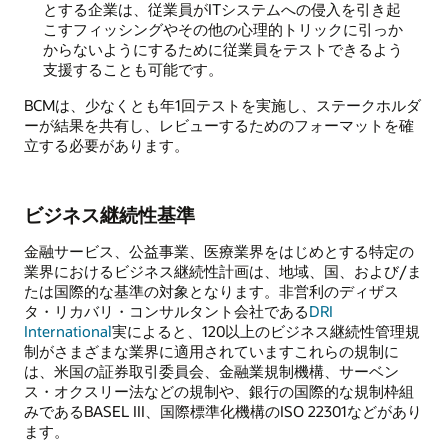
とする企業は、従業員がITシステムへの侵入を引き起
こすフィッシングやその他の心理的トリックに引っか
からないようにするために従業員をテストできるよう
支援することも可能です。
BCMは、少なくとも年1回テストを実施し、ステークホルダ
ーが結果を共有し、レビューするためのフォーマットを確
立する必要があります。
ビジネス継続性基準
金融サービス、公益事業、医療業界をはじめとする特定の
業界におけるビジネス継続性計画は、地域、国、および/ま
たは国際的な基準の対象となります。非営利のディザス
タ・リカバリ・コンサルタント会社である
DRI
International
実によると、120以上のビジネス継続性管理規
制がさまざまな業界に適用されていますこれらの規制に
は、米国の証券取引委員会、金融業規制機構、サーベン
ス・オクスリー法などの規制や、銀行の国際的な規制枠組
みであるBASEL III、国際標準化機構のISO 22301などがあり
ます。