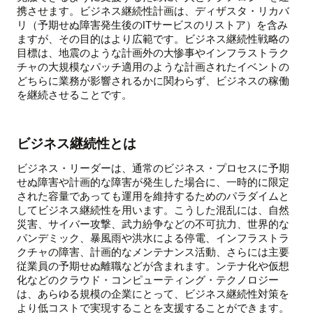
携させます。ビジネス継続性計画は、ディザスタ・リカバ
リ（予期せぬ障害発生後のITサービスのリストア）を含み
ますが、その目的はより広範です。ビジネス継続性戦略の
目標は、地震のような計画外の大惨事やインフラストラク
チャの大規模なパッチ適用のような計画されたイベントの
どちらに業務が影響されるかに関わらず、ビジネスの稼働
を継続させることです。
ビジネス継続性とは
ビジネス・リーダーは、通常のビジネス・プロセスに予期
せぬ障害や計画的な障害が発生した場合に、一時的に限定
された容量であっても運用を維持するためのパラダイムと
してビジネス継続性を用います。こうした混乱には、自然
災害、サイバー攻撃、武力紛争などの不可抗力、世界的な
パンデミック、暴風雨や洪水による停電、インフラストラ
クチャの障害、計画的なメンテナンス活動、さらには主要
従業員の予期せぬ離職などが含まれます。ンテナ化や仮想
化などのクラウド・コンピューティング・テクノロジー
は、あらゆる規模の企業にとって、ビジネス継続性対策を
より低コストで実現することを支援することができます。