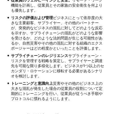
従業員のウェルビーイングと安全。
リモート・ワーク
機能を計画し、従業員とその家族の安全衛生を何より
も優先します。
リスクの評価および管理
ビジネスにとって依存度の大
きな主要顧客、サプライヤー、その他のパートナー
が、突発的なビジネスの混乱に対してどのような反応
を示すか、サプライチェーンの混乱がどのような影響
を受けるか、どのような法的問題が生じる可能性があ
るか、自然災害やその他の混乱に対する組織のエクス
ポージャーはどの程度かといったことを評価します。
サプライチェーンのレジリエンス
サプライチェーン・
リスクを管理する戦略を策定し、サプライヤーと調達
先を可能な限り多様化します。ビジネスが1つ以上のセ
カンダリ・ロケーションに移転する必要があるシナリ
オを検討します。
トレーニングと意識向上
災害やその他のビジネス上の
大きな混乱が発生した場合の従業員の役割について定
期的にトレーニングを行い、従業員が従うべき手順や
プロトコルに慣れるようにします。