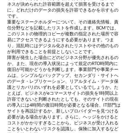
ネスが決められた許容範囲を超えて損害を受けるまで
に、どれだけのデータの損失を許容できるかを示すもの
です。
重要なステークホルダーについて、その連絡先情報、責
任分野などを記載したリストを作成します。BCMでは、
このリストの物理的コピーが複数の指定された場所で容
易にアクセスできるようにする必要があります。つま
り、混乱時にはデジタル化されたリストやその他のもの
が利用できることを前提としないことです。
障害が発生した場合にどのビジネス分野が優先されるの
か、また、現在の導入状況によって規定のRTO時間内に
復旧が可能かどうかを判断します。事業部門や事業チー
ムは、シンプルなバックアップ、セカンダリ・サイトへ
のデータ・レプリケーション、リアルタイム・データ保
護とリカバリのいずれを必要としているでしょうか。た
とえば、ビジネスがeコマースサイトの損失を1時間以上
許容できないと判断されたとしても、そのサイトの現在
の導入には4時間の復旧時間が必要となる場合、IT部門は
サイトを再設計するか、新しいプロバイダーを見つける
必要がある場合があります。さらに、ヘッジをかけると
コストがかかりすぎることから、ビジネスが受け入れる
ことをいとわないリスクを認識し、保険に加入するなど