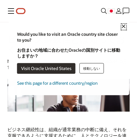
メニュー
Close
Would you like to visit an Oracle country site closer
ビジネス継続性とは知ってお
to you?
くべきすべてのこと
お住まいの地域に合わせたOracleの国別サイトに移動
しますか？
Michael Hickins |コンテンツ・ストラテジスト| 2024年5月
16日
Visit Oracle United States
移動しない
See this page for a different country/region
ビジネス継続性は、組織が通常業務の中断に備え、それを
克服できるように支援するために、人とテクノロジーを連