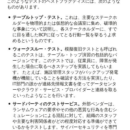
このようなテストのベストプラクティスには、次のような
ものがあります。
テーブルトップ・テスト。
これは、主要なステークホ
ルダーを物理的または仮想的な会議室に集め、破壊的
な事象について説明し、各ステークホルダーに、すで
に目を通したBCPに従ってとる行動一覧を挙るうよ求
めるというものです。
ウォークスルー・テスト。
模擬復旧テストとも呼ばれ
るこのテストは、テーブル・トップ演習の包括的なバ
ージョンです。このテストでは、従業員に、障害が発
生した場合に取るべきステップを実践してもらいま
す。 たとえば、施設管理スタッフがバックアップ発電
機が機能していることを確認する方法を実演したり、
IT部門の誰かが連絡先情報文書を使ってデータセンタ
ーやクラウド・サービス・プロバイダーと連絡を取る
といったようなことを行います。
サードパーティのテストサービス。
外部ベンダーは、
ランサムウェアの要求やその他の悪質な行為を含むシ
ミュレーションによる混乱に対して、組織のスタッフ
や主要な利害関係者がどの程度対応する準備ができて
いるかをテストします。サイバーセキュリティを専門