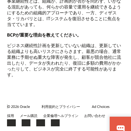
事業継続性とは、組織が、計画的か否かを問わず、いかな
る混乱があっても、何らかの容量で運用を継続できるよう
にするための組織的アプローチであり、一方、ディザス
タ・リカバリとは、ITシステムを復旧させることに焦点を
当てています。
BCPが重要な理由を教えてください。
ビジネス継続性計画を更新していない組織は、更新してい
る組織よりも高いリスクにさらさます。最悪の場合、通常
業務に予期せぬ重大な障害が発生し、顧客が競合他社に流
出したり、データが失われたり、復旧に多額の費用がかか
ったりして、ビジネスが完全に終了する可能性がありま
す。
© 2026 Oracle
利用規約とプライバシー
Ad Choices
採用
メール購読
企業倫理ヘルプライン
お問い合わせ
Facebook
X
LinkedIn
YouTube