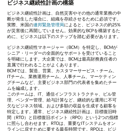
ビジネス継続性計画の構築
ビジネス継続性計画は、自然災害やその他の通常業務の中
断が発生した場合に、組織を存続させるために必須です。
実際、米国の
連邦緊急管理局
によると、ビジネスの約25%
が災害後に再開していません。効果的なBCPを構築するた
めに、ビジネスは以下のステップを踏む必要があります。
ビジネス継続性マネージャー（BCM）を特定し、BCMが
シニア・リーダーの全面的なサポートを受けていること
を明確にします。大企業では、BCMは最高財務責任者の
直属で行われることがよくあります。
BCMでは、製造、営業、カスタマーサービス・チーム、
ITチーム、業務運用チーム、人事チーム、マーケティン
グチームなど、主要ビジネス部門の代表者を集めたチー
ムを編成します。
このチームは、IT、通信インフラストラクチャ、ビル管
理、ベンダー管理、給与計算など、継続的な運用に不可
欠なビジネス領域、および多額の収益を生成する顧客を
特定します。通常、ビジネス継続性計画は、目標復旧時
間（RTO）と目標復旧ポイント（RPO）という2つの指標
に照らし合わせます。RTOは、重要なITシステムをオン
ラインに戻すために要する最長時間です。RPOは、ビジ