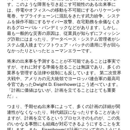
す。このような障害を引き起こす可能性のある出来事に
は、停電やオフィスへの移動を不可能にするハリケーンや
竜巻、サプライチェーンに混乱をきたす武力紛争、システ
ムを操作不能にするサイバー攻撃、在宅勤務を余儀なくさ
れるグローバル・パンデミックなどがあります。しかし、
最も一般的な災害の原因は、従業員が知らずにフィッシン
グ詐欺にはまったり、データベース・システム管理者がシ
ステム侵入後までソフトウェア・パッチの適用に手が回ら
なかったりといったヒューマンエラーです。
将来の出来事を予測することが不可能であることは事実で
すが、それに対する準備を怠ることは無謀であり、多くの
業界を管理する法律や規制にも反しています。 第二次世界
大戦中、アメリカの元大統領でヨーロッパ連合軍の最高司
令官であったDwight D. Eisenhowerはこう述べています。
「計画に価値はないが、計画を立てることはとても重要
だ」。
つまり、予期せぬ出来事によって、多くの計画の詳細が関
連性がなくなったり、時代錯誤になったりすることがあり
ますが、計画を立てるというプロセスそのものが、この先
のいかなる事態にも組織が対応できるようにすることを支
援します。また、Eisenhowerは計画について次のようにも