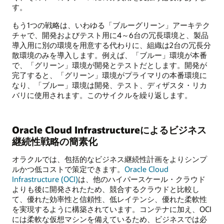
す。
もう1つの戦略は、いわゆる「ブルーグリーン」アーキテク
チャで、開発およびテスト用に4～6台の冗長環境と、製品
導入用に別の環境を用意する代わりに、組織は2台の冗長分
散環境のみを導入します。例えば、「ブルー」環境が本番
で、「グリーン」環境が開発とテストだとします。開発が
完了すると、「グリーン」環境がプライマリの本番環境に
なり、「ブルー」環境は開発、テスト、ディザスタ・リカ
バリに使用されます。このサイクルを繰り返します。
Oracle Cloud Infrastructureによるビジネス
継続性戦略の簡素化
オラクルでは、包括的なビジネス継続性計画をよりシンプ
ルかつ低コストで策定できます。
Oracle Cloud
Infrastructure (OCI)
は、他のハイパースケール・クラウド
よりも後に開発されたため、競合するクラウドと比較し
て、優れた効率性と信頼性、低レイテンシ、優れた柔軟性
を実現するように構築されています。コンテナに加え、OCI
には柔軟な仮想マシンを備えているため、ビジネスでは必