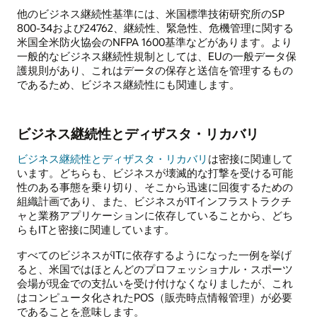
他のビジネス継続性基準には、米国標準技術研究所のSP
800-34および24762、継続性、緊急性、危機管理に関する
米国全米防火協会のNFPA 1600基準などがあります。より
一般的なビジネス継続性規制としては、EUの一般データ保
護規則があり、これはデータの保存と送信を管理するもの
であるため、ビジネス継続性にも関連します。
ビジネス継続性とディザスタ・リカバリ
ビジネス継続性とディザスタ・リカバリ
は密接に関連して
います。どちらも、ビジネスが壊滅的な打撃を受ける可能
性のある事態を乗り切り、そこから迅速に回復するための
組織計画であり、また、ビジネスがITインフラストラクチ
ャと業務アプリケーションに依存していることから、どち
らもITと密接に関連しています。
すべてのビジネスがITに依存するようになった一例を挙げ
ると、米国ではほとんどのプロフェッショナル・スポーツ
会場が現金での支払いを受け付けなくなりましたが、これ
はコンピュータ化されたPOS（販売時点情報管理）が必要
であることを意味します。