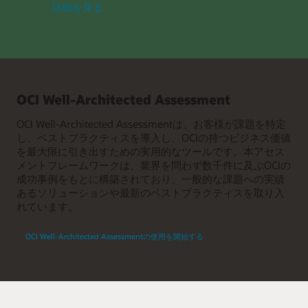
Well-
詳細を見る
い
architected
て
OCI
landing
zones
に
つ
OCI Well-Architected Assessment
い
て
OCI Well-Architected Assessmentは、お客様が課題を特定
し、ベストプラクティスを導入し、OCIの持つビジネス価値
を最大限に引き出すための実用的なツールです。本アセス
メントフレームワークは、業界を問わず数千件に及ぶOCIの
成功事例をもとに構築されており、一般的な課題への実績
あるソリューションや最新のベストプラクティスを取り入
れています。
OCI Well-Architected Assessmentの使用を開始する