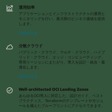
に
つ
ォ
つ
い
運用効率
ー
い
て
アプリケーションとインフラストラクチャの運用と
マ
て
モニタリングを行い、最大限のビジネス価値を提供
ン
します。
ス
と
運
詳細を見る
コ
用
ス
効
ト
分散クラウド
率
の
パブリック・クラウド、マルチ・クラウド、ハイブ
に
最
リッド・クラウド、エッジ・コンピューティング、
つ
適
専用リージョンにまたがり、導入を設計・統合・最
い
化
適化します。
て
に
つ
分
詳細を見る
い
散
て
ク
Well-architected OCI Landing Zones
ラ
あらゆるOCI導入に対応した、設計ガイド、ベスト
ウ
プラクティス、Terraformのテンプレートやモジュ
ド
ールを備えたブループリントにアクセスできます。
に
つ