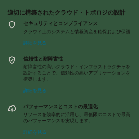
適切に構築されたクラウド・トポロジの設計
セキュリティとコンプライアンス
クラウド上のシステムと情報資産を確保および保護
セ
詳細を見る
キ
ュ
信頼性と耐障害性
リ
耐障害性の高いクラウド・インフラストラクチャを
テ
設計することで、信頼性の高いアプリケーションを
ィ
構築します。
と
コ
信
詳細を見る
ン
頼
プ
性
ラ
パフォーマンスとコストの最適化
と
イ
リソースを効率的に活用し、最低限のコストで最高
耐
ア
のパフォーマンスを実現します。
障
ン
害
ス
パ
詳細を見る
性
に
フ