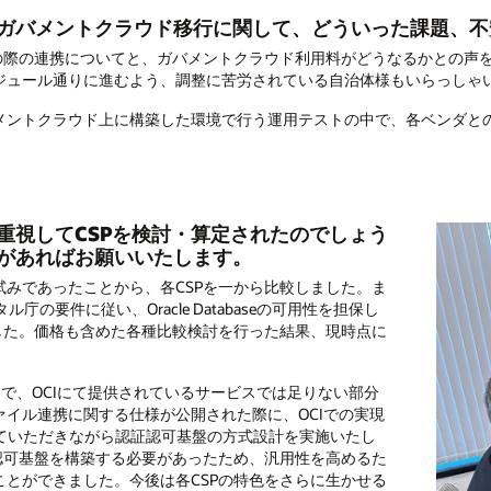
ガバメントクラウド移行に関して、どういった課題、不
の際の連携についてと、ガバメントクラウド利用料がどうなるかとの声
ジュール通りに進むよう、調整に苦労されている自治体様もいらっしゃ
ントクラウド上に構築した環境で行う運用テストの中で、各ベンダと
重視してCSPを検討・算定されたのでしょう
見があればお願いいたします。
みであったことから、各CSPを一から比較しました。ま
タル庁の要件に従い、Oracle Databaseの可用性を担保し
した。価格も含めた各種比較検討を行った結果、現時点に
で、OCIにて提供されているサービスでは足りない部分
イル連携に関する仕様が公開された際に、OCIでの実現
e）に相談させていただきながら認証認可基盤の方式設計を実施いたし
認可基盤を構築する必要があったため、汎用性を高めるた
とができました。今後は各CSPの特色をさらに生かせる