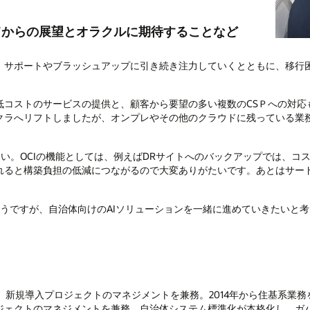
てからの展望とオラクルに期待することなど
サポートやブラッシュアップに引き続き注力していくとともに、移行
コストのサービスの提供と、顧客から要望の多い複数のCSＰへの対応
クラへリフトしましたが、オンプレやその他のクラウドに残っている業
い。OCIの機能としては、例えばDRサイトへのバックアップでは、コ
れると構築負担の低減につながるので大変ありがたいです。あとはサー
ようですが、自治体向けのAIソリューションを一緒に進めていきたいと
、新規導入プロジェクトのマネジメントを兼務。2014年から住基系業務
ェクトのマネジメントを兼務。自治体システム標準化が本格化し、ガバク