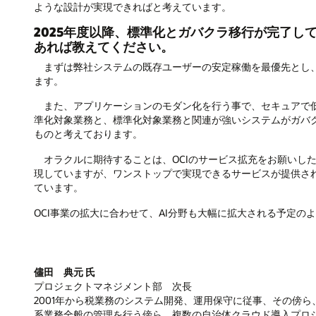
ような設計が実現できればと考えています。
2025年度以降、標準化とガバクラ移行が完了し
あれば教えてください。
まずは弊社システムの既存ユーザーの安定稼働を最優先とし、
ます。
また、アプリケーションのモダン化を行う事で、セキュアで低
準化対象業務と、標準化対象業務と関連が強いシステムがガバ
ものと考えております。
オラクルに期待することは、OCIのサービス拡充をお願いした
現していますが、ワンストップで実現できるサービスが提供さ
ています。
OCI事業の拡大に合わせて、AI分野も大幅に拡大される予定の
儘田 典元 氏
プロジェクトマネジメント部 次長
2001年から税業務のシステム開発、運用保守に従事、その傍ら
系業務全般の管理を行う傍ら、複数の自治体クラウド導入プロジ