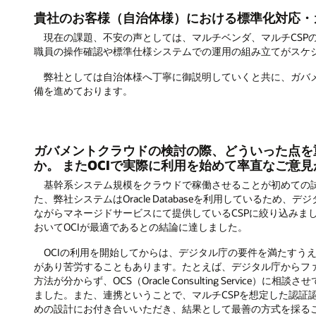
貴社のお客様（自治体様）における標準化対応・
現在の課題、不安の声としては、マルチベンダ、マルチCSP
職員の操作確認や標準仕様システムでの運用の組み立てがスケ
弊社としては自治体様へ丁寧に御説明していくと共に、ガバメ
備を進めております。
ガバメントクラウドの検討の際、どういった点を
か。 またOCIで実際に利用を始めて率直なご意
基幹系システム規模をクラウドで稼働させることが初めての試
た、弊社システムはOracle Databaseを利用しているため、デジ
ながらマネージドサービスにて提供しているCSPに絞り込みま
おいてOCIが最適であるとの結論に達しました。
OCIの利用を開始してからは、デジタル庁の要件を満たすうえ
があり苦労することもあります。たとえば、デジタル庁からファ
方法が分からず、OCS（Oracle Consulting Servic
ました。また、連携ということで、マルチCSPを想定した認証
めの設計にお付き合いいただき、結果として最善の方式を採るこ