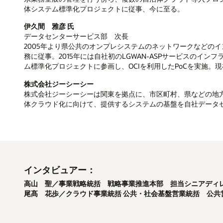
体システム標準化プロジェクトに従事、今に至る。
伊久間 雅彦 氏
データセンターサービス部 次長
2005年より県公共のオンプレシステムのネットワークなどの
務に従事。2015年には自社初のLGWAN-ASPサービスのイ
ム標準化プロジェクトに参画し、OCIを利用したPoCを実施
株式会社ジーシーシー
株式会社ジーシーシーは関東を拠点に、市区町村、県などの地
体クラウド化に向けて、提供するシステムの基盤を自社データセ
インタビュアー：
高山 聖／事業戦略統括 戦略事業推進本部 担当シニアディ
尾髙 花歩／クラウド事業統括 公共・社会基盤営業統括 公共