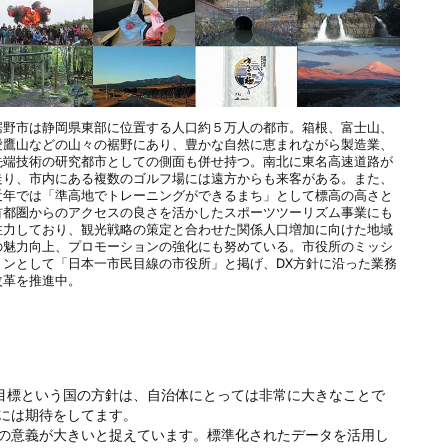
裾野市は静岡県東部に位置する人口約５万人の都市。箱根、富士山、
愛鷹山などの山々の裾野にあり、豊かな自然に恵まれながら製造業、
先端技術の研究都市としての側面も併せ持つ。南北に東名高速道路が
走り、市内にある複数のゴルフ場には遠方からも来客がある。また、
近年では「準高地でトレーニングができるまち」として標高の高さと
首都圏からのアクセスの良さを活かしたスポーツツーリズム事業にも
注力しており、観光戦略の策定と合わせた関係人口増加に向けた地域
の魅力向上、プロモーションの強化にも努めている。市役所のミッシ
ョンとして「日本一市民目線の市役所」と掲げ、DX方針に沿った業務
改革を推進中。
減目標という国の方針は、自治体にとっては非常に大きなことで
には期待をしてます。
の意義が大きいと捉えています。標準化されたデータを活用し