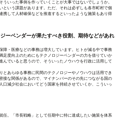
そういった事例を作っていくことが大事ではないでしょうか。
いという課題があります。ただ、それは必ずしも各市町村で個
連携して人材確保などを推進するといったような施策もあり得
ロジーベンダーが果たすべき役割、期待などがあれ
保障・医療などの事務は増大しています。ヒトが減る中で事務
満足度向上のためにもテクノロジーベンダーの力を借りていか
進んでいると思うので、そういったノウハウを行政に活用して
りとあらゆる事務に民間のテクノロジーやノウハウは活用でき
密接な関係があるので、マイナンバーのその先につながる国の
人口減少社会においてどう国家を持続させていくか、こういっ
長に就任。「市長戦略」として任期中に特に達成したい施策を体系