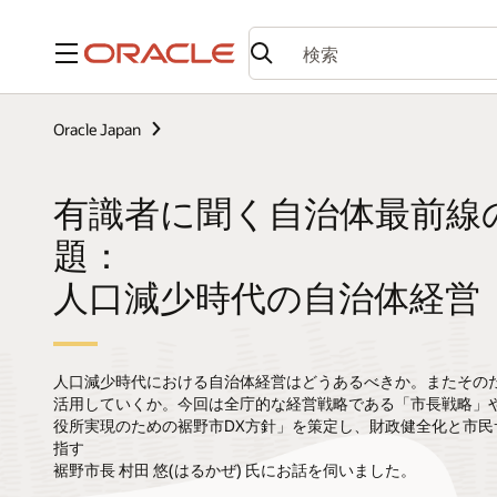
メニュー
Oracle Japan
有識者に聞く自治体最前線
題：
人口減少時代の自治体経営
人口減少時代における自治体経営はどうあるべきか。またその
活用していくか。今回は全庁的な経営戦略である「市長戦略」
役所実現のための裾野市DX方針」を策定し、財政健全化と市民
指す
裾野市長 村田 悠(はるかぜ) 氏にお話を伺いました。