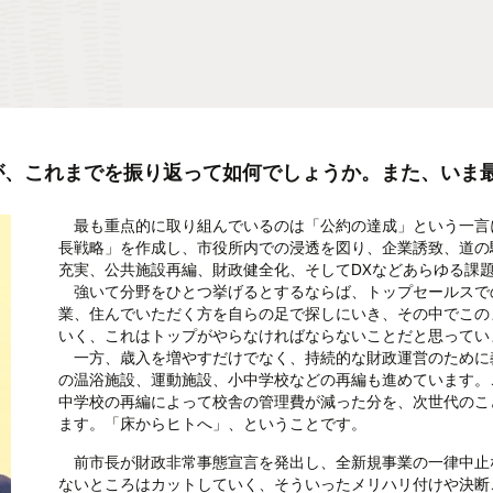
が、これまでを振り返って如何でしょうか。また、いま
最も重点的に取り組んでいるのは「公約の達成」という一言に
長戦略」を作成し、市役所内での浸透を図り、企業誘致、道の
充実、公共施設再編、財政健全化、そしてDXなどあらゆる課
強いて分野をひとつ挙げるとするならば、トップセールスで
業、住んでいただく方を自らの足で探しにいき、その中でこの
いく、これはトップがやらなければならないことだと思ってい
一方、歳入を増やすだけでなく、持続的な財政運営のために
の温浴施設、運動施設、小中学校などの再編も進めています。
中学校の再編によって校舎の管理費が減った分を、次世代のこ
ます。「床からヒトへ」、ということです。
前市長が財政非常事態宣言を発出し、全新規事業の一律中止
ないところはカットしていく、そういったメリハリ付けや決断