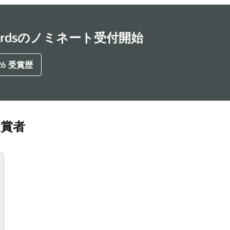
 Awardsのノミネート受付開始
26 受賞歴
の受賞者