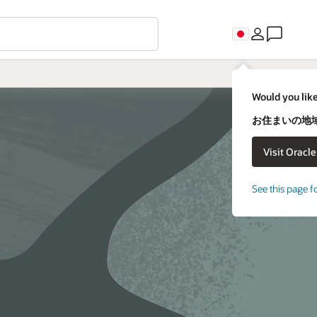
Would you like
お住まいの地域
See this page f