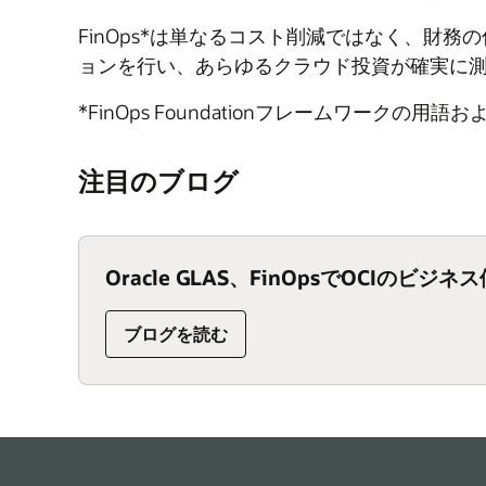
FinOps*は単なるコスト削減ではなく、
ョンを行い、あらゆるクラウド投資が確実に
*FinOps Foundationフレームワークの
注目のブログ
Oracle GLAS、FinOpsでOCIのビジ
:
ブログを読む
Oracle
GLAS、
FinOps
で
OCI
の