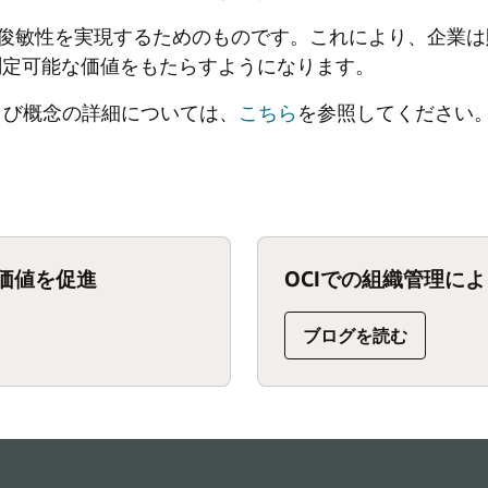
財務の俊敏性を実現するためのものです。これにより、企業
測定可能な価値をもたらすようになります。
用語および概念の詳細については、
こちら
を参照してください
ネス価値を促進
OCIでの組織管理によ
:
ブログを読む
OCI
で
の
組
織
管