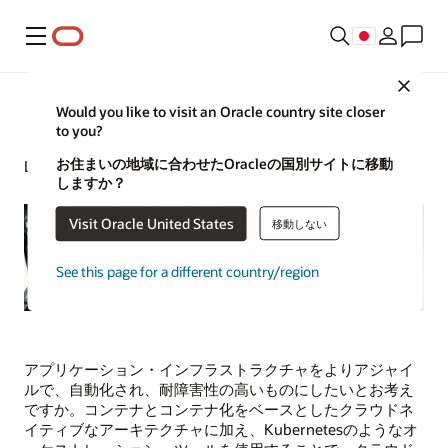
メニュー
Close
Would you like to visit an Oracle country site closer
コンテナ化とは定義
to you?
お住まいの地域に合わせたOracleの国別サイトに移動
Lorna Garey|シニア・ライター| 2025年4月3日
しますか？
Visit Oracle United States
移動しない
See this page for a different country/region
アプリケーション・インフラストラクチャをよりアジャイ
ルで、自動化され、耐障害性の高いものにしたいとお考え
ですか。コンテナとコンテナ化をベースとしたクラウドネ
イティブなアーキテクチャに加え、Kubernetesのようなオ