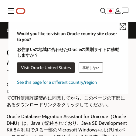
メニュー
Close
Database Migration Assistant for Unicode - ダウンロード
Would you like to visit an Oracle country site closer
to you?
お住まいの地域に合わせたOracleの国別サイトに移動
Oracle Database Migration
しますか？
Assistant for Unicode：ダウンロ
Visit Oracle United States
移動しない
ード
See this page for a different country/region
Oracle Database Migration Assistant for Unicodeをダウン
ロードするには、上部にある適切なラジオボタンを選択し
てOTN使用許諾契約に同意してから、このページの下部に
あるダウンロードリンクをクリックしてください。
Oracle Database Migration Assistant for Unicode（Oracle
DMU）は、Javaで記述されており、Java SE Development
Kit 8を利用できる一部のMicrosoft WindowsおよびUnixベ