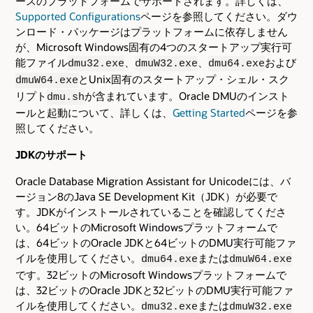
ースのプラットフォームでサポートされます。詳しくは、
Supported Configurations
ページを参照してください。ダウ
ンロード・パッケージはプラットフォームに依存しません
が、Microsoft Windows固有の4つのスタートアップ実行可
能ファイル
、
、
および
dmu32.exe
dmuW32.exe
dmu64.exe
とUnix固有のスタートアップ・シェル・スク
dmuW64.exe
リプト
が含まれています。Oracle DMUのインスト
dmu.sh
ールと起動について、詳しくは、
Getting Started
ページを参
照してください。
JDKのサポート
Oracle Database Migration Assistant for Unicodeには、バ
ージョン8のJava SE Development Kit（JDK）が必要で
す。JDKがインストールされていることを確認してくださ
い。64ビットのMicrosoft Windowsプラットフォームで
は、64ビットのOracle JDKと64ビットのDMU実行可能ファ
イルを使用してください。
または
dmu64.exe
dmuW64.exe
です。32ビットのMicrosoft Windowsプラットフォームで
は、32ビットのOracle JDKと32ビットのDMU実行可能ファ
イルを使用してください。
または
dmu32.exe
dmuW32.exe