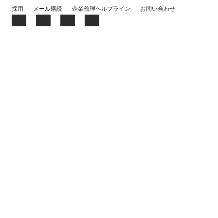
ま
採用
メール購読
企業倫理ヘルプライン
お問い合わせ
し
た)
Facebook
X
LinkedIn
YouTube