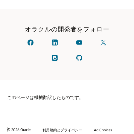
オラクルの開発者をフォロー
オ
linkedIn
YouTube
X
ラ
で
で
で
ク
オ
見
フ
ル
ラ
る
ォ
ブ
GitHub
に
ク
ロ
ロ
を
ご
ル
ー
グ
確
連
と
し
を
認
絡
つ
て
読
し
く
な
く
む
ま
だ
が
だ
す。
さ
る
さ
い
い
(以
このページは機械翻訳したものです。
前
は
Twitter
と
呼
ば
れ
て
© 2026 Oracle
利用規約とプライバシー
Ad Choices
い