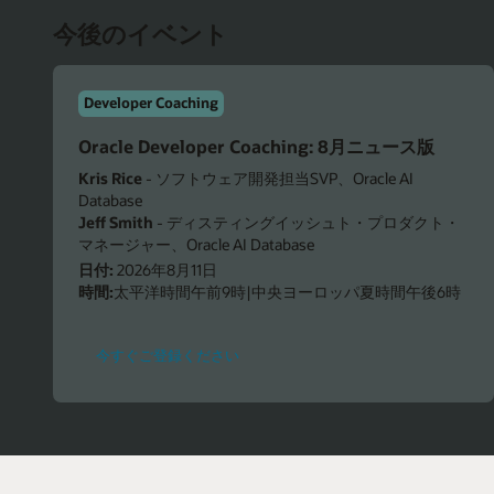
今後のイベント
Developer Coaching
Oracle Developer Coaching: 8月ニュース版
Kris Rice
- ソフトウェア開発担当SVP、Oracle AI
Database
Jeff Smith
- ディスティングイッシュト・プロダクト・
マネージャー、Oracle AI Database
日付:
2026年8月11日
時間:
太平洋時間午前9時|中央ヨーロッパ夏時間午後6時
-
今すぐご登録ください
Oracle
Developer
Coaching:
8
月
ニ
ュ
ー
ス・