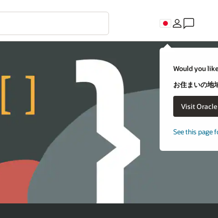
Would you like
お住まいの地域
Visit Oracl
See this page f