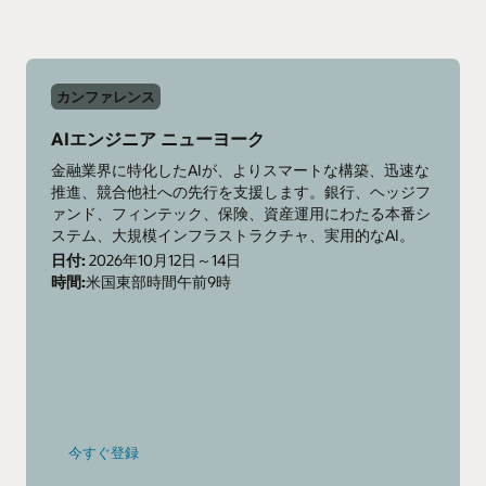
カンファレンス
AIエンジニア ニューヨーク
金融業界に特化したAIが、よりスマートな構築、迅速な
推進、競合他社への先行を支援します。銀行、ヘッジフ
ァンド、フィンテック、保険、資産運用にわたる本番シ
ステム、大規模インフラストラクチャ、実用的なAI。
日付:
2026年10月12日～14日
時間:
米国東部時間午前9時
-
今すぐ登録
AI
Engineer