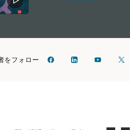
8
月
ニ
ュ
ー
ス
版
者をフォロー
オ
linkedIn
YouTube
X
ラ
で
で
で
ク
オ
見
フ
ル
ラ
る
ォ
に
ク
ロ
ご
ル
ー
連
と
し
絡
つ
て
く
な
く
だ
が
だ
さ
る
さ
い
い
(以
前
は