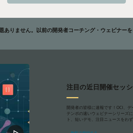
New
York
問題ありません。以前の開発者コーチング・ウェビナーを
注目の近日開催セッシ
開発者の皆様に速報です！OCI、デー
テンポの速いウェビナーシリーズに
ト、短いデモ、注目ニュースをわず
-
無料で登録する