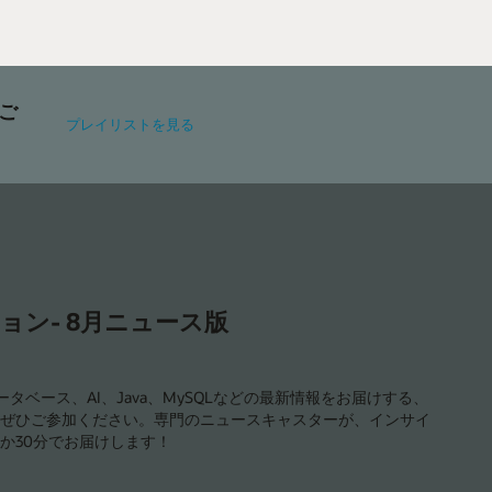
ご
プレイリストを見る
ョン- 8月ニュース版
タベース、AI、Java、MySQLなどの最新情報をお届けする、
ぜひご参加ください。専門のニュースキャスターが、インサイ
か30分でお届けします！