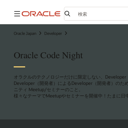
メニュー
Oracle Japan
Developer
Oracle Code Night
オラクルのテクノロジーだけに限定しない、Develope
Developer（開発者）によるDeveloper（開発者）
ニティ Meetup/セミナーのこと。
様々なテーマでMeetupやセミナーを開催中！たまに