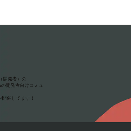
r（開発者）の
のための開発者向けコミュ
日中開催してます！