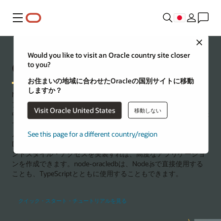
メニュー
Close
Would you like to visit an Oracle country site closer
Oracle Node.js Developer Center
to you?
お住まいの地域に合わせたOracleの国別サイトに移動
しますか？
Node.js用のnode-oracledbアドオンによって、Oracle Database
アプリケーションのパフォーマンスが向上します。Node.jsは、
Visit Oracle United States
移動しない
中間層およびネットワーキング・アプリケーションをJavaScript
で記述するためのオープン・ソースのクロスプラットフォー
ム・ランタイム環境です。node-oracledbのシンプルなOracle
See this page for a different country/region
Database APIを使用してリレーショナル・アクセスやドキュメ
ントスタイル・アクセスを実装すれば、高度なアプリケーショ
ンを作成できます。node-oracledbは、Node.jsで直接使用する
ことも、TypeScriptとともに使用することもできます。
クイック・スタート・チュートリアルを見る