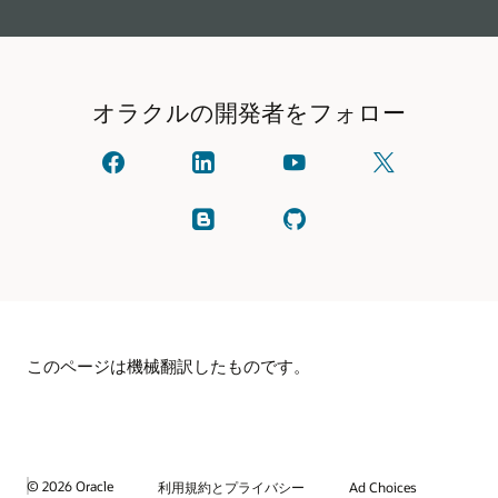
オラクルの開発者をフォロー
オ
linkedIn
YouTube
X
ラ
で
で
で
ク
オ
見
フ
ル
ラ
る
ォ
ブ
GitHub
に
ク
ロ
ロ
を
ご
ル
ー
グ
確
連
と
し
を
認
絡
つ
て
読
し
く
な
く
む
ま
だ
が
だ
す。
さ
る
さ
い
い
(以
このページは機械翻訳したものです。
前
は
Twitter
と
呼
ば
れ
て
© 2026 Oracle
利用規約とプライバシー
Ad Choices
い