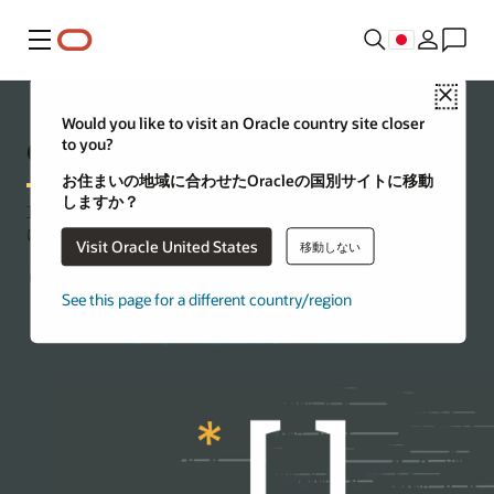
メニュー
Close
Would you like to visit an Oracle country site closer
OCIでPythonで構築
to you?
お住まいの地域に合わせたOracleの国別サイトに移動
しますか？
直感的でパワフルなPythonは、Oracle Cloud Infrastructure(OCI)
に最適です。次のMLプロジェクトを開始したり、アプリケーシ
Visit Oracle United States
移動しない
ョンを構築したり、クラウド・インスタンスの機能を拡張した
りするには、これらのリソースを確認してください。
See this page for a different country/region
Oracle DatabaseでのPythonの使用に関するワークショップのフォロー