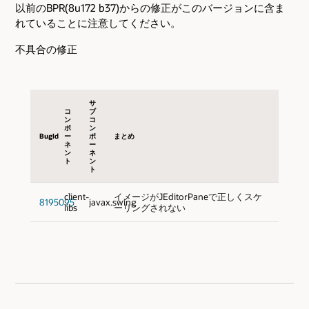
以前のBPR(8u172 b37)からの修正がこのバージョンに含ま
れていることに注意してください。
不具合の修正
サ
コ
ブ
ン
コ
ポ
ン
BugId
ー
ポ
まとめ
ネ
ー
ン
ネ
ト
ン
ト
client-
イメージがJEditorPaneで正しくスケ
8195095
javax.swing
libs
ーリングされない