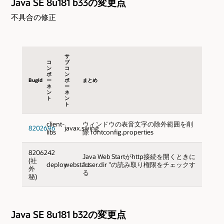
Java SE 8u181 b33の変更点
不具合の修正
サ
コ
ブ
ン
コ
ポ
ン
BugId
ー
ポ
まとめ
ネ
ー
ン
ネ
ト
ン
ト
client-
ウィンドウの表音文字の除外範囲を削
8202696
javax.swing
libs
除 fontconfig.properties
8206242
Java Web Startがhttp接続を開くときに
(社
deploy
webstart
"user.dir "の読み取り権限をチェックす
外
る
秘)
Java SE 8u181 b32の変更点