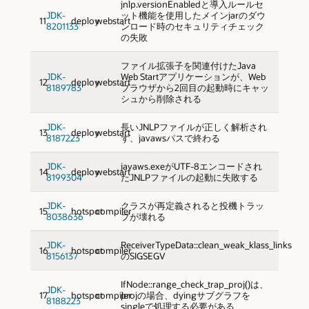
jnlp.versionEnabledと導入ルールセ
JDK-
ット機能を使用したメインjarのダウ
11
deploy
webstart
8201133
ンロード時のセキュリティチェック
の失敗
ファイル拡張子を関連付けたJava
JDK-
Web Startアプリケーションが、Web
12
deploy
webstart
8189783
ブラウザから2回目の起動時にキャッ
シュから削除される
JDK-
長いJNLPファイルが正しく解析され
13
deploy
webstart
8187223
ず、javawsパスで終わる
JDK-
javaws.exeがUTF-8エンコードされ
14
deploy
webstart
8199304
たJNLPファイルの起動に失敗する
JDK-
クラスが再定義されると投機トラッ
15
hotspot
compiler
8038636
プが壊れる
JDK-
ReceiverTypeData::clean_weak_klass_links
16
hotspot
compiler
8156137
のSIGSEGV
IfNode::range_check_trap_proj()は、
JDK-
17
hotspot
compiler
projの場合、dyingサブグラフを
8188223
singleで処理する必要がある