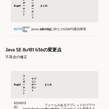
ポ
ン
BugId
ー
ポ
まとめ
ネ
ー
ン
ネ
ト
ン
ト
core-
8211107
javax.naming
jdk 1.8.0_181とのLDAPS通信障害
libs
Java SE 8u181 b36の変更点
不具合の修正
コ
ン
サブ
ポ
コン
BugId
ー
ポー
まとめ
ネ
ネン
ン
ト
ト
8204513
フォームのあるアプレットのブラウ
(社
deploy
deployment_toolkit
ザ・ウィンドウのサイズを変更する