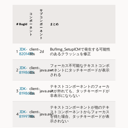
サ
コ
ブ
ン
コ
ポ
ン
#
BugId
ー
ポ
まとめ
ネ
ー
ン
ネ
ト
ン
ト
JDK-
client-
BufImg_SetupICMで発生する可能性
1
2d
8201433
libs
のあるクラッシュを修正
フォーカス不可能なテキストコンポ
JDK-
client-
2
java.awt
ーネントにタッチキーボードが表示
8198605
libs
される
テキストコンポーネントのフォーカ
JDK-
client-
3
java.awt
スが外れても、タッチキーボードが
8198606
libs
非表示にならない
テキストコンポーネントが他のテキ
JDK-
client-
ストコンポーネントからフォーカス
4
java.awt
8199748
libs
を得た場合、タッチキーボードが表
示されない