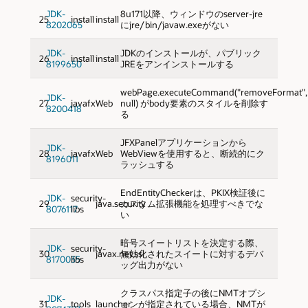
JDK-
8u171以降、ウィンドウのserver-jre
25
install
install
8202065
にjre/bin/javaw.exeがない
JDK-
JDKのインストールが、パブリック
26
install
install
8199650
JREをアンインストールする
webPage.executeCommand("removeFormat",
JDK-
27
javafx
Web
null) がbody要素のスタイルを削除す
8200418
る
JFXPanelアプリケーションから
JDK-
28
javafx
Web
WebViewを使用すると、断続的にク
8196011
ラッシュする
EndEntityCheckerは、PKIX検証後に
JDK-
security-
29
java.security
カスタム拡張機能を処理すべきでな
8076117
libs
い
暗号スイートリストを決定する際、
JDK-
security-
30
javax.net.ssl
無効化されたスイートに対するデバ
8170035
libs
ッグ出力がない
クラスパス指定子の後にNMTオプシ
JDK-
31
tools
launcher
ョンが指定されている場合、NMTが