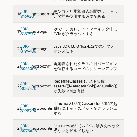
JDK-
モンゴメリ乗算組込み関数は、正し
18
hotspot
compiler
8169201
い名前を使用する必要がある
JDK-
gcでコンカレント・マーキング中に
19
hotspot
gc
8187577
JVMがクラッシュする
JDK-
Java JDK 1.8.0_162-b32でのパフォー
20
hotspot
gc
8199406
マンス低下
JDK-
再定義されたクラスの旧バージョン
21
hotspot
jvmti
8055008
を保存するコードのクリーンアップ
RedefineClasses()テスト失敗
JDK-
22
hotspot
jvmti
assert((((Metadata*)obj)->is_valid())
8057570
が失敗: objは有効
libnuma 2.0.3でCassandra 3.11.1の起
JDK-
23
hotspot
runtime
動時にホットスポットがクラッシュ
8198794
する
JDK-
linux-zeroがコンパイル済みのヘッダ
24
hotspot
runtime
8078628
がないとビルドしない