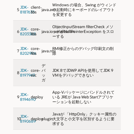
Windows の場合、Swing がウィンド
JDK-
client-
5
java.awt
ウ起動時にキーボードのレイアウト
8187635
libs
を変更する
ObjectInputStream filterCheck メソ
JDK-
core-
6
java.io:serialization
ッドがNullPointerException をスロ
8203368
libs
ーする
JDK-
core-
RMI修正からのデバッグ印刷文の削
7
java.rmi
8202996
libs
除
デ
JDK-
core-
バ
JDK 8でJDWP APIを使用してJDK 9
8
8197943
svc
ッ
VMをデバッグできない
ガ
App-Vパッケージにバンドルされて
JDK-
9
deploy
いる JREが Java Web Startアプリケ
8194690
ーションを起動しない
Javaが 「HttpOnly」クッキー属性の
JDK-
10
deploy
plugin
大文字と小文字を区別するように要
8190689
求する