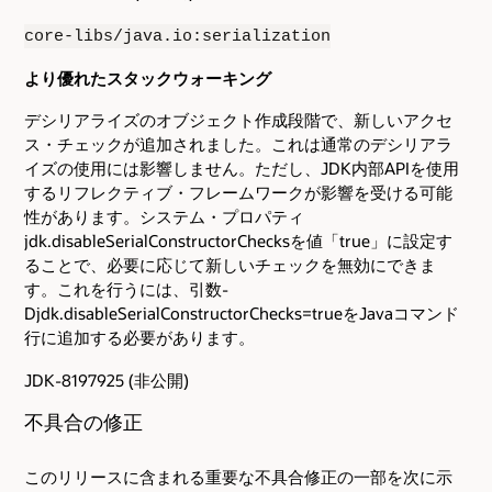
core-libs/java.io:serialization
より優れたスタックウォーキング
デシリアライズのオブジェクト作成段階で、新しいアクセ
ス・チェックが追加されました。これは通常のデシリアラ
イズの使用には影響しません。ただし、JDK内部APIを使用
するリフレクティブ・フレームワークが影響を受ける可能
性があります。システム・プロパティ
jdk.disableSerialConstructorChecksを値「true」に設定す
ることで、必要に応じて新しいチェックを無効にできま
す。これを行うには、引数-
Djdk.disableSerialConstructorChecks=trueをJavaコマンド
行に追加する必要があります。
JDK-8197925 (非公開)
不具合の修正
このリリースに含まれる重要な不具合修正の一部を次に示