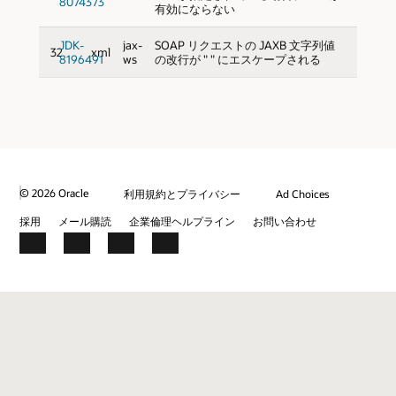
8074373
有効にならない
JDK-
jax-
SOAP リクエストの JAXB 文字列値
32
xml
8196491
ws
の改行が " " にエスケープされる
© 2026 Oracle
利用規約とプライバシー
Ad Choices
採用
メール購読
企業倫理ヘルプライン
お問い合わせ
Facebook
X
LinkedIn
YouTube