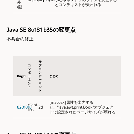
外
とコンテキストが失われる
秘)
Java SE 8u181 b35の変更点
不具合の修正
サ
コ
ブ
ン
コ
ポ
ン
BugId
ー
ポ
まとめ
ネ
ー
ン
ネ
ト
ン
ト
[macosx]属性を出力する
client-
8201818
2d
と、"java.awt.print.Book"オブジェク
libs
トで設定されたページサイズが壊れる