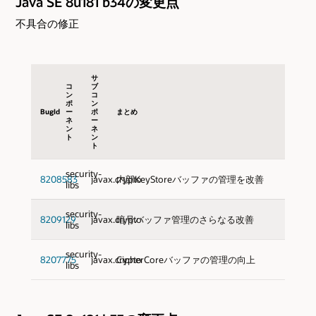
Java SE 8u181 b34の変更点
不具合の修正
サ
コ
ブ
ン
コ
ポ
ン
BugId
ー
ポ
まとめ
ネ
ー
ン
ネ
ト
ン
ト
security-
8208583
javax.crypto
内部KeyStoreバッファの管理を改善
libs
security-
8209129
javax.crypto
暗号バッファ管理のさらなる改善
libs
security-
8207775
javax.crypto
CipherCoreバッファの管理の向上
libs