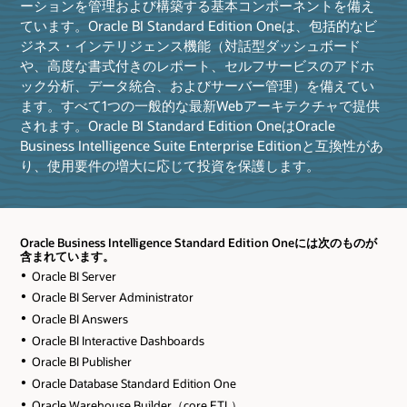
ーションを管理および構築する基本コンポーネントを備え
ています。Oracle BI Standard Edition Oneは、包括的なビ
ジネス・インテリジェンス機能（対話型ダッシュボード
や、高度な書式付きのレポート、セルフサービスのアドホ
ック分析、データ統合、およびサーバー管理）を備えてい
ます。すべて1つの一般的な最新Webアーキテクチャで提供
されます。Oracle BI Standard Edition OneはOracle
Business Intelligence Suite Enterprise Editionと互換性があ
り、使用要件の増大に応じて投資を保護します。
Oracle Business Intelligence Standard Edition Oneには次のものが
含まれています。
Oracle BI Server
Oracle BI Server Administrator
Oracle BI Answers
Oracle BI Interactive Dashboards
Oracle BI Publisher
Oracle Database Standard Edition One
Oracle Warehouse Builder（core ETL）