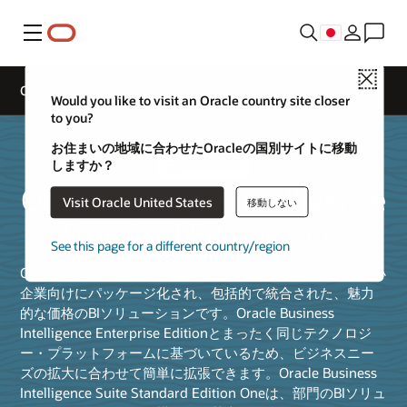
メニュー
Close
Oracle Business Intelligence Standard Edition One
Would you like to visit an Oracle country site closer
to you?
お住まいの地域に合わせたOracleの国別サイトに移動
しますか？
Oracle Business Intelligence
Visit Oracle United States
移動しない
Standard Edition One
See this page for a different country/region
Oracle Business Intelligence Standard Edition Oneは、中小
企業向けにパッケージ化され、包括的で統合された、魅力
的な価格のBIソリューションです。Oracle Business
Intelligence Enterprise Editionとまったく同じテクノロジ
ー・プラットフォームに基づいているため、ビジネスニー
ズの拡大に合わせて簡単に拡張できます。Oracle Business
Intelligence Suite Standard Edition Oneは、部門のBIソリュ