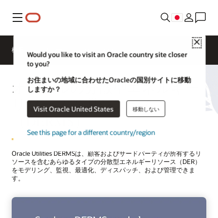
メニュー
Close
概要
ソリューション
Would you like to visit an Oracle country site closer
to you?
お住まいの地域に合わせたOracleの国別サイトに移動
オラクルの分散型エネルギー
しますか？
リソース管理システム
Visit Oracle United States
移動しない
（DERMS）
See this page for a different country/region
Oracle Utilities DERMSは、顧客およびサードパーティが所有するリ
ソースを含むあらゆるタイプの分散型エネルギーリソース（DER）
をモデリング、監視、最適化、ディスパッチ、および管理できま
す。