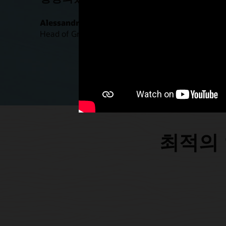
Alessandro Protasoni
Head of Group Strategic Workforce Planning, Assic
최적의 