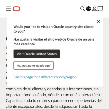
Menú
Close
Fusion Applications
Would you like to visit an Oracle country site closer
to you?
Oracle Customer Experience (CX)
¿Le gustaría visitar el sitio web de Oracle de un país
más cercano?
Haz que cada interacción con el cliente sea importante
conectando todos los datos de tu empresa a través de
Visit Oracle United States
marketing, ventas y servicio. Oracle Customer
Experience (CX) ofrece un conjunto de aplicaciones
No, gracias; me quedo aquí
conectadas que va más allá del tradicional CRM para
ayudarte a establecer, administrar, servir y fomentar
See this page for a different country/region
relaciones duraderas con los clientes. Crea una visión
completa de tu cliente y de todas sus interacciones, sin
importar cómo, cuándo, dónde o con quién interactúen.
Capacita a toda tu empresa para ofrecer experiencias del
cliente excepcionales, desde la adquisición hasta la