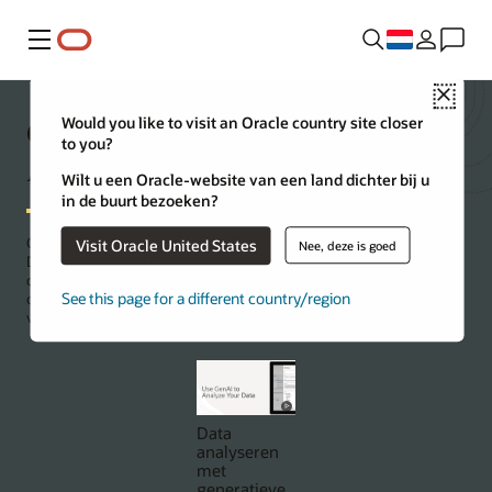
Menu
Close
Ga gratis aan het werk met Oracle
Would you like to visit an Oracle country site closer
to you?
Autonomous AI Database
Wilt u een Oracle-website van een land dichter bij u
in de buurt bezoeken?
Ontwikkel gratis met de Always Free-service Oracle Autonomous AI
Visit Oracle United States
Nee, deze is goed
Database in Oracle Cloud Infrastructure of offline via de
containerimage. Ontvang daarnaast ook USD 300 aan cloudtegoed
See this page for a different country/region
om verschillende Oracle Cloud-services 30 dagen uit te proberen
via Oracle Cloud Free Tier.
Data
analyseren
met
generatieve