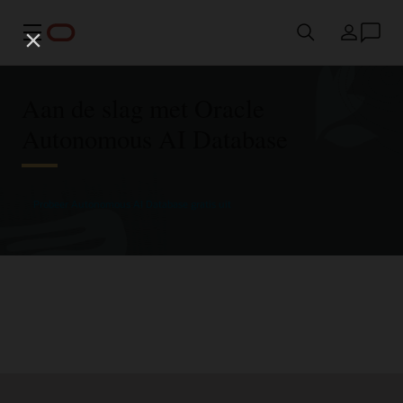
Menu
Land
Aan de slag met Oracle
Autonomous AI Database
Probeer Autonomous AI Database gratis uit