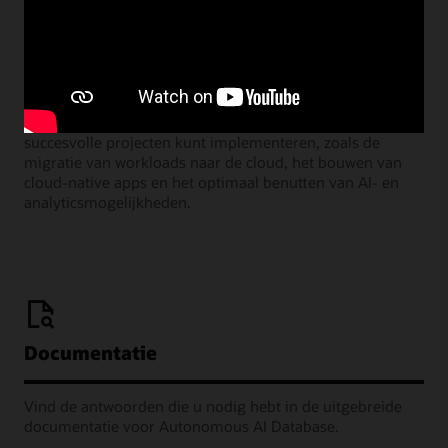
Learning Lounge-webcasts
Neem deel aan onze maandelijkse webinars waar Oracle-
productmanagers de vele manieren delen waarop u
succesvolle projecten kunt implementeren, zoals de
migratie van workloads naar de cloud, het bouwen van
cloud-native apps en het optimaal benutten van AI- en
analyticsmogelijkheden.
Documentatie
Vind de antwoorden die u nodig hebt in de uitgebreide
documentatie voor Autonomous AI Database.