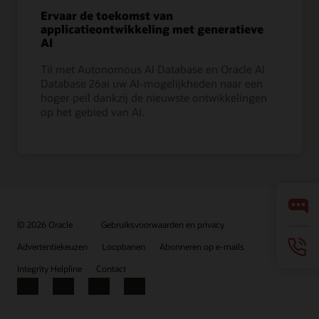
Ervaar de toekomst van
applicatieontwikkeling met generatieve
AI
Til met Autonomous AI Database en Oracle AI
Database 26ai uw AI-mogelijkheden naar een
hoger peil dankzij de nieuwste ontwikkelingen
op het gebied van AI.
© 2026 Oracle
Gebruiksvoorwaarden en privacy
Advertentiekeuzen
Loopbanen
Abonneren op e-mails
Integrity Helpline
Contact
Facebook
X
LinkedIn
YouTube