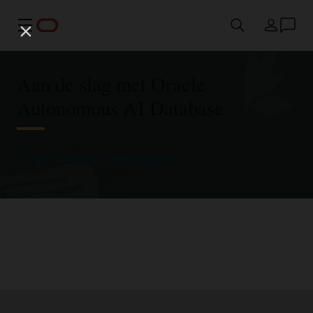
Menu
Land
Aan de slag met Oracle
Autonomous AI Database
Probeer Autonomous AI Database gratis uit