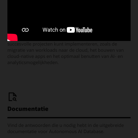
Learning Lounge-webcasts
Neem deel aan onze maandelijkse webinars waar Oracle-
productmanagers de vele manieren delen waarop u
succesvolle projecten kunt implementeren, zoals de
migratie van workloads naar de cloud, het bouwen van
cloud-native apps en het optimaal benutten van AI- en
analyticsmogelijkheden.
Documentatie
Vind de antwoorden die u nodig hebt in de uitgebreide
documentatie voor Autonomous AI Database.