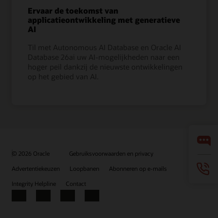
Ervaar de toekomst van
applicatieontwikkeling met generatieve
AI
Til met Autonomous AI Database en Oracle AI
Database 26ai uw AI-mogelijkheden naar een
hoger peil dankzij de nieuwste ontwikkelingen
op het gebied van AI.
© 2026 Oracle
Gebruiksvoorwaarden en privacy
Advertentiekeuzen
Loopbanen
Abonneren op e-mails
Integrity Helpline
Contact
Facebook
X
LinkedIn
YouTube