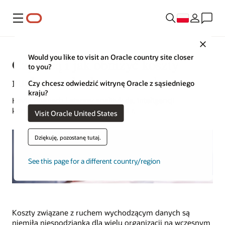
Menu
Close
Would you like to visit an Oracle country site closer
Czym są i jak obniżyć koszty
to you?
ruchu wychodzącego z chmury
Czy chcesz odwiedzić witrynę Oracle z sąsiedniego
kraju?
Kevin Bogusch | starszy analityk ds. inteligencji
konkurencyjnej | 24 stycznia 2024 r.
Visit Oracle United States
Dziękuję, pozostanę tutaj.
See this page for a different country/region
Koszty związane z ruchem wychodzącym danych są
niemiłą niespodzianką dla wielu organizacji na wczesnym