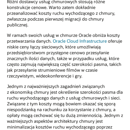
Różni dostawcy usług chmurowych stosują różne
konstrukcje cenowe. Warto zatem dokładnie
przeanalizować koszty ruchu wychodzącego z chmury,
zwłaszcza podczas pierwszej migracji do chmury
publicznej.
W ramach swoich usług w chmurze Oracle obniża koszty
przetwarzania danych.
Oracle Cloud Infrastructure
oferuje
niskie ceny łączy sieciowych, które umożliwiają
przedsiębiorstwom przystępne cenowo przesyłanie
znacznych ilości danych, także w przypadku usług, które
często zajmują największą część szerokości pasma, takich
jak przesyłanie strumieniowe filmów w czasie
rzeczywistym, wideokonferencje i gry.
Jednym z najważniejszych zagadnień związanych
z ekonomiką chmury jest określenie szerokości pasma dla
ruchu wychodzącego danych z usług chmurowych i sieci.
Związane z tym koszty mogą bowiem okazać się sporą
niespodzianką na rachunku za korzystanie z chmury, a
opłaty mogą cechować się tu dużą zmiennością. Jednym z
ważniejszych aspektów architektury chmury jest
minimalizacja kosztów ruchu wychodzącego poprzez