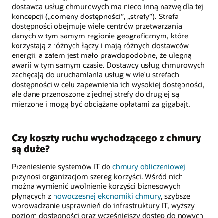
dostawca usług chmurowych ma nieco inną nazwę dla tej
koncepcji („domeny dostępności”, „strefy”). Strefa
dostępności obejmuje wiele centrów przetwarzania
danych w tym samym regionie geograficznym, które
korzystają z różnych łączy i mają różnych dostawców
energii, a zatem jest mało prawdopodobne, że ulegną
awarii w tym samym czasie. Dostawcy usług chmurowych
zachęcają do uruchamiania usług w wielu strefach
dostępności w celu zapewnienia ich wysokiej dostępności,
ale dane przenoszone z jednej strefy do drugiej są
mierzone i mogą być obciążane opłatami za gigabajt.
Czy koszty ruchu wychodzącego z chmury
są duże?
Przeniesienie systemów IT do
chmury obliczeniowej
przynosi organizacjom szereg korzyści. Wśród nich
można wymienić uwolnienie korzyści biznesowych
płynących z
nowoczesnej ekonomiki chmury
, szybsze
wprowadzanie usprawnień do infrastruktury IT, wyższy
poziom dostępności oraz wcześniejszy dostęp do nowych