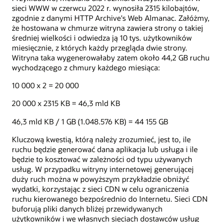
sieci WWW w czerwcu 2022 r. wynosiła 2315 kilobajtów,
zgodnie z danymi HTTP Archive's Web Almanac. Załóżmy,
że hostowana w chmurze witryna zawiera strony o takiej
średniej wielkości i odwiedza ją 10 tys. użytkowników
miesięcznie, z których każdy przegląda dwie strony.
Witryna taka wygenerowałaby zatem około 44,2 GB ruchu
wychodzącego z chmury każdego miesiąca:
10 000 x 2 = 20 000
20 000 x 2315 KB = 46,3 mld KB
46,3 mld KB / 1 GB (1.048.576 KB) = 44 155 GB
Kluczową kwestią, którą należy zrozumieć, jest to, ile
ruchu będzie generować dana aplikacja lub usługa i ile
będzie to kosztować w zależności od typu używanych
usług. W przypadku witryny internetowej generującej
duży ruch można w powyższym przykładzie obniżyć
wydatki, korzystając z sieci CDN w celu ograniczenia
ruchu kierowanego bezpośrednio do Internetu. Sieci CDN
buforują pliki danych bliżej przewidywanych
użytkowników i we własnych sieciach dostawców usług