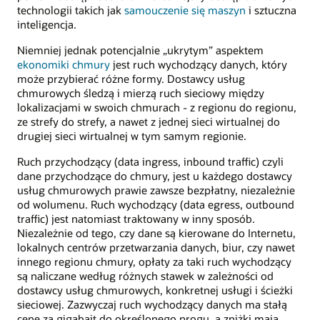
technologii takich jak
samouczenie się maszyn
i sztuczna
inteligencja.
Niemniej jednak potencjalnie „ukrytym” aspektem
ekonomiki chmury
jest ruch wychodzący danych, który
może przybierać różne formy. Dostawcy usług
chmurowych śledzą i mierzą ruch sieciowy między
lokalizacjami w swoich chmurach - z regionu do regionu,
ze strefy do strefy, a nawet z jednej sieci wirtualnej do
drugiej sieci wirtualnej w tym samym regionie.
Ruch przychodzący (data ingress, inbound traffic) czyli
dane przychodzące do chmury, jest u każdego dostawcy
usług chmurowych prawie zawsze bezpłatny, niezależnie
od wolumenu. Ruch wychodzący (data egress, outbound
traffic) jest natomiast traktowany w inny sposób.
Niezależnie od tego, czy dane są kierowane do Internetu,
lokalnych centrów przetwarzania danych, biur, czy nawet
innego regionu chmury, opłaty za taki ruch wychodzący
są naliczane według różnych stawek w zależności od
dostawcy usług chmurowych, konkretnej usługi i ścieżki
sieciowej. Zazwyczaj ruch wychodzący danych ma stałą
cenę za gigabajt do określonego progu, a zniżki mają