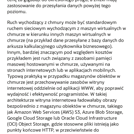
zastosowanie do przesyłania danych powyżej tego
poziomu.
Ruch wychodzący z chmury może być standardowym
ruchem sieciowym wychodzącym z maszyn wirtualnych w
chmurze w kierunku innych maszyn wirtualnych w
chmurze (na przykład dane przesyłane z bazy danych do
arkusza kalkulacyjnego użytkownika biznesowego).
Innym, bardziej znaczącym pod względem kosztów
przykładem jest ruch związany z zasobami pamięci
masowej hostowanymi w chmurze, używanymi na
stronach internetowych lub w aplikacjach mobilnych.
Typową praktyką w przypadku magazynów obiektów w
chmurze jest przechowywanie zasobów witryny
internetowej oddzielnie od aplikacji WWW, aby poprawić
wydajność i efektywność programistów. W takiej
architekturze witryna internetowa ładowałaby obrazy
bezpośrednio z magazynu obiektów w chmurze, takiego
jak Amazon Web Services (AWS) S3, Azure Blob Storage,
Google Cloud Storage lub Oracle Cloud Infrastructure
(OCI) Object Storage, gdzie stosowne pliki istnieją jako
punkty końcowe HTTP, w przeciwieństwie do