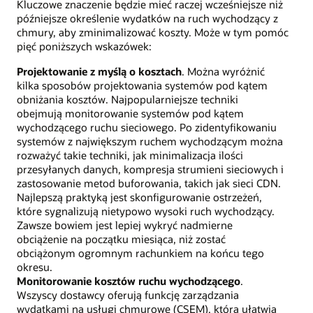
Kluczowe znaczenie będzie mieć raczej wcześniejsze niż
późniejsze określenie wydatków na ruch wychodzący z
chmury, aby zminimalizować koszty. Może w tym pomóc
pięć poniższych wskazówek:
Projektowanie z myślą o kosztach
. Można wyróżnić
kilka sposobów projektowania systemów pod kątem
obniżania kosztów. Najpopularniejsze techniki
obejmują monitorowanie systemów pod kątem
wychodzącego ruchu sieciowego. Po zidentyfikowaniu
systemów z największym ruchem wychodzącym można
rozważyć takie techniki, jak minimalizacja ilości
przesyłanych danych, kompresja strumieni sieciowych i
zastosowanie metod buforowania, takich jak sieci CDN.
Najlepszą praktyką jest skonfigurowanie ostrzeżeń,
które sygnalizują nietypowo wysoki ruch wychodzący.
Zawsze bowiem jest lepiej wykryć nadmierne
obciążenie na początku miesiąca, niż zostać
obciążonym ogromnym rachunkiem na końcu tego
okresu.
Monitorowanie kosztów ruchu wychodzącego
.
Wszyscy dostawcy oferują funkcję zarządzania
wydatkami na usługi chmurowe (CSEM), która ułatwia