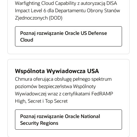
Poznaj rozwiązanie Oracle Modern Data Platform
Departamentu Obrony Stanów Zjednoczonych (DOD) i
Warfighting Cloud Capability z autoryzacją DISA
Powiększ
Wspólnoty Wywiadowczej (IC) w rekrutacji, wdrażaniu,
Impact Level 6 dla Departamentu Obrony Stanów
Poznaj rozwiązanie Oracle Autonomous Database
rozwoju, motywowaniu i zatrzymywaniu wysoko
Zjednoczonych (DOD)
Poznaj rozwiązanie Oracle AI
wykwalifikowanych pracowników. Nasz pakiet zapewnia
pracownikom spójne doświadczenia na wszystkich
Poznaj rozwiązanie Oracle US Defense
urządzeniach, centralizuje dane kadrowe w celu
Cloud
usprawnienia procesu podejmowania decyzji oraz
oferuje nowe funkcje, które pomogą przygotować talenty
do kolejnych zadań.
Wspólnota Wywiadowcza USA
Poznaj rozwiązanie Oracle Human Capital Management
Chmura oferująca obsługę pełnego spektrum
Oracle Enterprise Resource Planning
poziomów bezpieczeństwa Wspólnoty
Oracle Enterprise Resource Planning zapewnia zespołom
Wywiadowczej wraz z certyfikatami FedRAMP
zaawansowane funkcje, takie jak sztuczna inteligencja
High, Secret i Top Secret
umożliwiająca automatyzację ręcznych, spowalniających
pracę procesów, analityka pozwalająca reagować na
Poznaj rozwiązanie Oracle National
zmiany rynkowe w czasie rzeczywistym oraz
Security Regions
automatyczne aktualizacje zapewniające aktualność i
przewagę konkurencyjną.