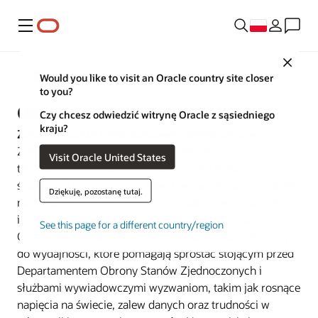
Menu
Close
Obrona
Would you like to visit an Oracle country site closer
to you?
Obrona i wywiad
Czy chcesz odwiedzić witrynę Oracle z sąsiedniego
kraju?
Zakończ każdą misję sukcesem dzięki Oracle
Zyskaj przewagę decyzyjną, zmniejsz dług
Visit Oracle United States
technologiczny i zabezpiecz dane przed atakami w
środowisku opartym na modelu zerowego zaufania dzięki
Dziękuję, pozostanę tutaj.
rozproszonej chmurze Oracle, wbudowanej sztucznej
inteligencji i specjalnie zaprojektowanym aplikacjom.
See this page for a different country/region
Oracle oferuje rozwiązania o najlepszym stosunku ceny
do wydajności, które pomagają sprostać stojącym przed
Departamentem Obrony Stanów Zjednoczonych i
służbami wywiadowczymi wyzwaniom, takim jak rosnące
napięcia na świecie, zalew danych oraz trudności w