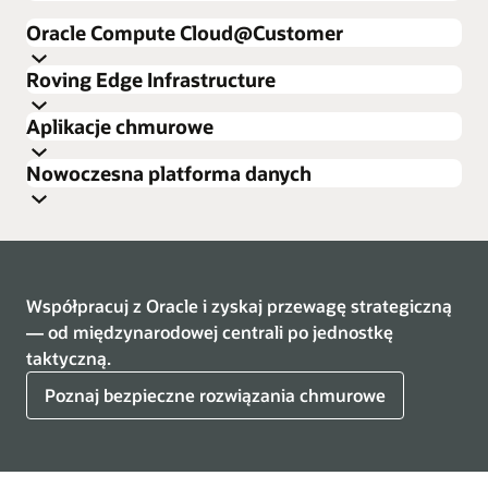
Oracle Compute Cloud@Customer
Roving Edge Infrastructure
Aplikacje chmurowe
Nowoczesna platforma danych
Dowiedz się więcej o Oracle Compute
Opis produktu: Oracle Compute Cloud@Customer (PDF)
Dowiedz się więcej o OCI Roving Edge Infrastructure
Współpracuj z Oracle i zyskaj przewagę strategiczną
— od międzynarodowej centrali po jednostkę
taktyczną.
Roving Edge Station
Może pomieścić dwie szafy 42 Roving Edge Ultra
Poznaj bezpieczne rozwiązania chmurowe
Rack z w pełni zintegrowanym systemem chłodzenia
Rozmiar dostosowany do transportu samolotem,
statkiem lub ciężarówką